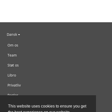
Dansk
Om os
Team
Støt os
Libro
Privatliv
Regler
Kontakt os
This website uses cookies to ensure you get