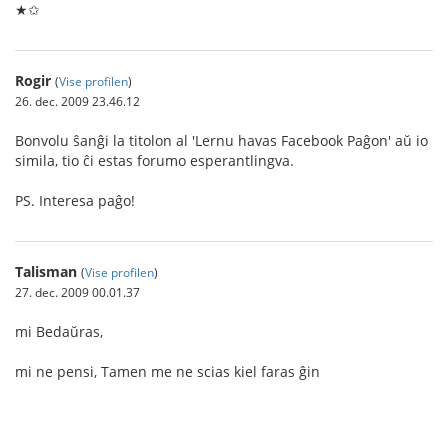
★✩
Rogir
(
Vise profilen
)
26. dec. 2009 23.46.12
Bonvolu ŝanĝi la titolon al 'Lernu havas Facebook Paĝon' aŭ io
simila, tio ĉi estas forumo esperantlingva.
PS. Interesa paĝo!
Talisman
(
Vise profilen
)
27. dec. 2009 00.01.37
mi Bedaŭras,
mi ne pensi, Tamen me ne scias kiel faras ĝin