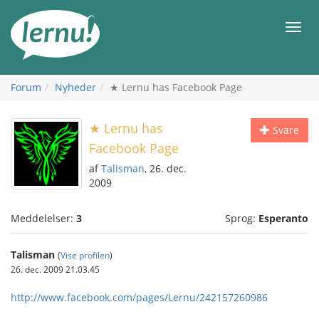
Til
indholdet
Men
Forum
Nyheder
★ Lernu has Facebook Page
★ Lernu has
Svare
Facebook Page
af
Talisman
, 26. dec.
2009
Meddelelser:
3
Sprog:
Esperanto
Talisman
(
Vise profilen
)
26. dec. 2009 21.03.45
http://www.facebook.com/pages/Lernu/242157260986