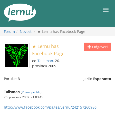
Sadržaj
Meni
Forum
Novosti
★ Lernu has Facebook Page
★ Lernu has
Odgovori
Facebook Page
od
Talisman
, 26.
prosinca 2009.
Poruke:
3
Jezik:
Esperanto
Talisman
(
Prikaz profila
)
26. prosinca 2009. 21:03:45
http://www.facebook.com/pages/Lernu/242157260986