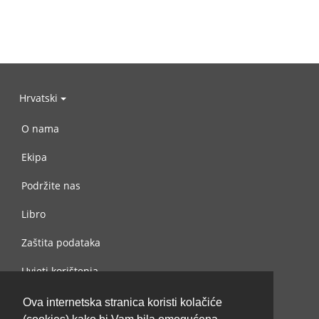
Hrvatski
O nama
Ekipa
Podržite nas
Libro
Zaštita podataka
Uvjeti korištenja
Kontaktiraj nas
Ova internetska stranica koristi kolačiće