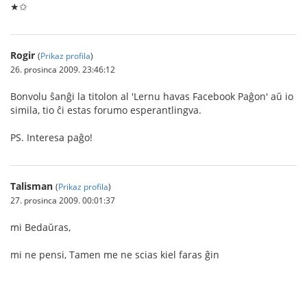
★✩
Rogir
(
Prikaz profila
)
26. prosinca 2009. 23:46:12
Bonvolu ŝanĝi la titolon al 'Lernu havas Facebook Paĝon' aŭ io
simila, tio ĉi estas forumo esperantlingva.
PS. Interesa paĝo!
Talisman
(
Prikaz profila
)
27. prosinca 2009. 00:01:37
mi Bedaŭras,
mi ne pensi, Tamen me ne scias kiel faras ĝin