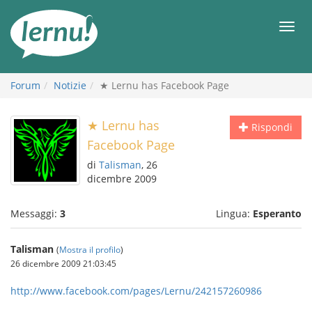
Vai
all’indice
Men
Forum
Notizie
★ Lernu has Facebook Page
★ Lernu has
Rispondi
Facebook Page
di
Talisman
, 26
dicembre 2009
Messaggi:
3
Lingua:
Esperanto
Talisman
(
Mostra il profilo
)
26 dicembre 2009 21:03:45
http://www.facebook.com/pages/Lernu/242157260986