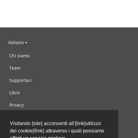
Italiano
Chi siamo
Team
Supportaci
Libro
Privacy
Condizioni d’uso
Visitando {site} acconsenti all'{link}utilizzo
Contattaci
dei cookie{/link} attraverso i quali possiamo