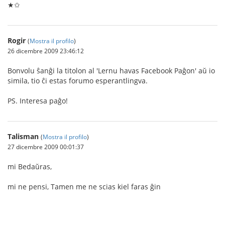
★✩
Rogir
(
Mostra il profilo
)
26 dicembre 2009 23:46:12
Bonvolu ŝanĝi la titolon al 'Lernu havas Facebook Paĝon' aŭ io
simila, tio ĉi estas forumo esperantlingva.
PS. Interesa paĝo!
Talisman
(
Mostra il profilo
)
27 dicembre 2009 00:01:37
mi Bedaŭras,
mi ne pensi, Tamen me ne scias kiel faras ĝin