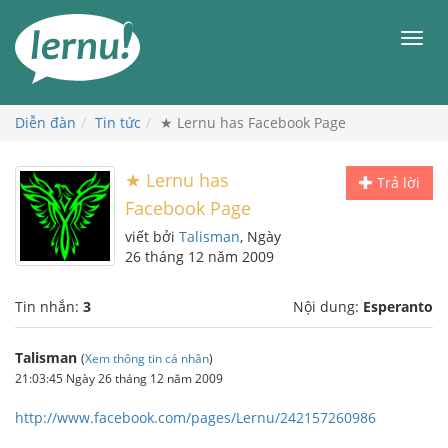
Đi
đến
Men
phần
nội
dung
Diễn đàn
Tin tức
★ Lernu has Facebook Page
★ Lernu has
Trả lời
Facebook Page
viết bởi
Talisman
, Ngày
26 tháng 12 năm 2009
Tin nhắn:
3
Nội dung:
Esperanto
Talisman
(
Xem thông tin cá nhân
)
21:03:45 Ngày 26 tháng 12 năm 2009
http://www.facebook.com/pages/Lernu/242157260986