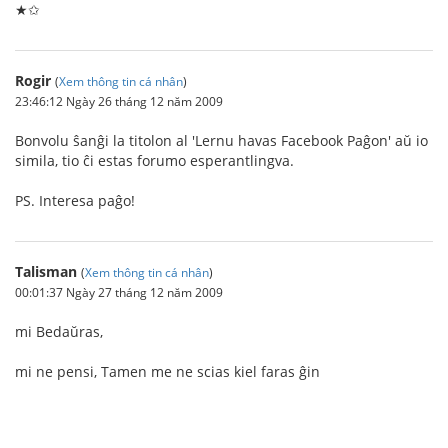
★✩
Rogir
(
Xem thông tin cá nhân
)
23:46:12 Ngày 26 tháng 12 năm 2009
Bonvolu ŝanĝi la titolon al 'Lernu havas Facebook Paĝon' aŭ io
simila, tio ĉi estas forumo esperantlingva.
PS. Interesa paĝo!
Talisman
(
Xem thông tin cá nhân
)
00:01:37 Ngày 27 tháng 12 năm 2009
mi Bedaŭras,
mi ne pensi, Tamen me ne scias kiel faras ĝin