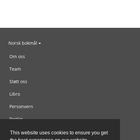
Norsk bokmål
Om oss
Team
Støtt oss
Libro
Personvern
Regler
Kontakt oss
This website uses cookies to ensure you get