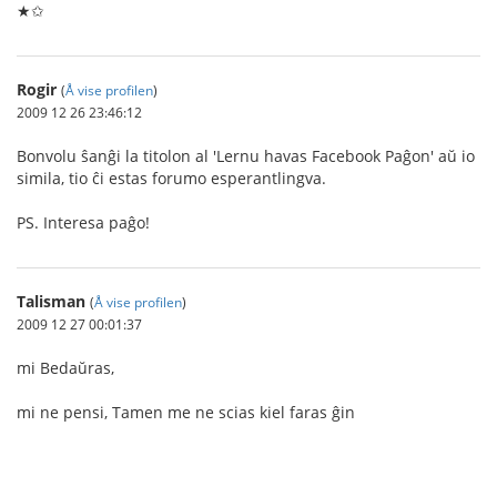
★✩
Rogir
(
Å vise profilen
)
2009 12 26 23:46:12
Bonvolu ŝanĝi la titolon al 'Lernu havas Facebook Paĝon' aŭ io
simila, tio ĉi estas forumo esperantlingva.
PS. Interesa paĝo!
Talisman
(
Å vise profilen
)
2009 12 27 00:01:37
mi Bedaŭras,
mi ne pensi, Tamen me ne scias kiel faras ĝin