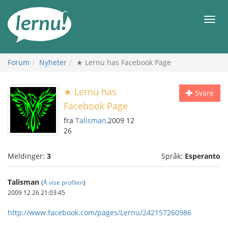
Til
innholdet
Meny
Forum
Nyheter
★ Lernu has Facebook Page
★ Lernu has
Svare
Facebook Page
fra
Talisman
,2009 12
26
Meldinger:
3
Språk:
Esperanto
Talisman
(
Å vise profilen
)
2009 12 26 21:03:45
http://www.facebook.com/pages/Lernu/242157260986