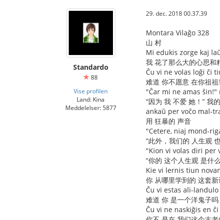
29. dec. 2018 00.37.39
Montara Vilaĝo 328
山 村
Mi edukis zorge kaj la
我 花了那么大的心思和
Standardo
Ĉu vi ne volas loĝi ĉi
88
难道 你不愿意 在你祖祖
Vise profilen
"Ĉar mi ne amas ŝin!" 
Land: Kina
“因为 我 不爱 她！” 我
Meddelelser: 5877
ankaŭ per voĉo mal-tr
用 狂暴的 声音
"Cetere, niaj mond-riga
“此外，我们的 人生观 
"Kion vi volas diri pe
“你的 这个人生观 是什
Kie vi lernis tiun nov
你 从哪里学到的 这套新
Ĉu vi estas ali-landul
难道 你 是一个洋鬼子吗
Ĉu vi ne naskiĝis en ĉ
你不 是在 我们这个古老