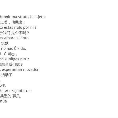
onluma strato, li el-ĵetis:
 走着，他抛出：
iko estas nulo por ni？
于我们 是个零吗？
as amara silento.
 沉默
 nomas Ĉ k-do,
叫 Ĉ 同志，
co kunligas nin？
 来结合我们呢？
nas esperantan movadon
语 活动了
.
工作。
ekstere kaj interne.
 典型的 职员。
unua