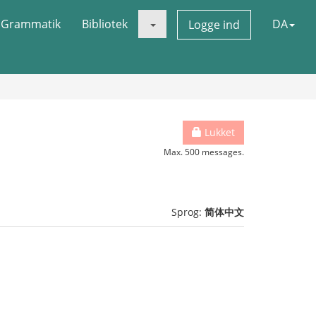
Grammatik
Bibliotek
DA
Logge ind
Lukket
Max. 500 messages.
Sprog:
简体中文