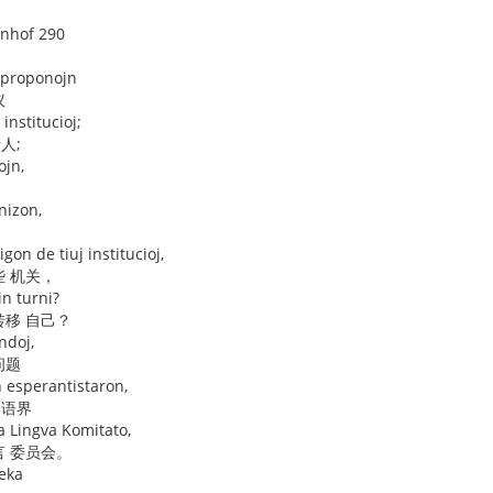
enhof 290
n proponojn
议
 institucioj;
人;
ojn,
nizon,
gon de tiuj institucioj,
些 机关，
in turni?
转移 自己？
ndoj,
问题
n esperantistaron,
界语界
a Lingva Komitato,
言 委员会。
deka