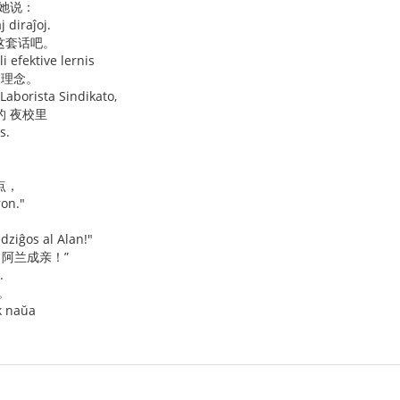
对她说：
j diraĵoj.
 这套话吧。
i efektive lernis
 理念。
Laborista Sindikato,
的 夜校里
s.
点，
ron."
dziĝos al Alan!"
 阿兰成亲！”
.
。
ek naŭa