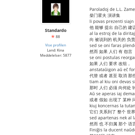
Paroladoj de L.L. Zam
柴门霍夫 演讲集
li povas prezenti siaj
他 能够 提出 自己的 建
Standardo
al la estroj de la diritaj
88
向 被说到的 机关的 负责
Vise profilen
sed se oni faras plend
Land: Kina
然而 如果 人们 有 怨言
Meddelelser: 5877
se oni postulas reorga
如果 人们 要求 改组，
anstataŭigon aŭ eĉ fori
代替 或者 甚至 取消 那
tiam al kiu oni devas s
那时 人们 必须 向何处 
Aŭ se aperas iaj dema
或者 假如 出现了 某种 
kiuj koncernas la tuta
它们 关系到了 整个 世
sed apartenas nek al l
然而 也 不归属 那个 语
Finiĝis la ducent naŭ