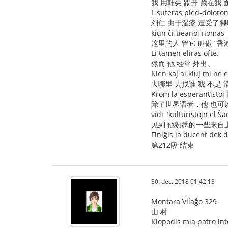
我 用鞋尖 踢开 藏在我
L suferas pied-doloro
刘仁 由于湿疹 遭受了脚
kiun ĉi-tieanoj nomas
这里的人 管它 叫做 “香
Li tamen eliras ofte.
然而 他 经常 外出。
Kien kaj al kiuj mi ne e
去哪里 去找谁 我 不是 
Krom la esperantistoj 
除了世界语者，他 也可
vidi "kulturistojn el Ŝa
见到 他熟悉的一些来自上
Finiĝis la ducent dek 
第212段 结束
30. dec. 2018 01.42.13
Montara Vilaĝo 329
山 村
Klopodis mia patro inte