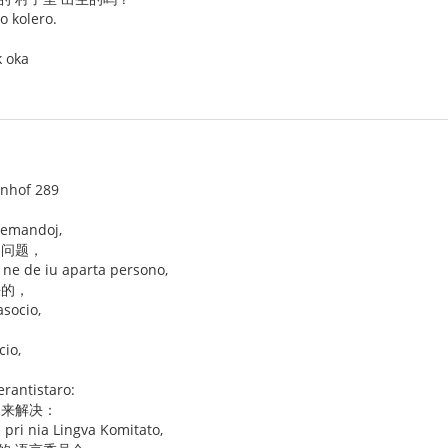
o kolero.
k oka
enhof 289
 demandoj,
 问题，
j ne de iu aparta persono,
决的，
asocio,
cio,
erantistaro:
 来解决：
pri nia Lingva Komitato,