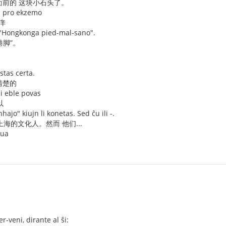
 面前的 这块小石头了。
n pro ekzemo
痒
 "Hongkonga pied-mal-sano".
港脚”。
stas certa.
清楚的
li eble povas
以
nhajo" kiujn li konetas. Sed ĉu ili -.
海的文化人。然而 他们...
dua
r-veni, dirante al ŝi: