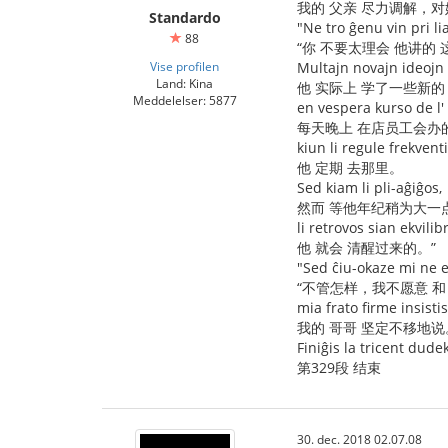
我的 父亲 尽力调解，
Standardo
"Ne tro ĝenu vin pri lia
88
“你 不要太理会 他讲的
Vise profilen
Multajn novajn ideojn l
Land: Kina
他 实际上 学了一些新的
Meddelelser: 5877
en vespera kurso de l' 
每天晚上 在店员工会办
kiun li regule frekventi
他 定期 去那里。
Sed kiam li pli-aĝiĝos,
然而 等他年纪稍为大一
li retrovos sian ekvilib
他 就会 清醒过来的。”
"Sed ĉiu-okaze mi ne e
“不管怎样，我不愿意 和
mia frato firme insistis
我的 哥哥 坚定不移地说
Finiĝis la tricent dud
第329段 结束
30. dec. 2018 02.07.08