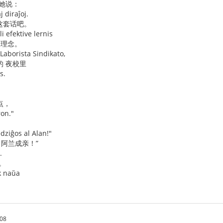
对她说：
j diraĵoj.
 这套话吧。
i efektive lernis
 理念。
Laborista Sindikato,
的 夜校里
s.
点，
ron."
dziĝos al Alan!"
 阿兰成亲！”
.
。
ek naŭa
:08