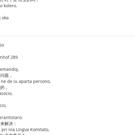
o kolero.
k oka
:59
enhof 289
 demandoj,
 问题，
j ne de iu aparta persono,
决的，
asocio,
cio,
erantistaro:
 来解决：
pri nia Lingva Komitato,