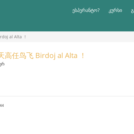
ესპერანტო?
კურსი
გ
 al Alta ！
鸟飞 Birdoj al Alta ！
იერ
:44