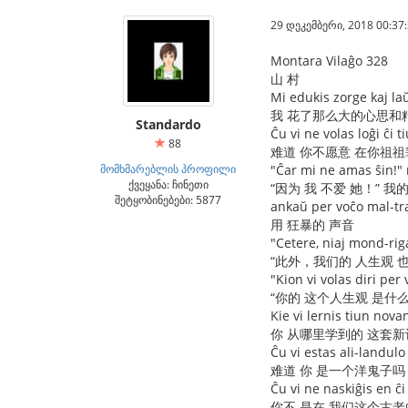
29 დეკემბერი, 2018 00:37
Montara Vilaĝo 328
山 村
Mi edukis zorge kaj la
我 花了那么大的心思和
Standardo
Ĉu vi ne volas loĝi ĉi
88
难道 你不愿意 在你祖祖
მომხმარებლის პროფილი
"Ĉar mi ne amas ŝin!" 
ქვეყანა: ჩინეთი
“因为 我 不爱 她！” 我
შეტყობინებები: 5877
ankaŭ per voĉo mal-tr
用 狂暴的 声音
"Cetere, niaj mond-riga
“此外，我们的 人生观 
"Kion vi volas diri pe
“你的 这个人生观 是什
Kie vi lernis tiun nov
你 从哪里学到的 这套新
Ĉu vi estas ali-landul
难道 你 是一个洋鬼子吗
Ĉu vi ne naskiĝis en ĉ
你不 是在 我们这个古老