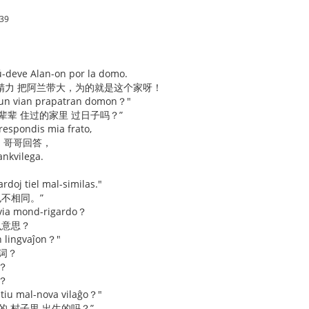
:39
ŭ-deve Alan-on por la domo.
精力 把阿兰带大，为的就是这个家呀！
 tiun vian prapatran domon？"
辈辈 住过的家里 过日子吗？”
respondis mia frato,
的 哥哥回答，
ankvilega.
rdoj tiel mal-similas."
也不相同。”
r via mond-rigardo？
么意思？
an lingvaĵon？"
词？
o？
？
i tiu mal-nova vilaĝo？"
的 村子里 出生的吗？”