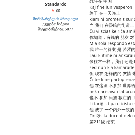
战斗在 中国
Standardo
Kaj fine iun vesperon
88
终于 在一天晚上
მომხმარებლის პროფილი
kiam ni promenis sur du
ქვეყანა: ჩინეთი
当 我们 在昏暗的街道上
შეტყობინებები: 5877
Ĉu vi scias ke riĉa am
你知道，有钱的 朋友 对
Mia sola respondo est
我 唯一的答案 是 苦涩的
Laŭ-kutime ni ankoraŭ
像往常一样，我们 还是 
sed nun kia kamarade
但 现在 怎样的的 友情
Ĉi tie li ne partopre
他 在这里 不参加 世界
nek nacisavan laboron
也不 参加 民族 救亡的 
Li fariĝis tipa oficisto 
他 成了 一个内外一致的
Finiĝis la ducent dek 
第211段 结束