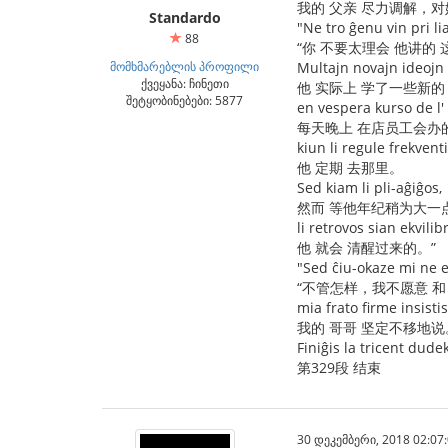
我的 父亲 尽力调解，
Standardo
"Ne tro ĝenu vin pri lia
88
“你 不要太理会 他讲的
მომხმარებლის პროფილი
Multajn novajn ideojn l
ქვეყანა: ჩინეთი
他 实际上 学了一些新的
შეტყობინებები: 5877
en vespera kurso de l' 
每天晚上 在店员工会办
kiun li regule frekventi
他 定期 去那里。
Sed kiam li pli-aĝiĝos,
然而 等他年纪稍为大一
li retrovos sian ekvilib
他 就会 清醒过来的。”
"Sed ĉiu-okaze mi ne e
“不管怎样，我不愿意 和
mia frato firme insistis
我的 哥哥 坚定不移地说
Finiĝis la tricent dud
第329段 结束
30 დეკემბერი, 2018 02:07