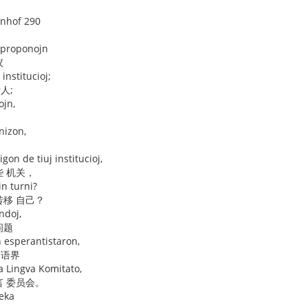
enhof 290
n proponojn
议
 institucioj;
人;
ojn,
nizon,
gon de tiuj institucioj,
些 机关，
in turni?
转移 自己？
ndoj,
问题
n esperantistaron,
界语界
a Lingva Komitato,
言 委员会。
deka