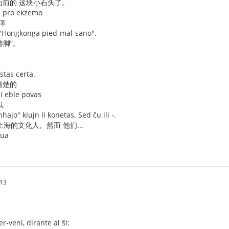
 面前的 这块小石头了。
n pro ekzemo
痒
 "Hongkonga pied-mal-sano".
港脚”。
stas certa.
清楚的
li eble povas
以
nhajo" kiujn li konetas. Sed ĉu ili -.
海的文化人。然而 他们...
dua
:13
r-veni, dirante al ŝi: