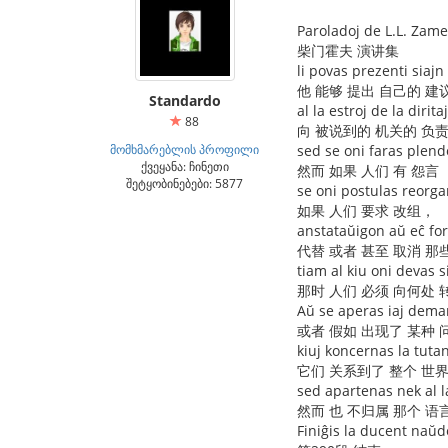
Paroladoj de L.L. Zam
柴门霍夫 演讲集
li povas prezenti siaj
他 能够 提出 自己的 建
Standardo
al la estroj de la diritaj
88
向 被说到的 机关的 负责
მომხმარებლის პროფილი
sed se oni faras plend
ქვეყანა: ჩინეთი
然而 如果 人们 有 怨言
შეტყობინებები: 5877
se oni postulas reorga
如果 人们 要求 改组，
anstataŭigon aŭ eĉ fori
代替 或者 甚至 取消 那
tiam al kiu oni devas s
那时 人们 必须 向何处 
Aŭ se aperas iaj dema
或者 假如 出现了 某种 
kiuj koncernas la tuta
它们 关系到了 整个 世
sed apartenas nek al l
然而 也 不归属 那个 语
Finiĝis la ducent naŭ