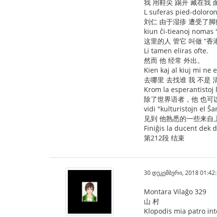
我 用鞋尖 踢开 藏在我
L suferas pied-doloro
刘仁 由于湿疹 遭受了脚
kiun ĉi-tieanoj nomas
这里的人 管它 叫做 “香
Li tamen eliras ofte.
然而 他 经常 外出。
Kien kaj al kiuj mi ne e
去哪里 去找谁 我 不是 
Krom la esperantistoj 
除了世界语者，他 也可
vidi "kulturistojn el Ŝa
见到 他熟悉的一些来自上
Finiĝis la ducent dek 
第212段 结束
30 დეკემბერი, 2018 01:42
Montara Vilaĝo 329
山 村
Klopodis mia patro inte