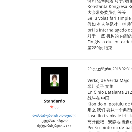
例如 这些问题 对于我们
Konstanta Kongresa Ko
大会常务委员会 等等
Se iu volas fari simpl
假如 有人单是对一些 质
pri la interna agado de 
对于 一些 机构的 内部
Finiĝis la ducent okde
第289段 结束
29 დეკემბერი, 2018 02:31
Verkoj de Verda Majo
绿川英子 文集
En Ĉinio Batalanta 212
战斗在 中国
Standardo
Kion do ni postulu de 
88
那么 我们 要从一个典
მომხმარებლის პროფილი
Lasu lin trankvile iri s
ქვეყანა: ჩინეთი
离开他吧，安静地 走自
შეტყობინებები: 5877
Per ŝu-pinto mi de-ba