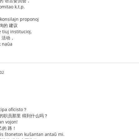
的 语言委员会，
mitao k.t.p.
e konsilajn proponoj
询的 建议
tiuj institucioj,
的 活动，
k naŭa
:02
tipa oficisto？
型的职员那里 得到什么吗？
ian vojon!
己的 路！
tis ŝtoneton kuŝantan antaŭ mi.