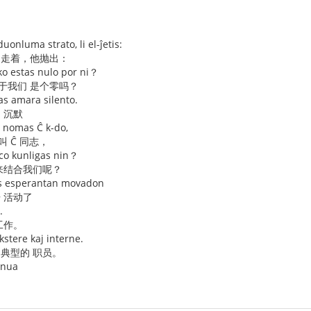
onluma strato, li el-ĵetis:
 走着，他抛出：
iko estas nulo por ni？
于我们 是个零吗？
as amara silento.
 沉默
 nomas Ĉ k-do,
叫 Ĉ 同志，
co kunligas nin？
 来结合我们呢？
nas esperantan movadon
语 活动了
.
工作。
ekstere kaj interne.
 典型的 职员。
unua