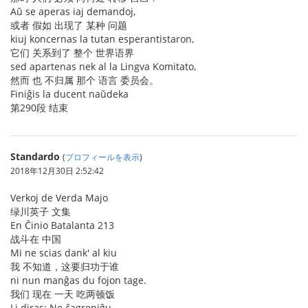
Aŭ se aperas iaj demandoj,
或者 假如 出现了 某种 问题
kiuj koncernas la tutan esperantistaron,
它们 关系到了 整个 世界语界
sed apartenas nek al la Lingva Komitato,
然而 也 不归属 那个 语言 委员会。
Finiĝis la ducent naŭdeka
第290段 结束
Standardo
(
プロフィールを表示
)
2018年12月30日 2:52:42
Verkoj de Verda Majo
绿川英子 文集
En Ĉinio Batalanta 213
战斗在 中国
Mi ne scias dank' al kiu
我 不知道，这要归功于谁
ni nun manĝas du fojon tage.
我们 现在 一天 吃两顿饭
Li diras: Ne ĉagreniĝu.