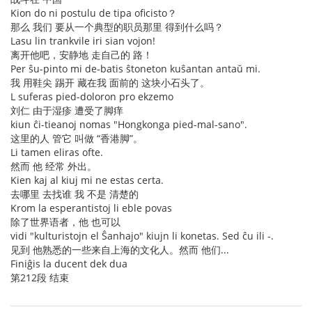
Kion do ni postulu de tipa oficisto？
那么 我们 要从一个典型的职员那里 得到什么吗？
Lasu lin trankvile iri sian vojon!
离开他吧，安静地 走自己的 路！
Per ŝu-pinto mi de-batis ŝtoneton kuŝantan antaŭ mi.
我 用鞋尖 踢开 藏在我 面前的 这块小石头了。
L suferas pied-doloron pro ekzemo
刘仁 由于湿疹 遭受了脚痒
kiun ĉi-tieanoj nomas "Hongkonga pied-mal-sano".
这里的人 管它 叫做 “香港脚”。
Li tamen eliras ofte.
然而 他 经常 外出。
Kien kaj al kiuj mi ne estas certa.
去哪里 去找谁 我 不是 清楚的
Krom la esperantistoj li eble povas
除了世界语者，他 也可以
vidi "kulturistojn el Ŝanhajo" kiujn li konetas. Sed ĉu ili -.
见到 他熟悉的一些来自上海的文化人。然而 他们...
Finiĝis la ducent dek dua
第212段 结束