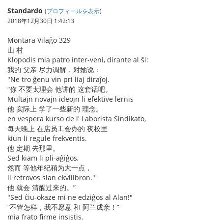
Standardo
(
プロフィールを表示
)
2018年12月30日 1:42:13
Montara Vilaĝo 329
山 村
Klopodis mia patro inter-veni, dirante al ŝi:
我的 父亲 尽力调解，对她说：
"Ne tro ĝenu vin pri liaj diraĵoj.
“你 不要太理会 他讲的 这套话吧。
Multajn novajn ideojn li efektive lernis
他 实际上 学了一些新的 理念。
en vespera kurso de l' Laborista Sindikato,
每天晚上 在店员工会办的 夜校里
kiun li regule frekventis.
他 定期 去那里。
Sed kiam li pli-aĝiĝos,
然而 等他年纪稍为大一点，
li retrovos sian ekvilibron."
他 就会 清醒过来的。”
"Sed ĉiu-okaze mi ne edziĝos al Alan!"
“不管怎样，我不愿意 和 阿兰成亲！”
mia frato firme insistis.