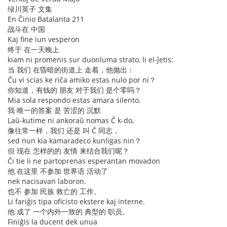
绿川英子 文集
En Ĉinio Batalanta 211
战斗在 中国
Kaj fine iun vesperon
终于 在一天晚上
kiam ni promenis sur duonluma strato, li el-ĵetis:
当 我们 在昏暗的街道上 走着，他抛出：
Ĉu vi scias ke riĉa amiko estas nulo por ni？
你知道，有钱的 朋友 对于我们 是个零吗？
Mia sola respondo estas amara silento.
我 唯一的答案 是 苦涩的 沉默
Laŭ-kutime ni ankoraŭ nomas Ĉ k-do,
像往常一样，我们 还是 叫 Ĉ 同志，
sed nun kia kamaradeco kunligas nin？
但 现在 怎样的的 友情 来结合我们呢？
Ĉi tie li ne partoprenas esperantan movadon
他 在这里 不参加 世界语 活动了
nek nacisavan laboron.
也不 参加 民族 救亡的 工作。
Li fariĝis tipa oficisto ekstere kaj interne.
他 成了 一个内外一致的 典型的 职员。
Finiĝis la ducent dek unua