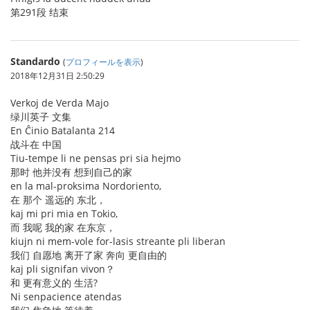
第291段 结束
Standardo
(
プロフィールを表示
)
2018年12月31日 2:50:29
Verkoj de Verda Majo
绿川英子 文集
En Ĉinio Batalanta 214
战斗在 中国
Tiu-tempe li ne pensas pri sia hejmo
那时 他并没有 想到自己的家
en la mal-proksima Nordoriento,
在 那个 遥远的 东北，
kaj mi pri mia en Tokio,
而 我呢 我的家 在东京，
kiujn ni mem-vole for-lasis streante pli liberan
我们 自愿地 离开了家 奔向 更自由的
kaj pli signifan vivon？
和 更有意义的 生活?
Ni senpacience atendas