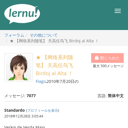
目
次
メ
へ
ニ
ュ
ー
フォーラム
その他について
★ 【网络系列随笔】 天高任鸟飞 Birdoj al Alta ！
★ 【网络系列随
閉じられた
笔】 天高任鸟飞
最大 500メッセージ
Birdoj al Alta ！
Flago
,2010年7月20日の
メッセージ:
7077
言語:
简体中文
Standardo
(
プロフィールを表示
)
2018年12月28日 3:05:44
Verkoj de Verda Majo