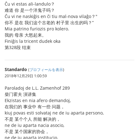
Ĉu vi estas ali-landulo？
难道 你 是一个洋鬼子吗？
Ĉu vi ne naskiĝis en ĉi tiu mal-nova vilaĝo？"
你不 是在 我们这个古老的 村子里 出生的吗？”
Mia patrino furiozis pro kolero.
我的 母亲 大怒起来。
Finiĝis la tricent dudek oka
第328段 结束
Standardo
(
プロフィールを表示
)
2018年12月29日 1:00:59
Paroladoj de L.L. Zamenhof 289
柴门霍夫 演讲集
Ekzistas en nia afero demandoj,
在我们的 事业中 有一些 问题，
kiuj povas esti solvataj ne de iu aparta persono,
不是 某个个人 所能 解决的，
ne de iu aparta nacia asocio,
不是 某个国家的协会，
ne de iu aparta institucio,