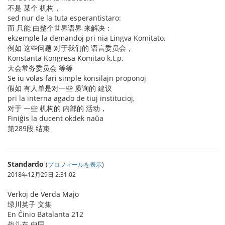
不是 某个 机构，
sed nur de la tuta esperantistaro:
而 只能 由整个世界语界 来解决：
ekzemple la demandoj pri nia Lingva Komitato,
例如 这些问题 对于我们的 语言委员会，
Konstanta Kongresa Komitao k.t.p.
大会常务委员会 等等
Se iu volas fari simple konsilajn proponoj
假如 有人单是对一些 质询的 建议
pri la interna agado de tiuj institucioj,
对于 一些 机构的 内部的 活动，
Finiĝis la ducent okdek naŭa
第289段 结束
Standardo
(
プロフィールを表示
)
2018年12月29日 2:31:02
Verkoj de Verda Majo
绿川英子 文集
En Ĉinio Batalanta 212
战斗在 中国