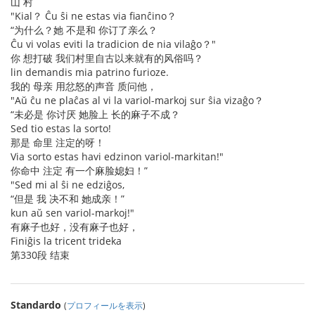
山 村
"Kial？ Ĉu ŝi ne estas via fianĉino？
“为什么？她 不是和 你订了亲么？
Ĉu vi volas eviti la tradicion de nia vilaĝo？"
你 想打破 我们村里自古以来就有的风俗吗？
lin demandis mia patrino furioze.
我的 母亲 用忿怒的声音 质问他，
"Aŭ ĉu ne plaĉas al vi la variol-markoj sur ŝia vizaĝo？
“未必是 你讨厌 她脸上 长的麻子不成？
Sed tio estas la sorto!
那是 命里 注定的呀！
Via sorto estas havi edzinon variol-markitan!"
你命中 注定 有一个麻脸媳妇！”
"Sed mi al ŝi ne edziĝos,
“但是 我 决不和 她成亲！”
kun aŭ sen variol-markoj!"
有麻子也好，没有麻子也好，
Finiĝis la tricent trideka
第330段 结束
Standardo
(
プロフィールを表示
)