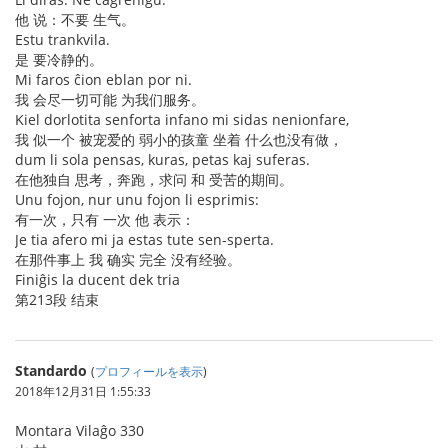
他 说：不要 生气。
Estu trankvila.
是 要冷静的。
Mi faros ĉion eblan por ni.
我 会尽一切可能 为我们服务。
Kiel dorlotita senforta infano mi sidas nenionfare,
我 似一个 被宠爱的 弱小的孩童 坐着 什么也没有做，
dum li sola pensas, kuras, petas kaj suferas.
在他独自 思考，奔跑，求问 和 受苦的期间。
Unu fojon, nur unu fojon li esprimis:
有一次，只有 一次 他 表示：
Je tia afero mi ja estas tute sen-sperta.
在那件事上 我 确实 完全 没有经验。
Finiĝis la ducent dek tria
第213段 结束
Standardo
(
プロフィールを表示
)
2018年12月31日 1:55:33
Montara Vilaĝo 330