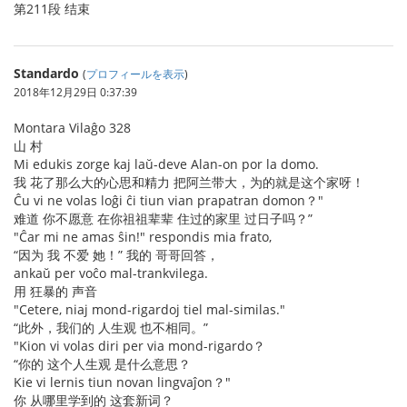
第211段 结束
Standardo
(
プロフィールを表示
)
2018年12月29日 0:37:39
Montara Vilaĝo 328
山 村
Mi edukis zorge kaj laŭ-deve Alan-on por la domo.
我 花了那么大的心思和精力 把阿兰带大，为的就是这个家呀！
Ĉu vi ne volas loĝi ĉi tiun vian prapatran domon？"
难道 你不愿意 在你祖祖辈辈 住过的家里 过日子吗？”
"Ĉar mi ne amas ŝin!" respondis mia frato,
“因为 我 不爱 她！” 我的 哥哥回答，
ankaŭ per voĉo mal-trankvilega.
用 狂暴的 声音
"Cetere, niaj mond-rigardoj tiel mal-similas."
“此外，我们的 人生观 也不相同。”
"Kion vi volas diri per via mond-rigardo？
“你的 这个人生观 是什么意思？
Kie vi lernis tiun novan lingvaĵon？"
你 从哪里学到的 这套新词？