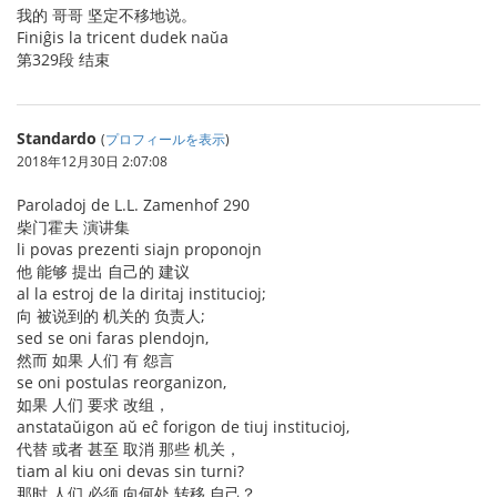
我的 哥哥 坚定不移地说。
Finiĝis la tricent dudek naŭa
第329段 结束
Standardo
(
プロフィールを表示
)
2018年12月30日 2:07:08
Paroladoj de L.L. Zamenhof 290
柴门霍夫 演讲集
li povas prezenti siajn proponojn
他 能够 提出 自己的 建议
al la estroj de la diritaj institucioj;
向 被说到的 机关的 负责人;
sed se oni faras plendojn,
然而 如果 人们 有 怨言
se oni postulas reorganizon,
如果 人们 要求 改组，
anstataŭigon aŭ eĉ forigon de tiuj institucioj,
代替 或者 甚至 取消 那些 机关，
tiam al kiu oni devas sin turni?
那时 人们 必须 向何处 转移 自己？