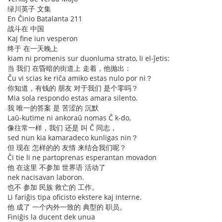
绿川英子 文集
En Ĉinio Batalanta 211
战斗在 中国
Kaj fine iun vesperon
终于 在一天晚上
kiam ni promenis sur duonluma strato, li el-ĵetis:
当 我们 在昏暗的街道上 走着，他抛出：
Ĉu vi scias ke riĉa amiko estas nulo por ni？
你知道，有钱的 朋友 对于我们 是个零吗？
Mia sola respondo estas amara silento.
我 唯一的答案 是 苦涩的 沉默
Laŭ-kutime ni ankoraŭ nomas Ĉ k-do,
像往常一样，我们 还是 叫 Ĉ 同志，
sed nun kia kamaradeco kunligas nin？
但 现在 怎样的的 友情 来结合我们呢？
Ĉi tie li ne partoprenas esperantan movadon
他 在这里 不参加 世界语 活动了
nek nacisavan laboron.
也不 参加 民族 救亡的 工作。
Li fariĝis tipa oficisto ekstere kaj interne.
他 成了 一个内外一致的 典型的 职员。
Finiĝis la ducent dek unua