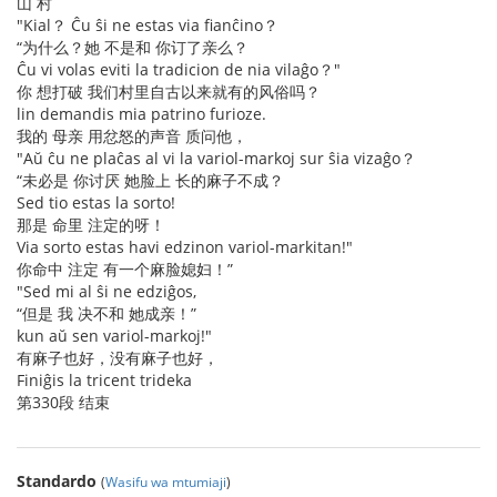
山 村
"Kial？ Ĉu ŝi ne estas via fianĉino？
“为什么？她 不是和 你订了亲么？
Ĉu vi volas eviti la tradicion de nia vilaĝo？"
你 想打破 我们村里自古以来就有的风俗吗？
lin demandis mia patrino furioze.
我的 母亲 用忿怒的声音 质问他，
"Aŭ ĉu ne plaĉas al vi la variol-markoj sur ŝia vizaĝo？
“未必是 你讨厌 她脸上 长的麻子不成？
Sed tio estas la sorto!
那是 命里 注定的呀！
Via sorto estas havi edzinon variol-markitan!"
你命中 注定 有一个麻脸媳妇！”
"Sed mi al ŝi ne edziĝos,
“但是 我 决不和 她成亲！”
kun aŭ sen variol-markoj!"
有麻子也好，没有麻子也好，
Finiĝis la tricent trideka
第330段 结束
Standardo
(
Wasifu wa mtumiaji
)