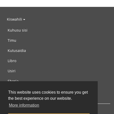
Kiswahili
Kuhusu sisi
Timu
Kutusaidia
Libro
Usiri
Sheria
Wasiliana na si
This website uses cookies to ensure you get
the best experience on our website.
More information