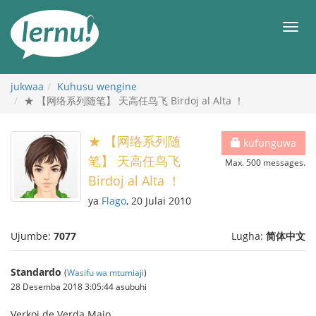
Kwa
maudhui
orod
jukwaa
Kuhusu wengine
★ 【网络系列随笔】 天高任鸟飞 Birdoj al Alta ！
★ 【网络系列随
kufunguwa
笔】 天高任鸟飞
Max. 500 messages.
Birdoj al Alta ！
ya
Flago
, 20 Julai 2010
Ujumbe:
7077
Lugha:
简体中文
Standardo
(
Wasifu wa mtumiaji
)
28 Desemba 2018 3:05:44 asubuhi
Verkoj de Verda Majo