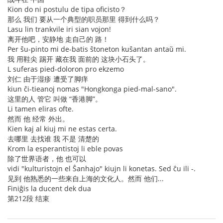
Kion do ni postulu de tipa oficisto？
那么 我们 要从一个典型的职员那里 得到什么吗？
Lasu lin trankvile iri sian vojon!
离开他吧，安静地 走自己的 路！
Per ŝu-pinto mi de-batis ŝtoneton kuŝantan antaŭ mi.
我 用鞋尖 踢开 藏在我 面前的 这块小石头了。
L suferas pied-doloron pro ekzemo
刘仁 由于湿疹 遭受了脚痒
kiun ĉi-tieanoj nomas "Hongkonga pied-mal-sano".
这里的人 管它 叫做 “香港脚”。
Li tamen eliras ofte.
然而 他 经常 外出。
Kien kaj al kiuj mi ne estas certa.
去哪里 去找谁 我 不是 清楚的
Krom la esperantistoj li eble povas
除了世界语者，他 也可以
vidi "kulturistojn el Ŝanhajo" kiujn li konetas. Sed ĉu ili -.
见到 他熟悉的一些来自上海的文化人。然而 他们...
Finiĝis la ducent dek dua
第212段 结束