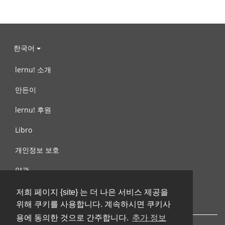
한국어
lernu! 소개
만든이
lernu! 후원
Libro
개인정보 보호
약관
제안, 문의
저희 페이지 {site} 는 더 나은 서비스 제공을
위해 쿠키를 사용합니다. 계속하시면 쿠키사
용에 동의한 것으로 간주합니다.
추가 정보