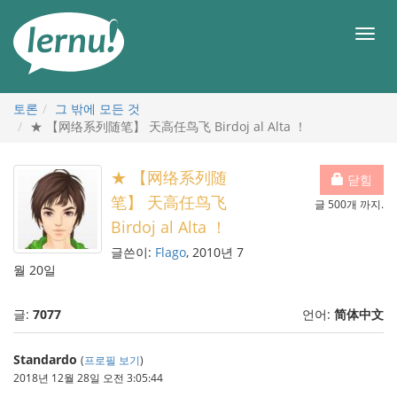
본
문
메
으
뉴
로
토론
그 밖에 모든 것
★ 【网络系列随笔】 天高任鸟飞 Birdoj al Alta ！
★ 【网络系列随
닫힘
笔】 天高任鸟飞
글 500개 까지.
Birdoj al Alta ！
글쓴이:
Flago
, 2010년 7
월 20일
글:
7077
언어:
简体中文
Standardo
(
프로필 보기
)
2018년 12월 28일 오전 3:05:44