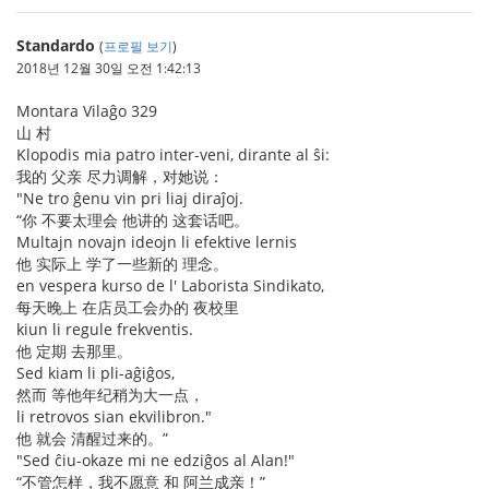
Standardo
(
프로필 보기
)
2018년 12월 30일 오전 1:42:13
Montara Vilaĝo 329
山 村
Klopodis mia patro inter-veni, dirante al ŝi:
我的 父亲 尽力调解，对她说：
"Ne tro ĝenu vin pri liaj diraĵoj.
“你 不要太理会 他讲的 这套话吧。
Multajn novajn ideojn li efektive lernis
他 实际上 学了一些新的 理念。
en vespera kurso de l' Laborista Sindikato,
每天晚上 在店员工会办的 夜校里
kiun li regule frekventis.
他 定期 去那里。
Sed kiam li pli-aĝiĝos,
然而 等他年纪稍为大一点，
li retrovos sian ekvilibron."
他 就会 清醒过来的。”
"Sed ĉiu-okaze mi ne edziĝos al Alan!"
“不管怎样，我不愿意 和 阿兰成亲！”