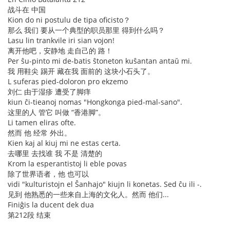
战斗在 中国
Kion do ni postulu de tipa oficisto？
那么 我们 要从一个典型的职员那里 得到什么吗？
Lasu lin trankvile iri sian vojon!
离开他吧，安静地 走自己的 路！
Per ŝu-pinto mi de-batis ŝtoneton kuŝantan antaŭ mi.
我 用鞋尖 踢开 藏在我 面前的 这块小石头了。
L suferas pied-doloron pro ekzemo
刘仁 由于湿疹 遭受了脚痒
kiun ĉi-tieanoj nomas "Hongkonga pied-mal-sano".
这里的人 管它 叫做 “香港脚”。
Li tamen eliras ofte.
然而 他 经常 外出。
Kien kaj al kiuj mi ne estas certa.
去哪里 去找谁 我 不是 清楚的
Krom la esperantistoj li eble povas
除了世界语者，他 也可以
vidi "kulturistojn el Ŝanhajo" kiujn li konetas. Sed ĉu ili -.
见到 他熟悉的一些来自上海的文化人。然而 他们...
Finiĝis la ducent dek dua
第212段 结束