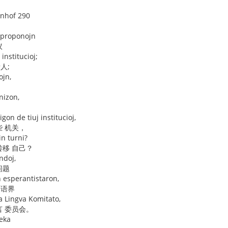
enhof 290
n proponojn
议
 institucioj;
人;
ojn,
nizon,
gon de tiuj institucioj,
些 机关，
in turni?
转移 自己？
ndoj,
问题
n esperantistaron,
界语界
a Lingva Komitato,
言 委员会。
deka