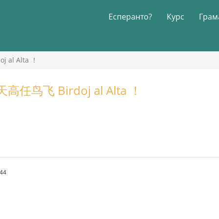
Есперанто?
Курс
Грам
al Alta ！
鸟飞 Birdoj al Alta ！
.44