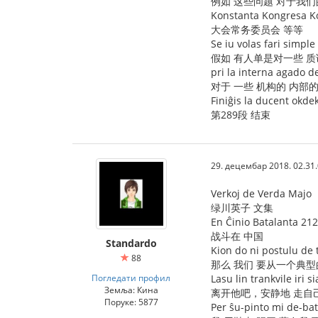
例如 这些问题 对于我们
Konstanta Kongresa Ko
大会常务委员会 等等
Se iu volas fari simpl
假如 有人单是对一些 质
pri la interna agado de 
对于 一些 机构的 内部
Finiĝis la ducent okde
第289段 结束
29. децембар 2018. 02.31
Verkoj de Verda Majo
绿川英子 文集
En Ĉinio Batalanta 212
战斗在 中国
Standardo
Kion do ni postulu de 
88
那么 我们 要从一个典
Погледати профил
Lasu lin trankvile iri s
Земља: Кина
离开他吧，安静地 走自
Поруке: 5877
Per ŝu-pinto mi de-ba