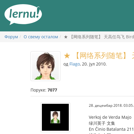
У
садржају
Форум
О свему осталом
★ 【网络系列随笔】 天高任鸟飞 Birdoj 
★ 【网络系列随笔】 天高任
од
Flago
, 20. јул 2010.
Поруке:
7077
28. децембар 2018. 03.05
Verkoj de Verda Majo
绿川英子 文集
En Ĉinio Batalanta 211