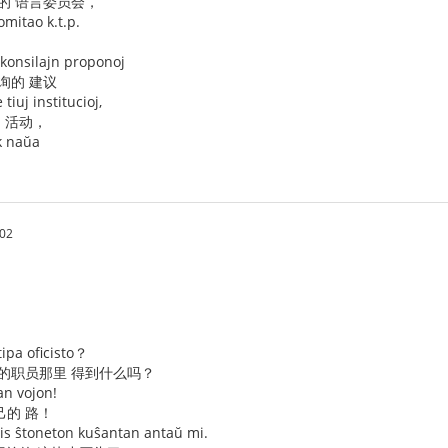
的 语言委员会，
mitao k.t.p.
e konsilajn proponoj
询的 建议
tiuj institucioj,
的 活动，
k naŭa
.02
tipa oficisto？
型的职员那里 得到什么吗？
ian vojon!
己的 路！
tis ŝtoneton kuŝantan antaŭ mi.