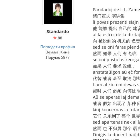
Paroladoj de L.L. Zam
柴门霍夫 演讲集
li povas prezenti siaj
他 能够 提出 自己的 建
Standardo
al la estroj de la diritaj
88
向 被说到的 机关的 负责
Погледати профил
sed se oni faras plend
Земља: Кина
然而 如果 人们 有 怨言
Поруке: 5877
se oni postulas reorga
如果 人们 要求 改组，
anstataŭigon aŭ eĉ fori
代替 或者 甚至 取消 那
tiam al kiu oni devas s
那时 人们 必须 向何处 
Aŭ se aperas iaj dema
或者 假如 出现了 某种 
kiuj koncernas la tuta
它们 关系到了 整个 世
sed apartenas nek al l
然而 也 不归属 那个 语
Finiĝis la ducent naŭ