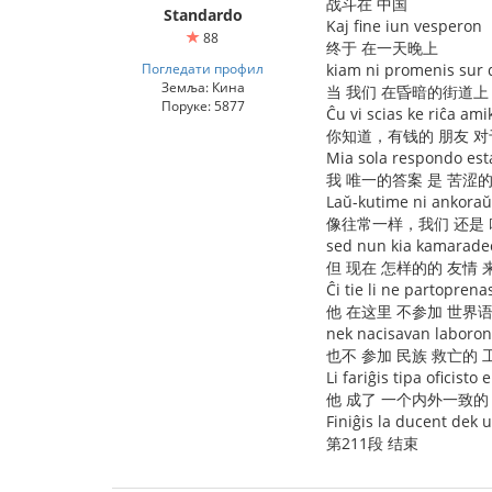
战斗在 中国
Standardo
Kaj fine iun vesperon
88
终于 在一天晚上
Погледати профил
kiam ni promenis sur du
Земља: Кина
当 我们 在昏暗的街道上
Поруке: 5877
Ĉu vi scias ke riĉa am
你知道，有钱的 朋友 对
Mia sola respondo est
我 唯一的答案 是 苦涩的
Laŭ-kutime ni ankoraŭ
像往常一样，我们 还是 
sed nun kia kamarade
但 现在 怎样的的 友情
Ĉi tie li ne partopre
他 在这里 不参加 世界
nek nacisavan laboron
也不 参加 民族 救亡的 
Li fariĝis tipa oficisto 
他 成了 一个内外一致的
Finiĝis la ducent dek 
第211段 结束