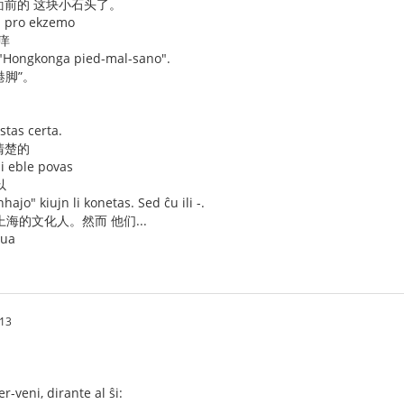
 面前的 这块小石头了。
n pro ekzemo
痒
 "Hongkonga pied-mal-sano".
港脚”。
stas certa.
清楚的
li eble povas
以
nhajo" kiujn li konetas. Sed ĉu ili -.
海的文化人。然而 他们...
dua
.13
r-veni, dirante al ŝi: