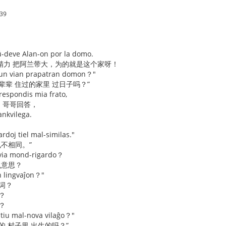
.39
ŭ-deve Alan-on por la domo.
精力 把阿兰带大，为的就是这个家呀！
 tiun vian prapatran domon？"
辈辈 住过的家里 过日子吗？”
respondis mia frato,
的 哥哥回答，
ankvilega.
rdoj tiel mal-similas."
也不相同。”
r via mond-rigardo？
么意思？
an lingvaĵon？"
词？
o？
？
i tiu mal-nova vilaĝo？"
的 村子里 出生的吗？”