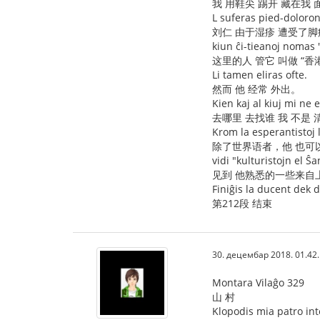
我 用鞋尖 踢开 藏在我
L suferas pied-doloro
刘仁 由于湿疹 遭受了脚
kiun ĉi-tieanoj nomas
这里的人 管它 叫做 “香
Li tamen eliras ofte.
然而 他 经常 外出。
Kien kaj al kiuj mi ne e
去哪里 去找谁 我 不是 
Krom la esperantistoj 
除了世界语者，他 也可
vidi "kulturistojn el Ŝa
见到 他熟悉的一些来自上
Finiĝis la ducent dek 
第212段 结束
30. децембар 2018. 01.42
Montara Vilaĝo 329
山 村
Klopodis mia patro inte