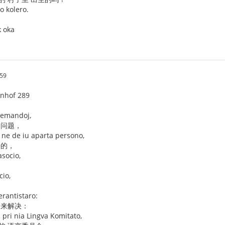
o kolero.
k oka
.59
enhof 289
 demandoj,
 问题，
j ne de iu aparta persono,
决的，
asocio,
cio,
erantistaro:
 来解决：
pri nia Lingva Komitato,