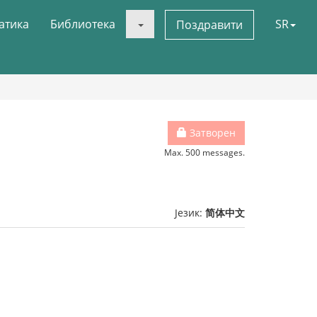
атика
Библиотека
SR
Поздравити
Затворен
Max. 500 messages.
Језик:
简体中文