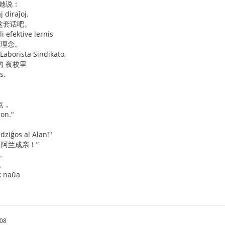
对她说：
j diraĵoj.
 这套话吧。
i efektive lernis
 理念。
Laborista Sindikato,
的 夜校里
s.
点，
ron."
dziĝos al Alan!"
 阿兰成亲！”
.
。
ek naŭa
.08