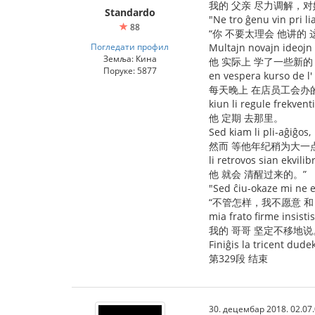
我的 父亲 尽力调解，
Standardo
"Ne tro ĝenu vin pri lia
88
“你 不要太理会 他讲的
Погледати профил
Multajn novajn ideojn l
Земља: Кина
他 实际上 学了一些新的
Поруке: 5877
en vespera kurso de l' 
每天晚上 在店员工会办
kiun li regule frekventi
他 定期 去那里。
Sed kiam li pli-aĝiĝos,
然而 等他年纪稍为大一
li retrovos sian ekvilib
他 就会 清醒过来的。”
"Sed ĉiu-okaze mi ne e
“不管怎样，我不愿意 和
mia frato firme insistis
我的 哥哥 坚定不移地说
Finiĝis la tricent dud
第329段 结束
30. децембар 2018. 02.07