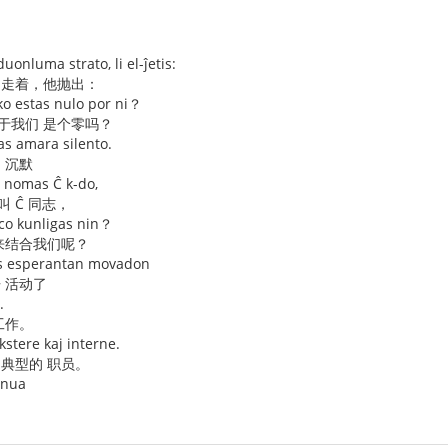
onluma strato, li el-ĵetis:
 走着，他抛出：
iko estas nulo por ni？
于我们 是个零吗？
as amara silento.
 沉默
 nomas Ĉ k-do,
叫 Ĉ 同志，
co kunligas nin？
 来结合我们呢？
nas esperantan movadon
语 活动了
.
工作。
ekstere kaj interne.
 典型的 职员。
unua