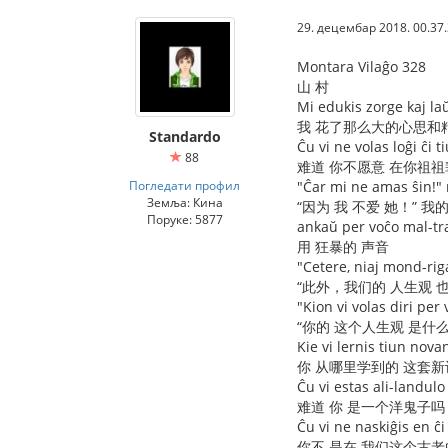
29. децембар 2018. 00.37
Montara Vilaĝo 328
山 村
Mi edukis zorge kaj la
我 花了那么大的心思和
Standardo
Ĉu vi ne volas loĝi ĉi
88
难道 你不愿意 在你祖祖
Погледати профил
"Ĉar mi ne amas ŝin!" 
Земља: Кина
“因为 我 不爱 她！” 我
Поруке: 5877
ankaŭ per voĉo mal-tr
用 狂暴的 声音
"Cetere, niaj mond-riga
“此外，我们的 人生观 
"Kion vi volas diri pe
“你的 这个人生观 是什
Kie vi lernis tiun nov
你 从哪里学到的 这套新
Ĉu vi estas ali-landul
难道 你 是一个洋鬼子吗
Ĉu vi ne naskiĝis en ĉ
你不 是在 我们这个古老