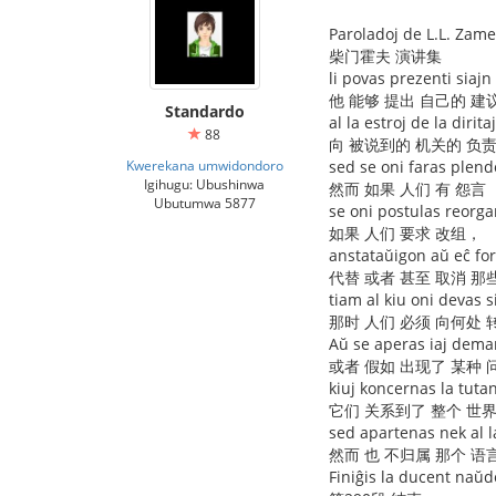
Paroladoj de L.L. Zam
柴门霍夫 演讲集
li povas prezenti siaj
他 能够 提出 自己的 建
Standardo
al la estroj de la diritaj
88
向 被说到的 机关的 负责
Kwerekana umwidondoro
sed se oni faras plend
Igihugu: Ubushinwa
然而 如果 人们 有 怨言
Ubutumwa 5877
se oni postulas reorga
如果 人们 要求 改组，
anstataŭigon aŭ eĉ fori
代替 或者 甚至 取消 那
tiam al kiu oni devas s
那时 人们 必须 向何处 
Aŭ se aperas iaj dema
或者 假如 出现了 某种 
kiuj koncernas la tuta
它们 关系到了 整个 世
sed apartenas nek al l
然而 也 不归属 那个 语
Finiĝis la ducent naŭ