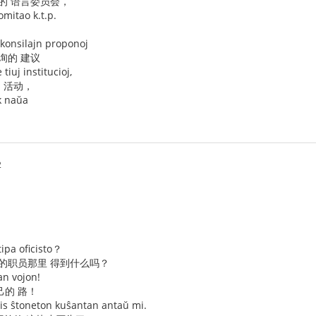
的 语言委员会，
mitao k.t.p.
e konsilajn proponoj
询的 建议
tiuj institucioj,
的 活动，
k naŭa
2
tipa oficisto？
型的职员那里 得到什么吗？
ian vojon!
己的 路！
tis ŝtoneton kuŝantan antaŭ mi.