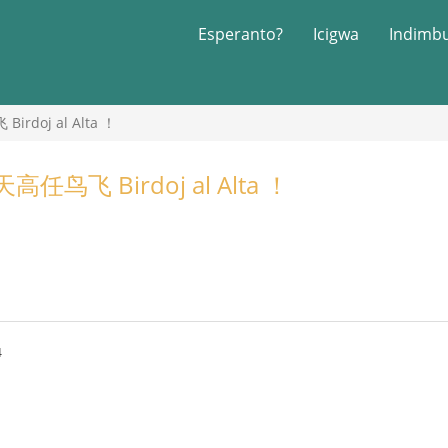
Esperanto?
Icigwa
Indimb
doj al Alta ！
鸟飞 Birdoj al Alta ！
4