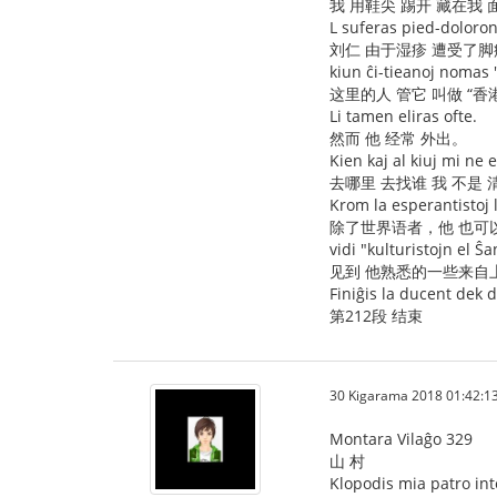
我 用鞋尖 踢开 藏在我
L suferas pied-doloro
刘仁 由于湿疹 遭受了脚
kiun ĉi-tieanoj nomas
这里的人 管它 叫做 “香
Li tamen eliras ofte.
然而 他 经常 外出。
Kien kaj al kiuj mi ne e
去哪里 去找谁 我 不是 
Krom la esperantistoj 
除了世界语者，他 也可
vidi "kulturistojn el Ŝa
见到 他熟悉的一些来自上
Finiĝis la ducent dek 
第212段 结束
30 Kigarama 2018 01:42:1
Montara Vilaĝo 329
山 村
Klopodis mia patro inte