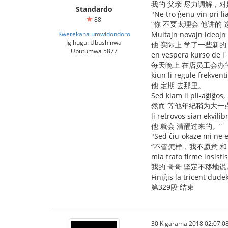
我的 父亲 尽力调解，
Standardo
"Ne tro ĝenu vin pri lia
88
“你 不要太理会 他讲的
Kwerekana umwidondoro
Multajn novajn ideojn l
Igihugu: Ubushinwa
他 实际上 学了一些新的
Ubutumwa 5877
en vespera kurso de l' 
每天晚上 在店员工会办
kiun li regule frekventi
他 定期 去那里。
Sed kiam li pli-aĝiĝos,
然而 等他年纪稍为大一
li retrovos sian ekvilib
他 就会 清醒过来的。”
"Sed ĉiu-okaze mi ne e
“不管怎样，我不愿意 和
mia frato firme insistis
我的 哥哥 坚定不移地说
Finiĝis la tricent dud
第329段 结束
30 Kigarama 2018 02:07:0