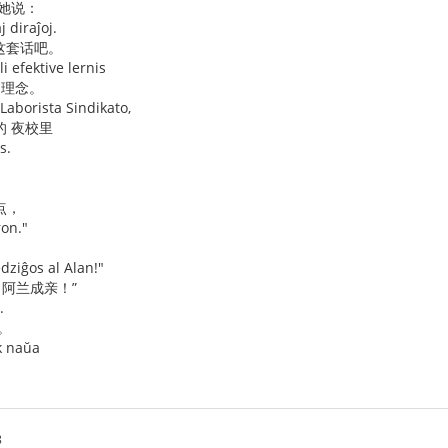
对她说：
j diraĵoj.
 这套话吧。
i efektive lernis
 理念。
Laborista Sindikato,
的 夜校里
s.
点，
ron."
dziĝos al Alan!"
 阿兰成亲！”
.
。
ek naŭa
8