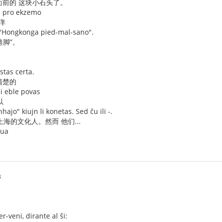
 面前的 这块小石头了。
n pro ekzemo
痒
 "Hongkonga pied-mal-sano".
港脚”。
stas certa.
清楚的
li eble povas
以
nhajo" kiujn li konetas. Sed ĉu ili -.
海的文化人。然而 他们...
dua
3
r-veni, dirante al ŝi: