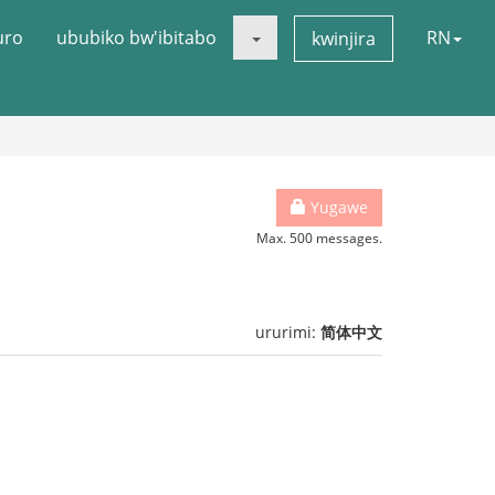
uro
ububiko bw'ibitabo
RN
kwinjira
Yugawe
Max. 500 messages.
ururimi:
简体中文