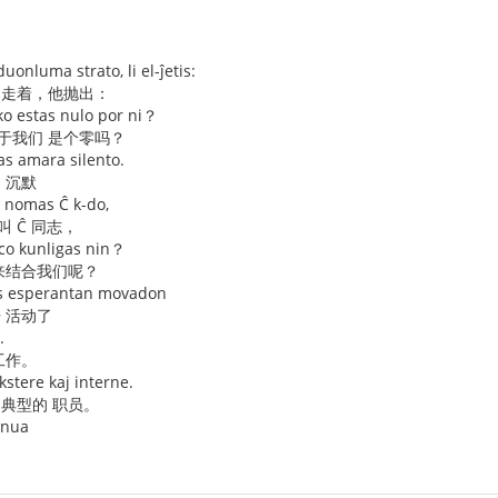
onluma strato, li el-ĵetis:
 走着，他抛出：
iko estas nulo por ni？
于我们 是个零吗？
as amara silento.
 沉默
 nomas Ĉ k-do,
叫 Ĉ 同志，
co kunligas nin？
 来结合我们呢？
nas esperantan movadon
语 活动了
.
工作。
ekstere kaj interne.
 典型的 职员。
unua