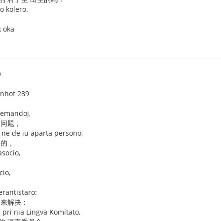
o kolero.
k oka
9
enhof 289
 demandoj,
 问题，
j ne de iu aparta persono,
决的，
asocio,
cio,
erantistaro:
 来解决：
pri nia Lingva Komitato,