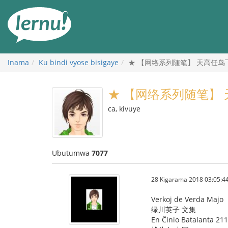
Ku
rupapuro
rw'ibirimwo
Inama
Ku bindi vyose bisigaye
★ 【网络系列随笔】 天高任鸟飞 Bir
★ 【网络系列随笔】 天高任
ca, kivuye
Ubutumwa
7077
28 Kigarama 2018 03:05:4
Verkoj de Verda Majo
绿川英子 文集
En Ĉinio Batalanta 211