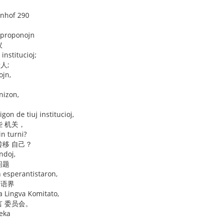
enhof 290
n proponojn
议
 institucioj;
人;
ojn,
nizon,
gon de tiuj institucioj,
些 机关，
in turni?
转移 自己？
ndoj,
问题
n esperantistaron,
界语界
a Lingva Komitato,
言 委员会。
deka