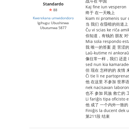
战斗在 中国
Standardo
Kaj fine iun vesperon
88
终于 在一天晚上
Kwerekana umwidondoro
kiam ni promenis sur du
Igihugu: Ubushinwa
当 我们 在昏暗的街道上
Ubutumwa 5877
Ĉu vi scias ke riĉa am
你知道，有钱的 朋友 对
Mia sola respondo est
我 唯一的答案 是 苦涩的
Laŭ-kutime ni ankoraŭ
像往常一样，我们 还是 
sed nun kia kamarade
但 现在 怎样的的 友情
Ĉi tie li ne partopre
他 在这里 不参加 世界
nek nacisavan laboron
也不 参加 民族 救亡的 
Li fariĝis tipa oficisto 
他 成了 一个内外一致的
Finiĝis la ducent dek 
第211段 结束