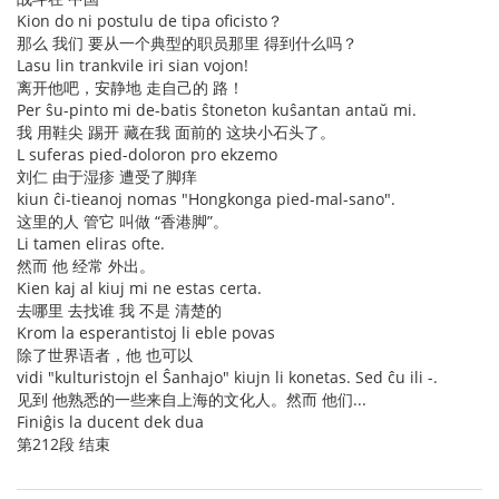
Kion do ni postulu de tipa oficisto？
那么 我们 要从一个典型的职员那里 得到什么吗？
Lasu lin trankvile iri sian vojon!
离开他吧，安静地 走自己的 路！
Per ŝu-pinto mi de-batis ŝtoneton kuŝantan antaŭ mi.
我 用鞋尖 踢开 藏在我 面前的 这块小石头了。
L suferas pied-doloron pro ekzemo
刘仁 由于湿疹 遭受了脚痒
kiun ĉi-tieanoj nomas "Hongkonga pied-mal-sano".
这里的人 管它 叫做 “香港脚”。
Li tamen eliras ofte.
然而 他 经常 外出。
Kien kaj al kiuj mi ne estas certa.
去哪里 去找谁 我 不是 清楚的
Krom la esperantistoj li eble povas
除了世界语者，他 也可以
vidi "kulturistojn el Ŝanhajo" kiujn li konetas. Sed ĉu ili -.
见到 他熟悉的一些来自上海的文化人。然而 他们...
Finiĝis la ducent dek dua
第212段 结束