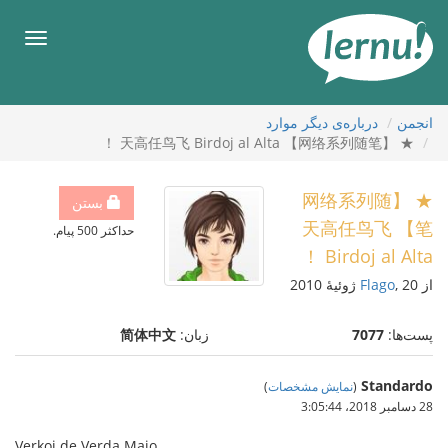
رود
ه
فهرس
حتوا
انجمن
درباره‌ی دیگر موارد
★ 【网络系列随笔】 天高任鸟飞 Birdoj al Alta ！
★ 【网络系列随
بستن
笔】 天高任鸟飞
حداکثر 500 پیام.
Birdoj al Alta ！
از
, 20 ژوئیهٔ 2010
Flago
پست‌ها:
7077
زبان:
简体中文
Standardo
(
نمایش مشخصات
)
28 دسامبر 2018،‏ 3:05:44
Verkoj de Verda Majo