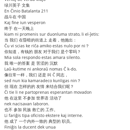
绿川英子 文集
En Ĉinio Batalanta 211
战斗在 中国
Kaj fine iun vesperon
终于 在一天晚上
kiam ni promenis sur duonluma strato, li el-ĵetis:
当 我们 在昏暗的街道上 走着，他抛出：
Ĉu vi scias ke riĉa amiko estas nulo por ni？
你知道，有钱的 朋友 对于我们 是个零吗？
Mia sola respondo estas amara silento.
我 唯一的答案 是 苦涩的 沉默
Laŭ-kutime ni ankoraŭ nomas Ĉ k-do,
像往常一样，我们 还是 叫 Ĉ 同志，
sed nun kia kamaradeco kunligas nin？
但 现在 怎样的的 友情 来结合我们呢？
Ĉi tie li ne partoprenas esperantan movadon
他 在这里 不参加 世界语 活动了
nek nacisavan laboron.
也不 参加 民族 救亡的 工作。
Li fariĝis tipa oficisto ekstere kaj interne.
他 成了 一个内外一致的 典型的 职员。
Finiĝis la ducent dek unua