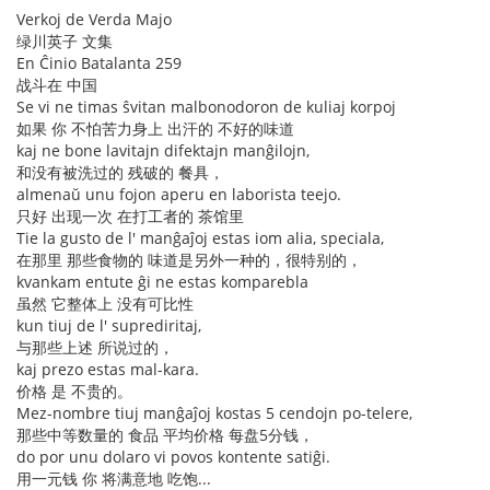
Verkoj de Verda Majo
绿川英子 文集
En Ĉinio Batalanta 259
战斗在 中国
Se vi ne timas ŝvitan malbonodoron de kuliaj korpoj
如果 你 不怕苦力身上 出汗的 不好的味道
kaj ne bone lavitajn difektajn manĝilojn,
和没有被洗过的 残破的 餐具，
almenaŭ unu fojon aperu en laborista teejo.
只好 出现一次 在打工者的 茶馆里
Tie la gusto de l' manĝaĵoj estas iom alia, speciala,
在那里 那些食物的 味道是另外一种的，很特别的，
kvankam entute ĝi ne estas komparebla
虽然 它整体上 没有可比性
kun tiuj de l' suprediritaj,
与那些上述 所说过的，
kaj prezo estas mal-kara.
价格 是 不贵的。
Mez-nombre tiuj manĝaĵoj kostas 5 cendojn po-telere,
那些中等数量的 食品 平均价格 每盘5分钱，
do por unu dolaro vi povos kontente satiĝi.
用一元钱 你 将满意地 吃饱...