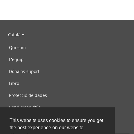
Català
Qui som
L'equip
Dóna'ns suport
Libro
Protecció de dades
Condicions d'ús
Contacta amb nosaltres
This website uses cookies to ensure you get
the best experience on our website.