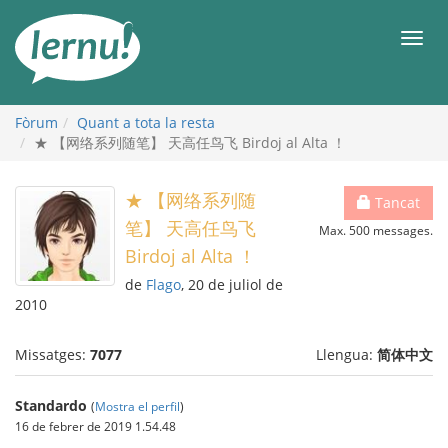
Al
contingut
Men
Fòrum
Quant a tota la resta
★ 【网络系列随笔】 天高任鸟飞 Birdoj al Alta ！
★ 【网络系列随
Tancat
笔】 天高任鸟飞
Max. 500 messages.
Birdoj al Alta ！
de
Flago
, 20 de juliol de
2010
Missatges:
7077
Llengua:
简体中文
Standardo
(
Mostra el perfil
)
16 de febrer de 2019 1.54.48