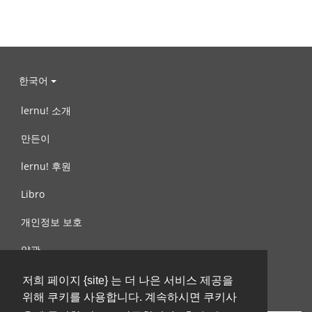
한국어
lernu! 소개
만든이
lernu! 후원
Libro
개인정보 보호
약관
제안, 문의
저희 페이지 {site} 는 더 나은 서비스 제공을
위해 쿠키를 사용합니다. 계속하시면 쿠키사