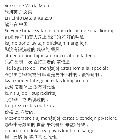
Verkoj de Verda Majo
绿川英子 文集
En Ĉinio Batalanta 259
战斗在 中国
Se vi ne timas ŝvitan malbonodoron de kuliaj korpoj
如果 你 不怕苦力身上 出汗的 不好的味道
kaj ne bone lavitajn difektajn manĝilojn,
和没有被洗过的 残破的 餐具，
almenaŭ unu fojon aperu en laborista teejo.
只好 出现一次 在打工者的 茶馆里
Tie la gusto de l' manĝaĵoj estas iom alia, speciala,
在那里 那些食物的 味道是另外一种的，很特别的，
kvankam entute ĝi ne estas komparebla
虽然 它整体上 没有可比性
kun tiuj de l' suprediritaj,
与那些上述 所说过的，
kaj prezo estas mal-kara.
价格 是 不贵的。
Mez-nombre tiuj manĝaĵoj kostas 5 cendojn po-telere,
那些中等数量的 食品 平均价格 每盘5分钱，
do por unu dolaro vi povos kontente satiĝi.
用一元钱 你 将满意地 吃饱...