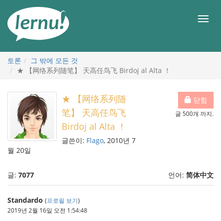
본
문
메
으
뉴
로
토론
그 밖에 모든 것
★ 【网络系列随笔】 天高任鸟飞 Birdoj al Alta ！
★ 【网络系列随
닫힘
笔】 天高任鸟飞
글 500개 까지.
Birdoj al Alta ！
글쓴이:
Flago
, 2010년 7
월 20일
글:
7077
언어:
简体中文
Standardo
(
프로필 보기
)
2019년 2월 16일 오전 1:54:48