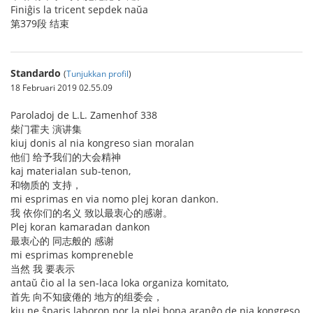
Finiĝis la tricent sepdek naŭa
第379段 结束
Standardo
(
Tunjukkan profil
)
18 Februari 2019 02.55.09
Paroladoj de L.L. Zamenhof 338
柴门霍夫 演讲集
kiuj donis al nia kongreso sian moralan
他们 给予我们的大会精神
kaj materialan sub-tenon,
和物质的 支持，
mi esprimas en via nomo plej koran dankon.
我 依你们的名义 致以最衷心的感谢。
Plej koran kamaradan dankon
最衷心的 同志般的 感谢
mi esprimas kompreneble
当然 我 要表示
antaŭ ĉio al la sen-laca loka organiza komitato,
首先 向不知疲倦的 地方的组委会，
kiu ne ŝparis laboron por la plej bona aranĝo de nia kongreso.