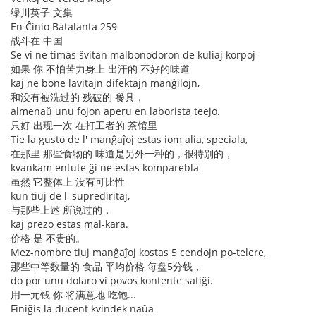
绿川英子 文集
En Ĉinio Batalanta 259
战斗在 中国
Se vi ne timas ŝvitan malbonodoron de kuliaj korpoj
如果 你 不怕苦力身上 出汗的 不好的味道
kaj ne bone lavitajn difektajn manĝilojn,
和没有被洗过的 残破的 餐具，
almenaŭ unu fojon aperu en laborista teejo.
只好 出现一次 在打工者的 茶馆里
Tie la gusto de l' manĝaĵoj estas iom alia, speciala,
在那里 那些食物的 味道是另外一种的，很特别的，
kvankam entute ĝi ne estas komparebla
虽然 它整体上 没有可比性
kun tiuj de l' suprediritaj,
与那些上述 所说过的，
kaj prezo estas mal-kara.
价格 是 不贵的。
Mez-nombre tiuj manĝaĵoj kostas 5 cendojn po-telere,
那些中等数量的 食品 平均价格 每盘5分钱，
do por unu dolaro vi povos kontente satiĝi.
用一元钱 你 将满意地 吃饱...
Finiĝis la ducent kvindek naŭa