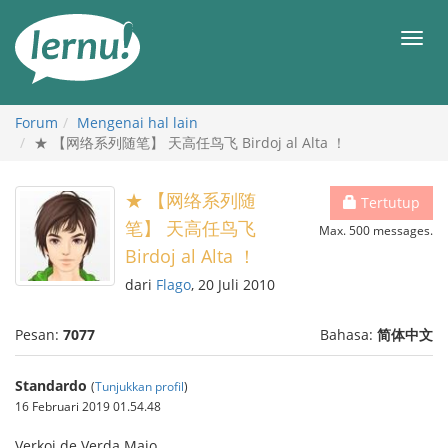
Ke
daftar
Men
isi
Forum
Mengenai hal lain
★ 【网络系列随笔】 天高任鸟飞 Birdoj al Alta ！
★ 【网络系列随
Tertutup
笔】 天高任鸟飞
Max. 500 messages.
Birdoj al Alta ！
dari
Flago
, 20 Juli 2010
Pesan:
7077
Bahasa:
简体中文
Standardo
(
Tunjukkan profil
)
16 Februari 2019 01.54.48
Verkoj de Verda Majo