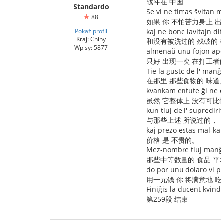
战斗在 中国
Standardo
Se vi ne timas ŝvitan 
88
如果 你 不怕苦力身上 
Pokaż profil
kaj ne bone lavitajn di
Kraj: Chiny
和没有被洗过的 残破的
Wpisy: 5877
almenaŭ unu fojon ape
只好 出现一次 在打工者
Tie la gusto de l' manĝ
在那里 那些食物的 味
kvankam entute ĝi ne
虽然 它整体上 没有可比
kun tiuj de l' supredirit
与那些上述 所说过的，
kaj prezo estas mal-ka
价格 是 不贵的。
Mez-nombre tiuj manĝa
那些中等数量的 食品 平
do por unu dolaro vi p
用一元钱 你 将满意地 吃饱
Finiĝis la ducent kvin
第259段 结束