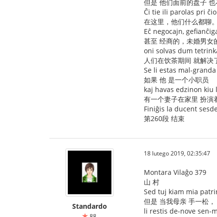
但是 他们面前的盘子 
Ĉi tie ili parolas pri ĉio
在这里，他们什么都聊
Eĉ negocajn, gefianĉig
甚至 经商的，未婚男女
oni solvas dum tetrink
人们在饮茶期间 就解决
Se li estas mal-granda
如果 他 是一个小职员
kaj havas edzinon kiu 
有一个妻子在家里 扮演
Finiĝis la ducent sesd
第260段 结束
18 lutego 2019, 02:35:47
Montara Vilaĝo 379
山 村
Sed tuj kiam mia patri
但是 当我母亲 手一松，
Standardo
li restis de-nove sen-
88