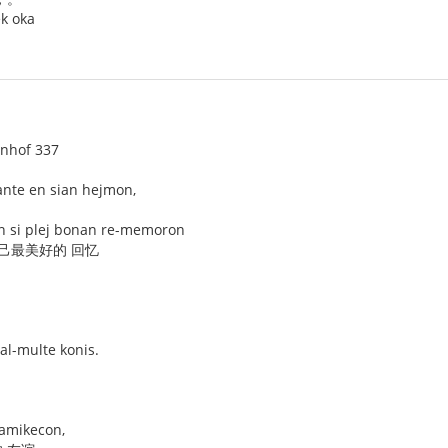
ek oka
enhof 337
ante en sian hejmon,
un si plej bonan re-memoron
己最美好的 回忆
al-multe konis.
 amikecon,