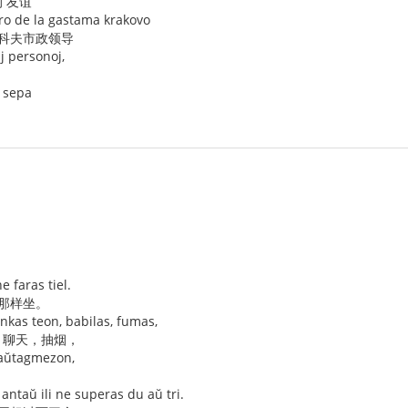
 友谊
aro de la gastama krakovo
拉科夫市政领导
aj personoj,
k sepa
 faras tiel.
去那样坐。
rinkas teon, babilas, fumas,
，聊天，抽烟，
taŭtagmezon,
antaŭ ili ne superas du aŭ tri.