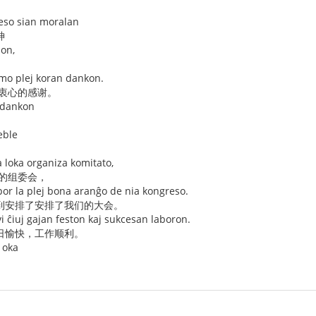
reso sian moralan
神
non,
mo plej koran dankon.
最衷心的感谢。
 dankon
eble
a loka organiza komitato,
方的组委会，
por la plej bona aranĝo de nia kongreso.
到安排了安排了我们的大会。
vi ĉiuj gajan feston kaj sukcesan laboron.
日愉快，工作顺利。
k oka