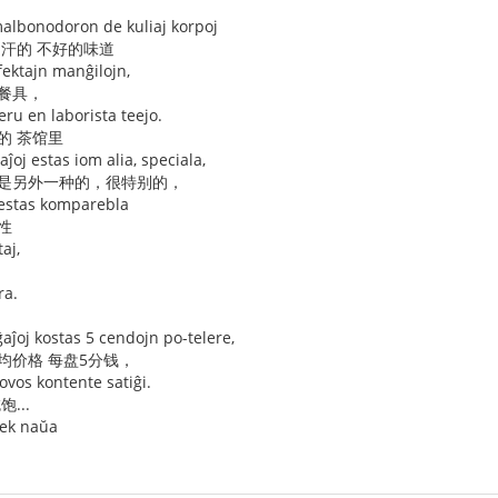
malbonodoron de kuliaj korpoj
出汗的 不好的味道
fektajn manĝilojn,
 餐具，
ru en laborista teejo.
的 茶馆里
aĵoj estas iom alia, speciala,
道是另外一种的，很特别的，
 estas komparebla
性
aj,
ra.
ĵoj kostas 5 cendojn po-telere,
均价格 每盘5分钱，
ovos kontente satiĝi.
...
dek naŭa