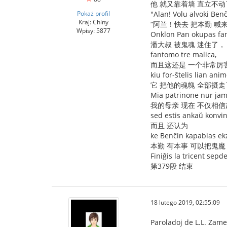
他 就又靠着墙 直立不动
Pokaż profil
"Alan! Volu alvoki Ben
Kraj: Chiny
“阿兰！快去 把本勤 喊
Wpisy: 5877
Onklon Pan okupas fa
潘大叔 被鬼魂 迷住了，
fantomo tre malica,
而且这还是 一个非常厉
kiu for-ŝtelis lian ani
它 把他的魂魄 全部摄走
Mia patrinone nur jam 
我的母亲 现在 不仅相信
sed estis ankaŭ konvin
而且 还认为
ke Benĉin kapablas ekz
本勤 有本事 可以把鬼魔
Finiĝis la tricent sep
第379段 结束
18 lutego 2019, 02:55:09
Paroladoj de L.L. Zam