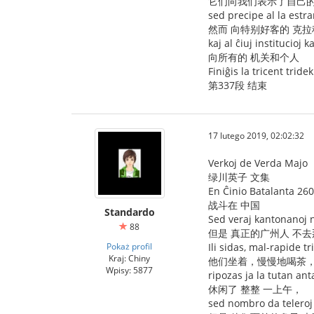
它们向我们表示了自己的
sed precipe al la estr
然而 向特别好客的 克
kaj al ĉiuj institucioj k
向所有的 机关和个人
Finiĝis la tricent tride
第337段 结束
17 lutego 2019, 02:02:32
Verkoj de Verda Majo
绿川英子 文集
En Ĉinio Batalanta 260
战斗在 中国
Standardo
Sed veraj kantonanoj ne
88
但是 真正的广州人 不
Pokaż profil
Ili sidas, mal-rapide t
Kraj: Chiny
他们坐着，慢慢地喝茶
Wpisy: 5877
ripozas ja la tutan an
休闲了 整整 一上午，
sed nombro da teleroj 