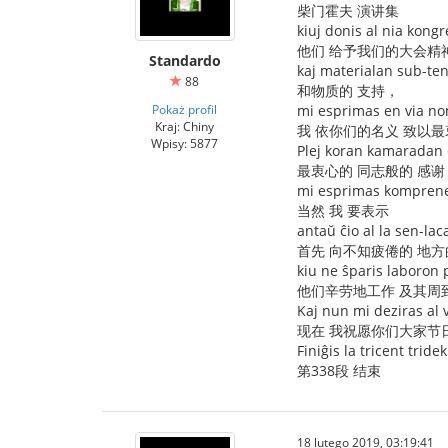
柴门霍夫 演讲集
kiuj donis al nia kong
他们 给予我们的大会精
Standardo
kaj materialan sub-te
88
和物质的 支持，
Pokaż profil
mi esprimas en via no
Kraj: Chiny
我 依你们的名义 致以
Wpisy: 5877
Plej koran kamaradan
最衷心的 同志般的 感谢
mi esprimas kompren
当然 我 要表示
antaŭ ĉio al la sen-lac
首先 向不知疲倦的 地
kiu ne ŝparis laboron 
他们辛劳地工作 及其周
Kaj nun mi deziras al 
现在 我祝愿你们大家节
Finiĝis la tricent tride
第338段 结束
18 lutego 2019, 03:19:41