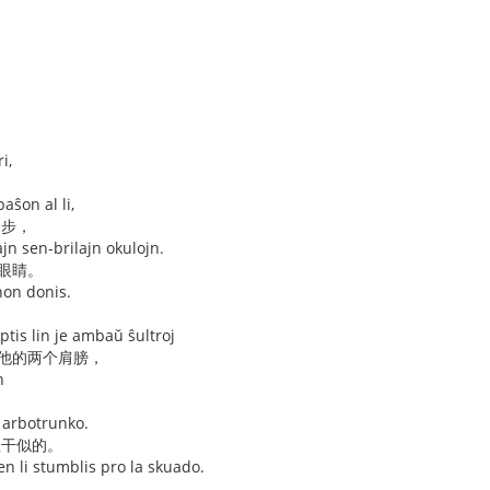
i,
aŝon al li,
一步，
ajn sen-brilajn okulojn.
 眼睛。
non donis.
ptis lin je ambaŭ ŝultroj
住他的两个肩膀，
n
a arbotrunko.
粗干似的。
n li stumblis pro la skuado.
，。