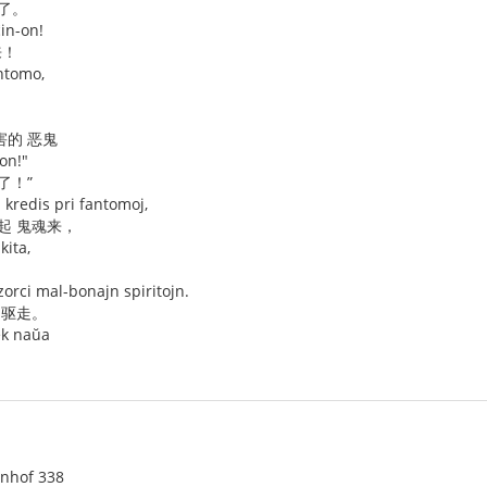
了。
ĉin-on!
来！
ntomo,
害的 恶鬼
mon!"
了！”
kredis pri fantomoj,
起 鬼魂来，
kita,
orci mal-bonajn spiritojn.
 驱走。
dek naŭa
enhof 338