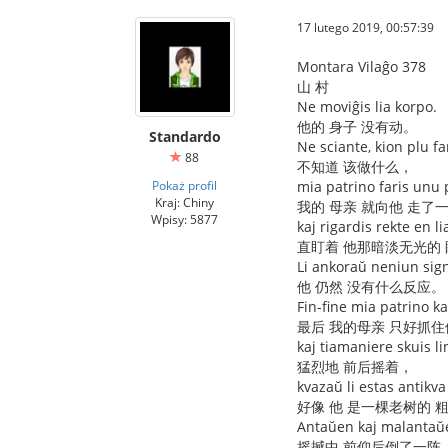
17 lutego 2019, 00:57:39
Montara Vilaĝo 378
山 村
Ne moviĝis lia korpo.
他的 身子 没有动。
Standardo
Ne sciante, kion plu far
88
不知道 该做什么，
Pokaż profil
mia patrino faris unu p
Kraj: Chiny
我的 母亲 就向他 走了
Wpisy: 5877
kaj rigardis rekte en li
直盯着 他那暗淡无光的
Li ankoraŭ neniun sig
他 仍然 没有什么反应。
Fin-fine mia patrino ka
最后 我的母亲 只好抓
kaj tiamaniere skuis li
猛烈地 前后摇着，
kvazaŭ li estas antikv
好像 他 是一棵老树的 
Antaŭen kaj malantaŭe
摇撼中 前仰后倒了一阵