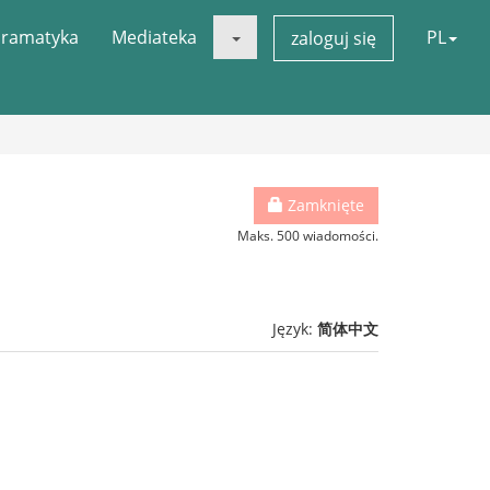
ramatyka
Mediateka
PL
zaloguj się
Zamknięte
Maks. 500 wiadomości.
Język:
简体中文