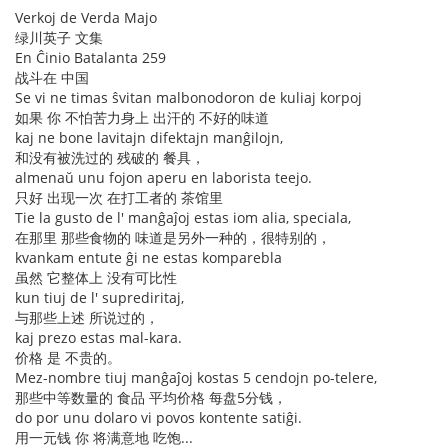
Verkoj de Verda Majo
绿川英子 文集
En Ĉinio Batalanta 259
战斗在 中国
Se vi ne timas ŝvitan malbonodoron de kuliaj korpoj
如果 你 不怕苦力身上 出汗的 不好的味道
kaj ne bone lavitajn difektajn manĝilojn,
和没有被洗过的 残破的 餐具，
almenaŭ unu fojon aperu en laborista teejo.
只好 出现一次 在打工者的 茶馆里
Tie la gusto de l' manĝaĵoj estas iom alia, speciala,
在那里 那些食物的 味道是另外一种的，很特别的，
kvankam entute ĝi ne estas komparebla
虽然 它整体上 没有可比性
kun tiuj de l' suprediritaj,
与那些上述 所说过的，
kaj prezo estas mal-kara.
价格 是 不贵的。
Mez-nombre tiuj manĝaĵoj kostas 5 cendojn po-telere,
那些中等数量的 食品 平均价格 每盘5分钱，
do por unu dolaro vi povos kontente satiĝi.
用一元钱 你 将满意地 吃饱...