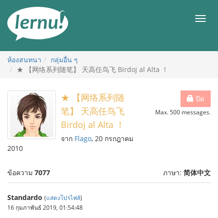
ไป
ยัง
เมนู
สารบัญ
ห้องสนทนา
กลุ่มอื่น ๆ
★ 【网络系列随笔】 天高任鸟飞 Birdoj al Alta ！
★ 【网络系列随
ปิด
笔】 天高任鸟飞
Max. 500 messages.
Birdoj al Alta ！
จาก
Flago
, 20 กรกฎาคม
2010
ข้อความ
7077
ภาษา:
简体中文
Standardo
(
แสดงโปรไฟล์
)
16 กุมภาพันธ์ 2019, 01:54:48