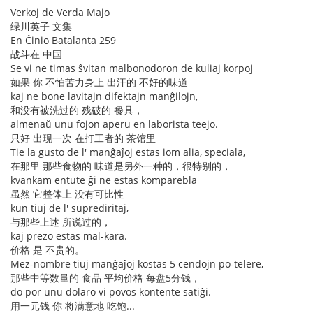
Verkoj de Verda Majo
绿川英子 文集
En Ĉinio Batalanta 259
战斗在 中国
Se vi ne timas ŝvitan malbonodoron de kuliaj korpoj
如果 你 不怕苦力身上 出汗的 不好的味道
kaj ne bone lavitajn difektajn manĝilojn,
和没有被洗过的 残破的 餐具，
almenaŭ unu fojon aperu en laborista teejo.
只好 出现一次 在打工者的 茶馆里
Tie la gusto de l' manĝaĵoj estas iom alia, speciala,
在那里 那些食物的 味道是另外一种的，很特别的，
kvankam entute ĝi ne estas komparebla
虽然 它整体上 没有可比性
kun tiuj de l' suprediritaj,
与那些上述 所说过的，
kaj prezo estas mal-kara.
价格 是 不贵的。
Mez-nombre tiuj manĝaĵoj kostas 5 cendojn po-telere,
那些中等数量的 食品 平均价格 每盘5分钱，
do por unu dolaro vi povos kontente satiĝi.
用一元钱 你 将满意地 吃饱...