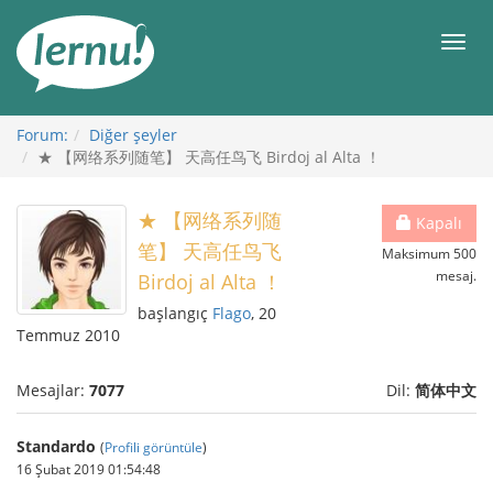
İçerik
Görüntüleme
Men
Forum:
Diğer şeyler
★ 【网络系列随笔】 天高任鸟飞 Birdoj al Alta ！
★ 【网络系列随
Kapalı
笔】 天高任鸟飞
Maksimum 500
mesaj.
Birdoj al Alta ！
başlangıç
Flago
, 20
Temmuz 2010
Mesajlar:
7077
Dil:
简体中文
Standardo
(
Profili görüntüle
)
16 Şubat 2019 01:54:48