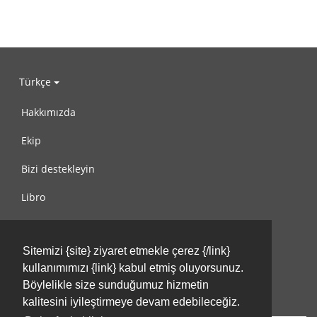
Türkçe
Hakkımızda
Ekip
Bizi destekleyin
Libro
Gizlilik Politikası
Sitemizi {site} ziyaret etmekle çerez {/link}
Kullanım Koşulları
kullanımımızı {link} kabul etmiş oluyorsunuz.
Bize ulaşın
Böylelikle size sunduğumuz hizmetin
kalitesini iyileştirmeye devam edebileceğiz.