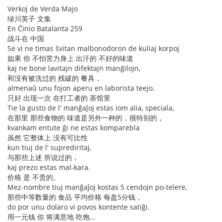
Verkoj de Verda Majo
绿川英子 文集
En Ĉinio Batalanta 259
战斗在 中国
Se vi ne timas ŝvitan malbonodoron de kuliaj korpoj
如果 你 不怕苦力身上 出汗的 不好的味道
kaj ne bone lavitajn difektajn manĝilojn,
和没有被洗过的 残破的 餐具，
almenaŭ unu fojon aperu en laborista teejo.
只好 出现一次 在打工者的 茶馆里
Tie la gusto de l' manĝaĵoj estas iom alia, speciala,
在那里 那些食物的 味道是另外一种的，很特别的，
kvankam entute ĝi ne estas komparebla
虽然 它整体上 没有可比性
kun tiuj de l' suprediritaj,
与那些上述 所说过的，
kaj prezo estas mal-kara.
价格 是 不贵的。
Mez-nombre tiuj manĝaĵoj kostas 5 cendojn po-telere,
那些中等数量的 食品 平均价格 每盘5分钱，
do por unu dolaro vi povos kontente satiĝi.
用一元钱 你 将满意地 吃饱...