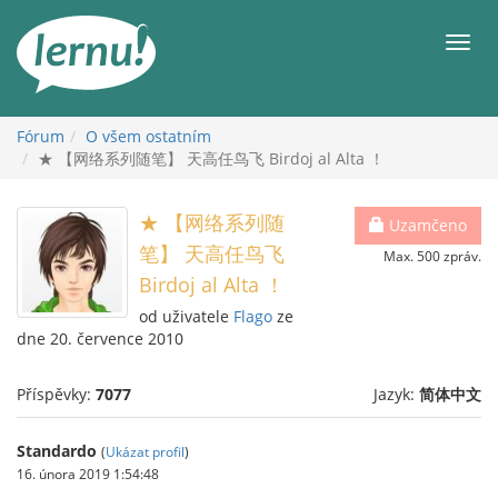
Přejít
k
Men
obsahu
Fórum
O všem ostatním
★ 【网络系列随笔】 天高任鸟飞 Birdoj al Alta ！
★ 【网络系列随
Uzamčeno
笔】 天高任鸟飞
Max. 500 zpráv.
Birdoj al Alta ！
od uživatele
Flago
ze
dne 20. července 2010
Příspěvky:
7077
Jazyk:
简体中文
Standardo
(
Ukázat profil
)
16. února 2019 1:54:48