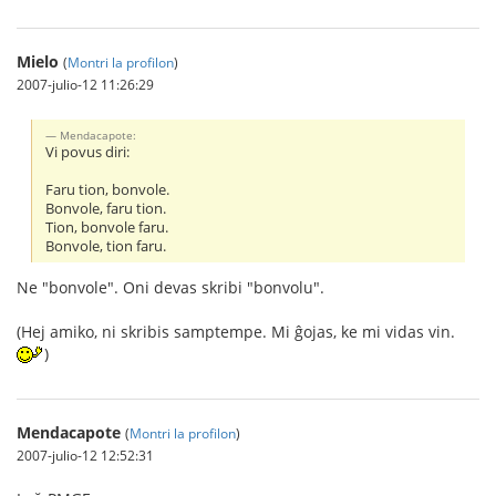
Mielo
(
Montri la profilon
)
2007-julio-12 11:26:29
Mendacapote:
Vi povus diri:
Faru tion, bonvole.
Bonvole, faru tion.
Tion, bonvole faru.
Bonvole, tion faru.
Ne "bonvole". Oni devas skribi "bonvolu".
(Hej amiko, ni skribis samptempe. Mi ĝojas, ke mi vidas vin.
)
Mendacapote
(
Montri la profilon
)
2007-julio-12 12:52:31