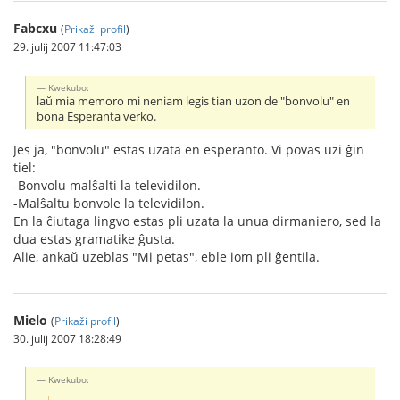
Fabcxu
(
Prikaži profil
)
29. julij 2007 11:47:03
Kwekubo:
laŭ mia memoro mi neniam legis tian uzon de "bonvolu" en
bona Esperanta verko.
Jes ja, "bonvolu" estas uzata en esperanto. Vi povas uzi ĝin
tiel:
-Bonvolu malŝalti la televidilon.
-Malŝaltu bonvole la televidilon.
En la ĉiutaga lingvo estas pli uzata la unua dirmaniero, sed la
dua estas gramatike ĝusta.
Alie, ankaŭ uzeblas "Mi petas", eble iom pli ĝentila.
Mielo
(
Prikaži profil
)
30. julij 2007 18:28:49
Kwekubo: