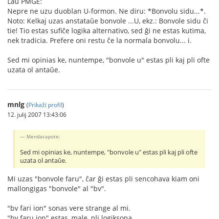
Laŭ PMGE:
Nepre ne uzu duoblan U-formon. Ne diru: *Bonvolu sidu...*.
Noto: Kelkaj uzas anstataŭe bonvole ...U, ekz.: Bonvole sidu ĉi
tie! Tio estas sufiĉe logika alternativo, sed ĝi ne estas kutima,
nek tradicia. Prefere oni restu ĉe la normala bonvolu... i.
Sed mi opinias ke, nuntempe, "bonvole u" estas pli kaj pli ofte
uzata ol antaŭe.
mnlg
(
Prikaži profil
)
12. julij 2007 13:43:06
Mendacapote:
Sed mi opinias ke, nuntempe, "bonvole u" estas pli kaj pli ofte
uzata ol antaŭe.
Mi uzas "bonvole faru", ĉar ĝi estas pli sencohava kiam oni
mallongigas "bonvole" al "bv".
"bv fari ion" sonas vere strange al mi.
"bv faru ion" estas, male, pli logiksona.