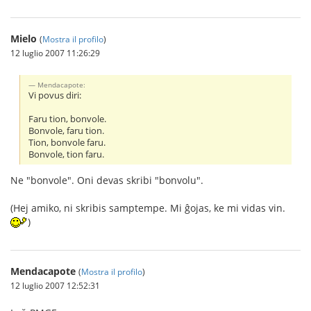
Mielo
(
Mostra il profilo
)
12 luglio 2007 11:26:29
Mendacapote:
Vi povus diri:
Faru tion, bonvole.
Bonvole, faru tion.
Tion, bonvole faru.
Bonvole, tion faru.
Ne "bonvole". Oni devas skribi "bonvolu".
(Hej amiko, ni skribis samptempe. Mi ĝojas, ke mi vidas vin.
)
Mendacapote
(
Mostra il profilo
)
12 luglio 2007 12:52:31