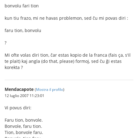
bonvolu fari tion
kun tiu frazo, mi ne havas problemon, sed ĉu mi povas diri :
faru tion, bonvolu
?
Mi ofte volas diri tion, ĉar estas kopio de la franca (fais ça, s'il
te plait) kaj angla (do that, please) formoj, sed ĉu ĝi estas
korekta ?
Mendacapote
(
Mostra il profilo
)
12 luglio 2007 11:23:01
Vi povus diri:
Faru tion, bonvole.
Bonvole, faru tion.
Tion, bonvole faru.