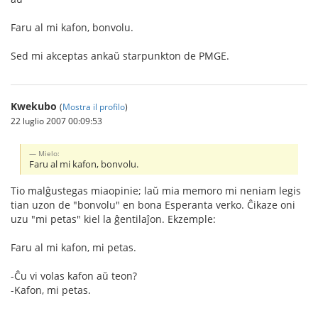
Faru al mi kafon, bonvolu.
Sed mi akceptas ankaŭ starpunkton de PMGE.
Kwekubo
(
Mostra il profilo
)
22 luglio 2007 00:09:53
Mielo:
Faru al mi kafon, bonvolu.
Tio malĝustegas miaopinie; laŭ mia memoro mi neniam legis
tian uzon de "bonvolu" en bona Esperanta verko. Ĉikaze oni
uzu "mi petas" kiel la ĝentilaĵon. Ekzemple:
Faru al mi kafon, mi petas.
-Ĉu vi volas kafon aŭ teon?
-Kafon, mi petas.