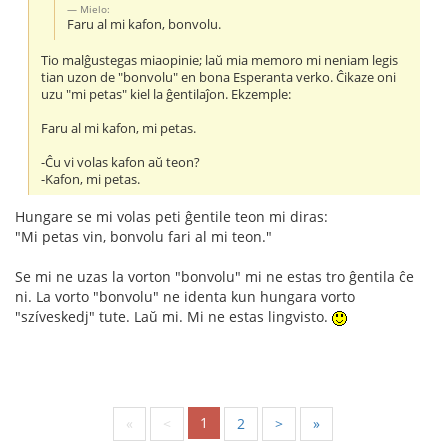
Mielo:
Faru al mi kafon, bonvolu.
Tio malĝustegas miaopinie; laŭ mia memoro mi neniam legis
tian uzon de "bonvolu" en bona Esperanta verko. Ĉikaze oni
uzu "mi petas" kiel la ĝentilaĵon. Ekzemple:
Faru al mi kafon, mi petas.
-Ĉu vi volas kafon aŭ teon?
-Kafon, mi petas.
Hungare se mi volas peti ĝentile teon mi diras:
"Mi petas vin, bonvolu fari al mi teon."
Se mi ne uzas la vorton "bonvolu" mi ne estas tro ĝentila ĉe
ni. La vorto "bonvolu" ne identa kun hungara vorto
"szíveskedj" tute. Laŭ mi. Mi ne estas lingvisto.
1
«
<
2
>
»