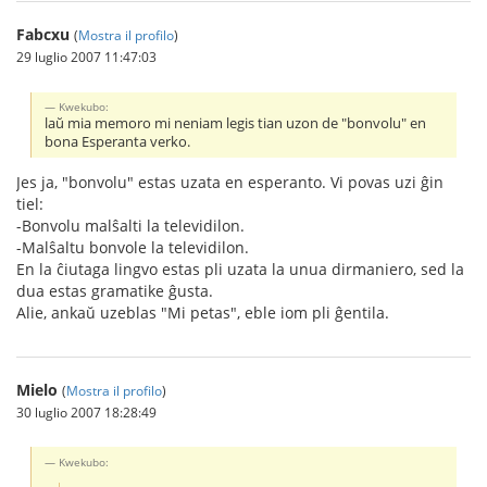
Fabcxu
(
Mostra il profilo
)
29 luglio 2007 11:47:03
Kwekubo:
laŭ mia memoro mi neniam legis tian uzon de "bonvolu" en
bona Esperanta verko.
Jes ja, "bonvolu" estas uzata en esperanto. Vi povas uzi ĝin
tiel:
-Bonvolu malŝalti la televidilon.
-Malŝaltu bonvole la televidilon.
En la ĉiutaga lingvo estas pli uzata la unua dirmaniero, sed la
dua estas gramatike ĝusta.
Alie, ankaŭ uzeblas "Mi petas", eble iom pli ĝentila.
Mielo
(
Mostra il profilo
)
30 luglio 2007 18:28:49
Kwekubo: