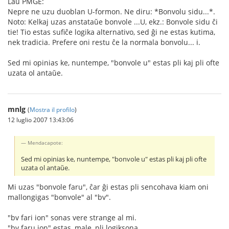
Laŭ PMGE:
Nepre ne uzu duoblan U-formon. Ne diru: *Bonvolu sidu...*.
Noto: Kelkaj uzas anstataŭe bonvole ...U, ekz.: Bonvole sidu ĉi
tie! Tio estas sufiĉe logika alternativo, sed ĝi ne estas kutima,
nek tradicia. Prefere oni restu ĉe la normala bonvolu... i.
Sed mi opinias ke, nuntempe, "bonvole u" estas pli kaj pli ofte
uzata ol antaŭe.
mnlg
(
Mostra il profilo
)
12 luglio 2007 13:43:06
Mendacapote:
Sed mi opinias ke, nuntempe, "bonvole u" estas pli kaj pli ofte
uzata ol antaŭe.
Mi uzas "bonvole faru", ĉar ĝi estas pli sencohava kiam oni
mallongigas "bonvole" al "bv".
"bv fari ion" sonas vere strange al mi.
"bv faru ion" estas, male, pli logiksona.