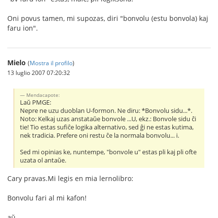
Oni povus tamen, mi supozas, diri "bonvolu (estu bonvola) kaj
faru ion".
Mielo
(
Mostra il profilo
)
13 luglio 2007 07:20:32
Mendacapote:
Laŭ PMGE:
Nepre ne uzu duoblan U-formon. Ne diru: *Bonvolu sidu...*.
Noto: Kelkaj uzas anstataŭe bonvole ...U, ekz.: Bonvole sidu ĉi
tie! Tio estas sufiĉe logika alternativo, sed ĝi ne estas kutima,
nek tradicia. Prefere oni restu ĉe la normala bonvolu... i.
Sed mi opinias ke, nuntempe, "bonvole u" estas pli kaj pli ofte
uzata ol antaŭe.
Cary pravas.Mi legis en mia lernolibro:
Bonvolu fari al mi kafon!
aŭ