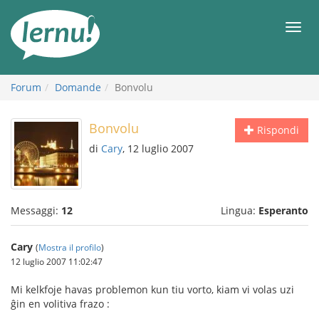
Vai
all’indice
Men
Forum
Domande
Bonvolu
Bonvolu
Rispondi
di
Cary
, 12 luglio 2007
Messaggi:
12
Lingua:
Esperanto
Cary
(
Mostra il profilo
)
12 luglio 2007 11:02:47
Mi kelkfoje havas problemon kun tiu vorto, kiam vi volas uzi
ĝin en volitiva frazo :