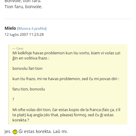
Bonvole, tion faru.
Tion faru, bonvole.
Mielo
(
Mostra il profilo
)
12 luglio 2007 11:23:28
Cary:
Mi kelkfoje havas problemon kun tiu vorto, kiam vi volas uzi
ĝin en volitiva frazo :
bonvolu fari tion
kun tiu frazo, mi ne havas problemon, sed ĉu mi povas diri :
faru tion, bonvolu
?
Mi ofte volas diri tion, ĉar estas kopio de la franca (fais ça, s'il
te plait) kaj angla (do that, please) formoj, sed ĉu ĝi estas
korekta ?
Jes.
Ĝi estas korekta. Laŭ mi.