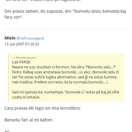
Oni povus tamen, mi supozas, diri "bonvolu (estu bonvola) kaj
faru ion".
Mielo
(
Profil anzeigen
)
13. Juli 2007 07:20:32
Mendacapote:
Laŭ PMGE:
Nepre ne uzu duoblan U-formon. Ne diru: *Bonvolu sidu...*.
Noto: Kelkaj uzas anstataŭe bonvole ...U, ekz.: Bonvole sidu ĉi
tie! Tio estas sufiĉe logika alternativo, sed ĝi ne estas kutima,
nek tradicia. Prefere oni restu ĉe la normala bonvolu... i.
Sed mi opinias ke, nuntempe, "bonvole u" estas pli kaj pli ofte
uzata ol antaŭe.
Cary pravas.Mi legis en mia lernolibro:
Bonvolu fari al mi kafon!
aŭ