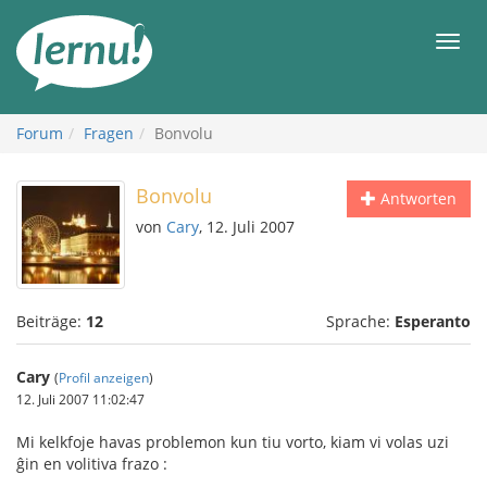
Zum
Inhalt
Men
Forum
Fragen
Bonvolu
Bonvolu
Antworten
von
Cary
, 12. Juli 2007
Beiträge:
12
Sprache:
Esperanto
Cary
(
Profil anzeigen
)
12. Juli 2007 11:02:47
Mi kelkfoje havas problemon kun tiu vorto, kiam vi volas uzi
ĝin en volitiva frazo :