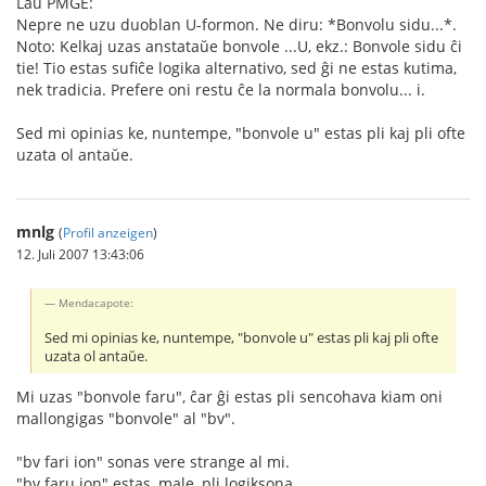
Laŭ PMGE:
Nepre ne uzu duoblan U-formon. Ne diru: *Bonvolu sidu...*.
Noto: Kelkaj uzas anstataŭe bonvole ...U, ekz.: Bonvole sidu ĉi
tie! Tio estas sufiĉe logika alternativo, sed ĝi ne estas kutima,
nek tradicia. Prefere oni restu ĉe la normala bonvolu... i.
Sed mi opinias ke, nuntempe, "bonvole u" estas pli kaj pli ofte
uzata ol antaŭe.
mnlg
(
Profil anzeigen
)
12. Juli 2007 13:43:06
Mendacapote:
Sed mi opinias ke, nuntempe, "bonvole u" estas pli kaj pli ofte
uzata ol antaŭe.
Mi uzas "bonvole faru", ĉar ĝi estas pli sencohava kiam oni
mallongigas "bonvole" al "bv".
"bv fari ion" sonas vere strange al mi.
"bv faru ion" estas, male, pli logiksona.