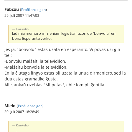
Fabcxu
(
Profil anzeigen
)
29. Juli 2007 11:47:03
Kwekubo:
laŭ mia memoro mi neniam legis tian uzon de "bonvolu" en
bona Esperanta verko.
Jes ja, "bonvolu" estas uzata en esperanto. Vi povas uzi ĝin
tiel:
-Bonvolu malŝalti la televidilon.
-Malŝaltu bonvole la televidilon.
En la ĉiutaga lingvo estas pli uzata la unua dirmaniero, sed la
dua estas gramatike ĝusta.
Alie, ankaŭ uzeblas "Mi petas", eble iom pli ĝentila.
Mielo
(
Profil anzeigen
)
30. Juli 2007 18:28:49
Kwekubo: