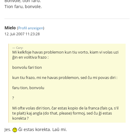
Bonvole, tion faru.
Tion faru, bonvole.
Mielo
(
Profil anzeigen
)
12. Juli 2007 11:23:28
Cary:
Mi kelkfoje havas problemon kun tiu vorto, kiam vi volas uzi
ĝin en volitiva frazo :
bonvolu fari tion
kun tiu frazo, mi ne havas problemon, sed ĉu mi povas diri :
faru tion, bonvolu
?
Mi ofte volas diri tion, ĉar estas kopio de la franca (fais ça, s'il
te plait) kaj angla (do that, please) formoj, sed ĉu ĝi estas
korekta ?
Jes.
Ĝi estas korekta. Laŭ mi.