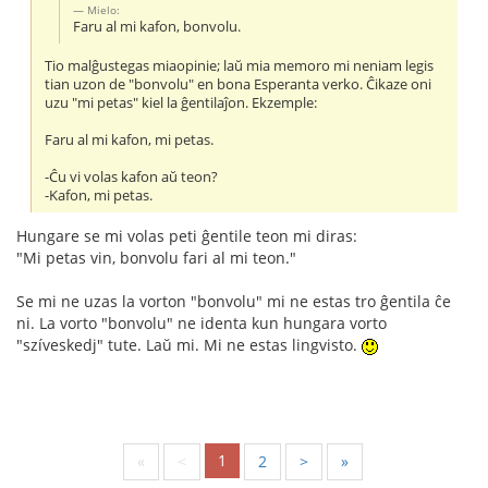
Mielo:
Faru al mi kafon, bonvolu.
Tio malĝustegas miaopinie; laŭ mia memoro mi neniam legis
tian uzon de "bonvolu" en bona Esperanta verko. Ĉikaze oni
uzu "mi petas" kiel la ĝentilaĵon. Ekzemple:
Faru al mi kafon, mi petas.
-Ĉu vi volas kafon aŭ teon?
-Kafon, mi petas.
Hungare se mi volas peti ĝentile teon mi diras:
"Mi petas vin, bonvolu fari al mi teon."
Se mi ne uzas la vorton "bonvolu" mi ne estas tro ĝentila ĉe
ni. La vorto "bonvolu" ne identa kun hungara vorto
"szíveskedj" tute. Laŭ mi. Mi ne estas lingvisto.
1
«
<
2
>
»