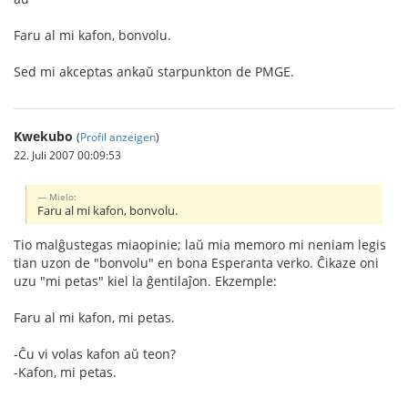
Faru al mi kafon, bonvolu.
Sed mi akceptas ankaŭ starpunkton de PMGE.
Kwekubo
(
Profil anzeigen
)
22. Juli 2007 00:09:53
Mielo:
Faru al mi kafon, bonvolu.
Tio malĝustegas miaopinie; laŭ mia memoro mi neniam legis
tian uzon de "bonvolu" en bona Esperanta verko. Ĉikaze oni
uzu "mi petas" kiel la ĝentilaĵon. Ekzemple:
Faru al mi kafon, mi petas.
-Ĉu vi volas kafon aŭ teon?
-Kafon, mi petas.