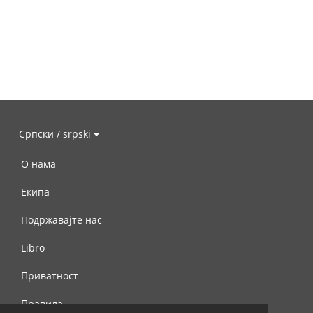
Српски / srpski
О нама
Екипа
Подржавајте нас
Libro
Приватност
Правила