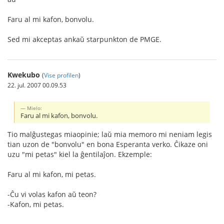
Faru al mi kafon, bonvolu.
Sed mi akceptas ankaŭ starpunkton de PMGE.
Kwekubo
(
Vise profilen
)
22. jul. 2007 00.09.53
Mielo:
Faru al mi kafon, bonvolu.
Tio malĝustegas miaopinie; laŭ mia memoro mi neniam legis
tian uzon de "bonvolu" en bona Esperanta verko. Ĉikaze oni
uzu "mi petas" kiel la ĝentilaĵon. Ekzemple:
Faru al mi kafon, mi petas.
-Ĉu vi volas kafon aŭ teon?
-Kafon, mi petas.