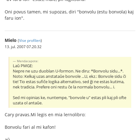
Oni povus tamen, mi supozas, diri "bonvolu (estu bonvola) kaj
faru ion".
Mielo
(
Vise profilen
)
13. jul. 2007 07.20.32
Mendacapote:
Laŭ PMGE:
Nepre ne uzu duoblan U-formon. Ne diru: *Bonvolu sidu...*.
Noto: Kelkaj uzas anstataŭe bonvole ...U, ekz.: Bonvole sidu ĉi
tie! Tio estas sufiĉe logika alternativo, sed ĝi ne estas kutima,
nek tradicia. Prefere oni restu ĉe la normala bonvolu... i.
Sed mi opinias ke, nuntempe, "bonvole u" estas pli kaj pli ofte
uzata ol antaŭe.
Cary pravas.Mi legis en mia lernolibro:
Bonvolu fari al mi kafon!
aŭ