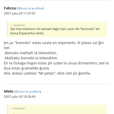
Fabcxu
(
Montri la profilon
)
2007-julio-29 11:47:03
Kwekubo:
laŭ mia memoro mi neniam legis tian uzon de "bonvolu" en
bona Esperanta verko.
Jes ja, "bonvolu" estas uzata en esperanto. Vi povas uzi ĝin
tiel:
-Bonvolu malŝalti la televidilon.
-Malŝaltu bonvole la televidilon.
En la ĉiutaga lingvo estas pli uzata la unua dirmaniero, sed la
dua estas gramatike ĝusta.
Alie, ankaŭ uzeblas "Mi petas", eble iom pli ĝentila.
Mielo
(
Montri la profilon
)
2007-julio-30 18:28:49
Kwekubo: