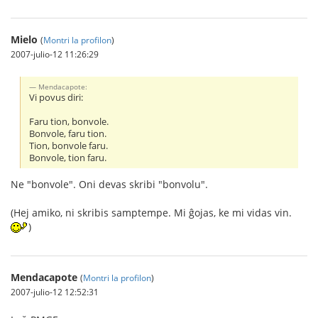
Mielo
(
Montri la profilon
)
2007-julio-12 11:26:29
Mendacapote:
Vi povus diri:
Faru tion, bonvole.
Bonvole, faru tion.
Tion, bonvole faru.
Bonvole, tion faru.
Ne "bonvole". Oni devas skribi "bonvolu".
(Hej amiko, ni skribis samptempe. Mi ĝojas, ke mi vidas vin.
)
Mendacapote
(
Montri la profilon
)
2007-julio-12 12:52:31