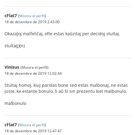
cFlat7
(
Mostra el perfil
)
18 de desembre de 2019 2.43.00
Okazaĵoj malfeliĉaj, ofte estas kaŭzitaj per decidoj stultaj.
stulta(j)(n)
Vinisus
(Mostra el perfil)
18 de desembre de 2019 12.02.44
Stultaj homoj, kiuj parolas bone sed estas malbonaj, ne estas
juste, ke estante bonulo, li aŭ ŝi sin prezentu kiel malbonulo.
malbonulo
cFlat7
(
Mostra el perfil
)
18 de desembre de 2019 12.47.47