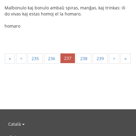
Malbonulo kaj bonulo ambaŭ spiras, manĝas, kaj trinkas: ili
do vivas kaj estas homoj el la homaro.
homaro
237
«
<
235
236
238
239
>
»
Català