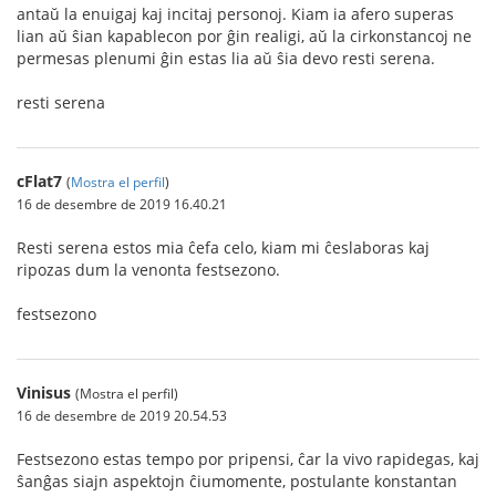
antaŭ la enuigaj kaj incitaj personoj. Kiam ia afero superas
lian aŭ ŝian kapablecon por ĝin realigi, aŭ la cirkonstancoj ne
permesas plenumi ĝin estas lia aŭ ŝia devo resti serena.
resti serena
cFlat7
(
Mostra el perfil
)
16 de desembre de 2019 16.40.21
Resti serena estos mia ĉefa celo, kiam mi ĉeslaboras kaj
ripozas dum la venonta festsezono.
festsezono
Vinisus
(Mostra el perfil)
16 de desembre de 2019 20.54.53
Festsezono estas tempo por pripensi, ĉar la vivo rapidegas, kaj
ŝanĝas siajn aspektojn ĉiumomente, postulante konstantan