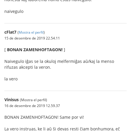
naivegulo
cFlat7
(
Mostra el perfil
)
15 de desembre de 2019 22.54.11
[
BONAN ZAMENHOFTAGON!
]
Naivegulo iĝas se la okuloj melfermiĝas aŭ/kaj la menso
rifuzas akcepti la veron.
la vero
Vinisus
(Mostra el perfil)
16 de desembre de 2019 12.59.37
BONAN ZAMENHOFTAGON! Same por vi!
La vero instruas, ke li aŭ ŝi devas resti ĉiam bonhumora, eĉ