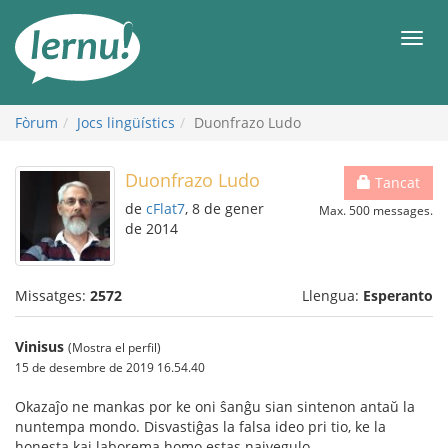
Al
contingut
Men
Fòrum
Jocs lingüístics
Duonfrazo Ludo
Duonfrazo Ludo
Tancat
de
cFlat7
, 8 de gener
Max. 500 messages.
de 2014
Missatges:
2572
Llengua:
Esperanto
Vinisus
(Mostra el perfil)
15 de desembre de 2019 16.54.40
Okazaĵo ne mankas por ke oni ŝanĝu sian sintenon antaŭ la
nuntempa mondo. Disvastiĝas la falsa ideo pri tio, ke la
honesta kaj laborema homo estas naivegulo.