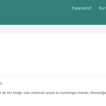
Esperanto?
Kur
40
ke oni ŝanĝu sian sintenon antaŭ la nuntempa mondo. Disvastiĝas l