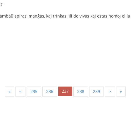
47
mbaŭ spiras, manĝas, kaj trinkas: ili do vivas kaj estas homoj el l
237
«
<
235
236
238
239
>
»