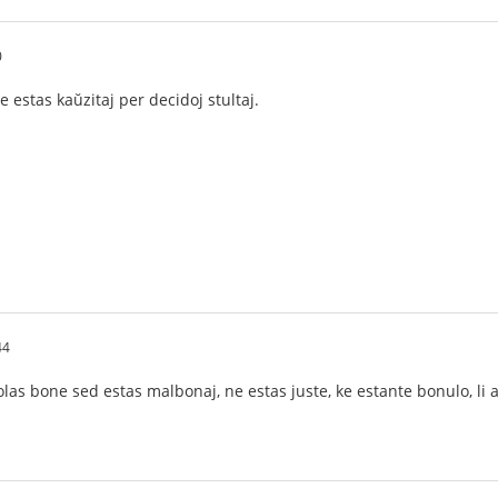
0
te estas kaŭzitaj per decidoj stultaj.
44
olas bone sed estas malbonaj, ne estas juste, ke estante bonulo, li 