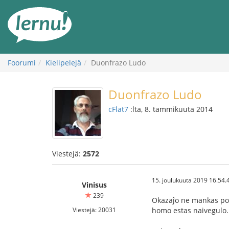
Tästä
sisältöön
Foorumi
Kielipelejä
Duonfrazo Ludo
Duonfrazo Ludo
cFlat7
:lta, 8. tammikuuta 2014
Viestejä:
2572
15. joulukuuta 2019 16.54.
Vinisus
239
Okazaĵo ne mankas por 
Viestejä: 20031
homo estas naivegulo.