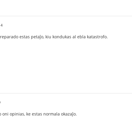
14
eparado estas petaĵo, kiu kondukas al ebla katastrofo.
9
o oni opinias, ke estas normala okazaĵo.