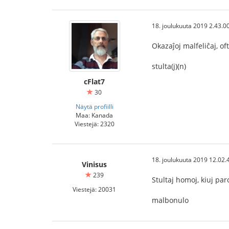
18. joulukuuta 2019 2.43.0
Okazaĵoj malfeliĉaj, of
stulta(j)(n)
cFlat7
30
Näytä profiilli
Maa: Kanada
Viestejä: 2320
18. joulukuuta 2019 12.02.
Vinisus
239
Stultaj homoj, kiuj par
Viestejä: 20031
malbonulo