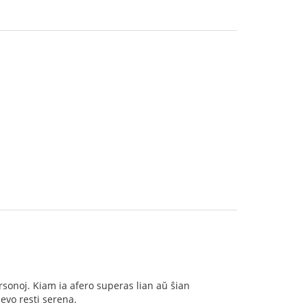
ersonoj. Kiam ia afero superas lian aŭ ŝian
evo resti serena.