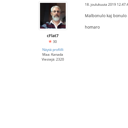
18. joulukuuta 2019 12.47.
Malbonulo kaj bonulo a
homaro
cFlat7
30
Näytä profiilli
Maa: Kanada
Viestejä: 2320