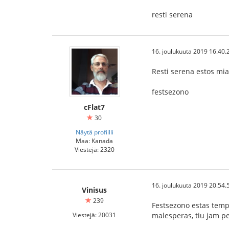
resti serena
16. joulukuuta 2019 16.40.
Resti serena estos mia
festsezono
cFlat7
30
Näytä profiilli
Maa: Kanada
Viestejä: 2320
16. joulukuuta 2019 20.54.
Vinisus
239
Festsezono estas tempo
Viestejä: 20031
malesperas, tiu jam per