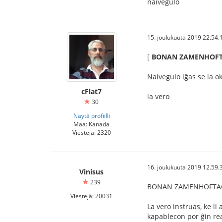
naivegulo
15. joulukuuta 2019 22.54.
[
BONAN ZAMENHOFT
Naivegulo iĝas se la o
cFlat7
la vero
30
Näytä profiilli
Maa: Kanada
Viestejä: 2320
16. joulukuuta 2019 12.59.
Vinisus
239
BONAN ZAMENHOFTAGO
Viestejä: 20031
La vero instruas, ke li
kapablecon por ĝin rea