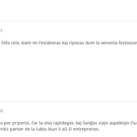
21
 ĉefa celo, kiam mi ĉeslaboras kaj ripozas dum la venonta festsezo
53
 por pripensi, ĉar la vivo rapidegas, kaj ŝanĝas siajn aspektojn 
dis parton de la lukto, kiun li aŭ ŝi entreprenos.