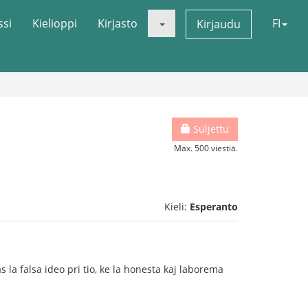
ssi
Kielioppi
Kirjasto
FI
Kirjaudu
Suljettu
Max. 500 viestiä.
Kieli:
Esperanto
a falsa ideo pri tio, ke la honesta kaj laborema