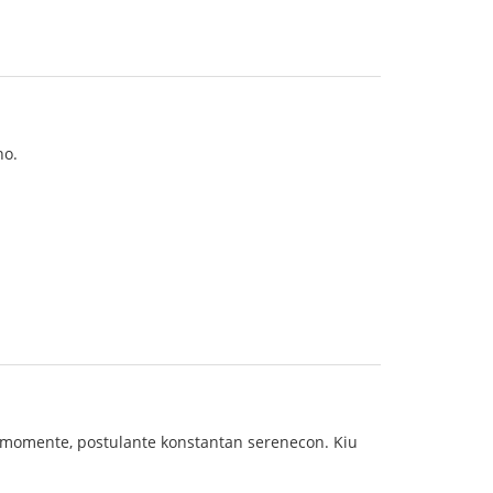
no.
ĉiumomente, postulante konstantan serenecon. Kiu