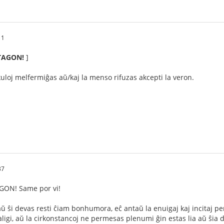
11
AGON!
]
kuloj melfermiĝas aŭ/kaj la menso rifuzas akcepti la veron.
37
N! Same por vi!
 aŭ ŝi devas resti ĉiam bonhumora, eĉ antaŭ la enuigaj kaj incitaj p
ligi, aŭ la cirkonstancoj ne permesas plenumi ĝin estas lia aŭ ŝia d