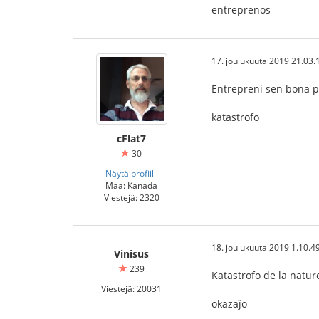
entreprenos
17. joulukuuta 2019 21.03.
Entrepreni sen bona pr
katastrofo
cFlat7
30
Näytä profiilli
Maa: Kanada
Viestejä: 2320
18. joulukuuta 2019 1.10.4
Vinisus
239
Katastrofo de la natur
Viestejä: 20031
okazaĵo