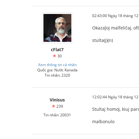
02:43:00 Ngày 18 tháng 1
Okazaĵoj malfeliĉaj, of
stulta(j)(n)
cFlat7
30
Xem thông tin cá nhân
Quốc gia: Nước Kanada
Tin nhắn: 2320
12:02:44 Ngày 18 tháng 1
Vinisus
239
Stultaj homoj, kiuj par
Tin nhắn: 20031
malbonulo