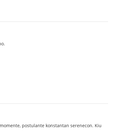
no.
ĉiumomente, postulante konstantan serenecon. Kiu