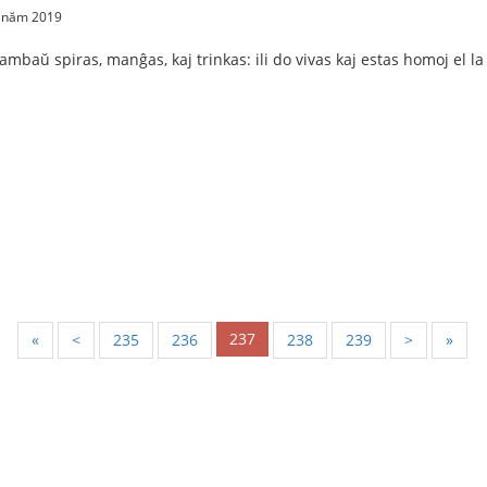
2 năm 2019
mbaŭ spiras, manĝas, kaj trinkas: ili do vivas kaj estas homoj el l
237
«
<
235
236
238
239
>
»