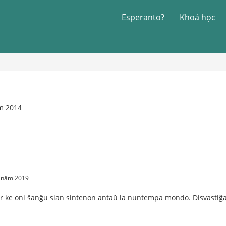
Esperanto?
Khoá học
ăm 2014
2 năm 2019
ke oni ŝanĝu sian sintenon antaŭ la nuntempa mondo. Disvastiĝas l