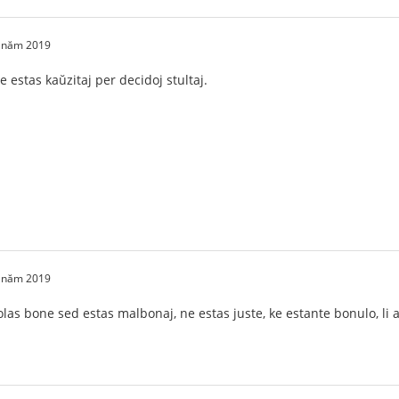
2 năm 2019
te estas kaŭzitaj per decidoj stultaj.
2 năm 2019
olas bone sed estas malbonaj, ne estas juste, ke estante bonulo, li 