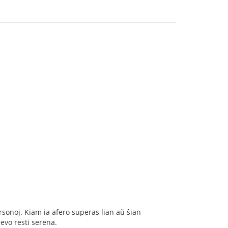
ersonoj. Kiam ia afero superas lian aŭ ŝian
evo resti serena.