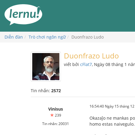
Đi
đến
phần
nội
dung
Diễn đàn
Trò chơi ngôn ngữ
Duonfrazo Ludo
Duonfrazo Ludo
viết bởi
cFlat7
, Ngày 08 tháng 1 n
Tin nhắn:
2572
16:54:40 Ngày 15 tháng 1
Vinisus
239
Okazaĵo ne mankas por 
Tin nhắn: 20031
homo estas naivegulo.