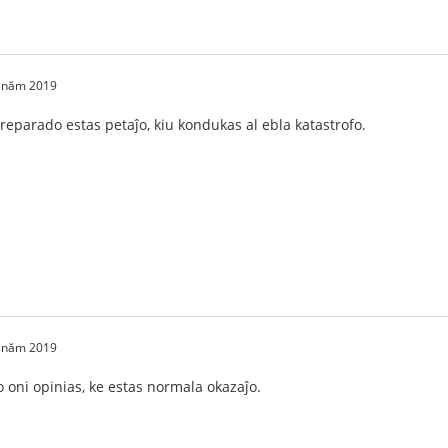
2 năm 2019
eparado estas petaĵo, kiu kondukas al ebla katastrofo.
2 năm 2019
o oni opinias, ke estas normala okazaĵo.