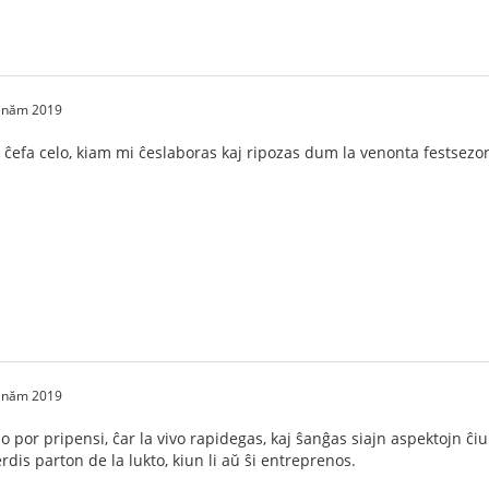
2 năm 2019
 ĉefa celo, kiam mi ĉeslaboras kaj ripozas dum la venonta festsezo
2 năm 2019
 por pripensi, ĉar la vivo rapidegas, kaj ŝanĝas siajn aspektojn 
dis parton de la lukto, kiun li aŭ ŝi entreprenos.