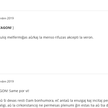
2 năm 2019
AGON!
]
kuloj melfermiĝas aŭ/kaj la menso rifuzas akcepti la veron.
2 năm 2019
N! Same por vi!
 aŭ ŝi devas resti ĉiam bonhumora, eĉ antaŭ la enuigaj kaj incitaj p
ligi, aŭ la cirkonstancoj ne permesas plenumi ĝin estas lia aŭ ŝia d