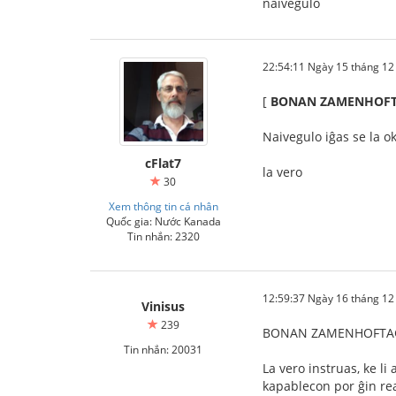
naivegulo
22:54:11 Ngày 15 tháng 1
[
BONAN ZAMENHOFT
Naivegulo iĝas se la o
cFlat7
la vero
30
Xem thông tin cá nhân
Quốc gia: Nước Kanada
Tin nhắn: 2320
12:59:37 Ngày 16 tháng 1
Vinisus
239
BONAN ZAMENHOFTAGO
Tin nhắn: 20031
La vero instruas, ke li
kapablecon por ĝin rea