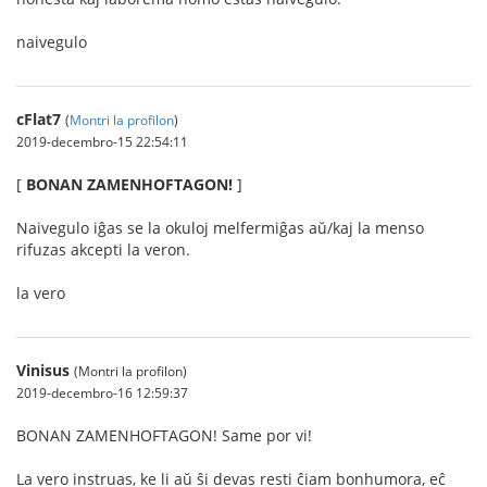
naivegulo
cFlat7
(
Montri la profilon
)
2019-decembro-15 22:54:11
[
BONAN ZAMENHOFTAGON!
]
Naivegulo iĝas se la okuloj melfermiĝas aŭ/kaj la menso
rifuzas akcepti la veron.
la vero
Vinisus
(Montri la profilon)
2019-decembro-16 12:59:37
BONAN ZAMENHOFTAGON! Same por vi!
La vero instruas, ke li aŭ ŝi devas resti ĉiam bonhumora, eĉ