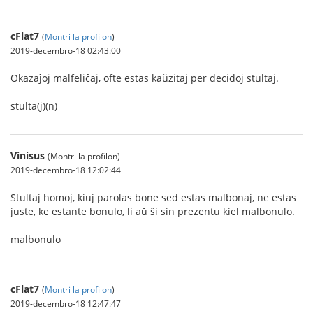
cFlat7
(
Montri la profilon
)
2019-decembro-18 02:43:00
Okazaĵoj malfeliĉaj, ofte estas kaŭzitaj per decidoj stultaj.
stulta(j)(n)
Vinisus
(Montri la profilon)
2019-decembro-18 12:02:44
Stultaj homoj, kiuj parolas bone sed estas malbonaj, ne estas
juste, ke estante bonulo, li aŭ ŝi sin prezentu kiel malbonulo.
malbonulo
cFlat7
(
Montri la profilon
)
2019-decembro-18 12:47:47