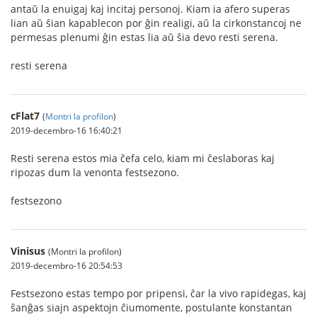
antaŭ la enuigaj kaj incitaj personoj. Kiam ia afero superas
lian aŭ ŝian kapablecon por ĝin realigi, aŭ la cirkonstancoj ne
permesas plenumi ĝin estas lia aŭ ŝia devo resti serena.
resti serena
cFlat7
(
Montri la profilon
)
2019-decembro-16 16:40:21
Resti serena estos mia ĉefa celo, kiam mi ĉeslaboras kaj
ripozas dum la venonta festsezono.
festsezono
Vinisus
(Montri la profilon)
2019-decembro-16 20:54:53
Festsezono estas tempo por pripensi, ĉar la vivo rapidegas, kaj
ŝanĝas siajn aspektojn ĉiumomente, postulante konstantan