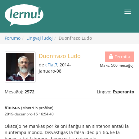
Al
la
Men
enhavo
Forumo
Lingvaj ludoj
Duonfrazo Ludo
Duonfrazo Ludo
Fermita
de
cFlat7
, 2014-
Maks. 500 mesaĝoj.
januaro-08
Mesaĝoj:
2572
Lingvo:
Esperanto
Vinisus
(Montri la profilon)
2019-decembro-15 16:54:40
Okazaĵo ne mankas por ke oni ŝanĝu sian sintenon antaŭ la
nuntempa mondo. Disvastiĝas la falsa ideo pri tio, ke la
honesta kaj laborema homo estas naivegulo.