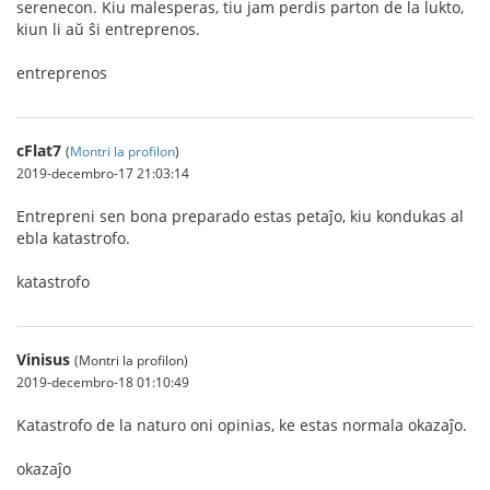
serenecon. Kiu malesperas, tiu jam perdis parton de la lukto,
kiun li aŭ ŝi entreprenos.
entreprenos
cFlat7
(
Montri la profilon
)
2019-decembro-17 21:03:14
Entrepreni sen bona preparado estas petaĵo, kiu kondukas al
ebla katastrofo.
katastrofo
Vinisus
(Montri la profilon)
2019-decembro-18 01:10:49
Katastrofo de la naturo oni opinias, ke estas normala okazaĵo.
okazaĵo