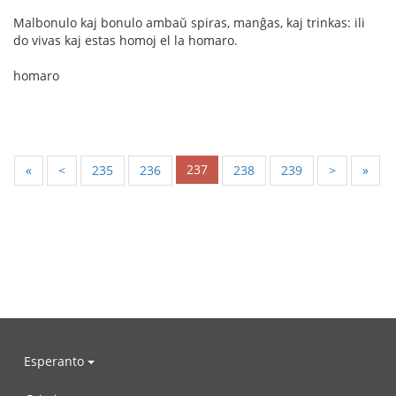
Malbonulo kaj bonulo ambaŭ spiras, manĝas, kaj trinkas: ili
do vivas kaj estas homoj el la homaro.
homaro
237
«
<
235
236
238
239
>
»
Esperanto