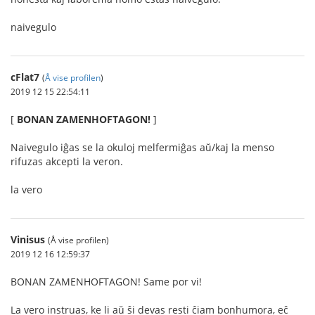
naivegulo
cFlat7
(
Å vise profilen
)
2019 12 15 22:54:11
[
BONAN ZAMENHOFTAGON!
]
Naivegulo iĝas se la okuloj melfermiĝas aŭ/kaj la menso
rifuzas akcepti la veron.
la vero
Vinisus
(Å vise profilen)
2019 12 16 12:59:37
BONAN ZAMENHOFTAGON! Same por vi!
La vero instruas, ke li aŭ ŝi devas resti ĉiam bonhumora, eĉ