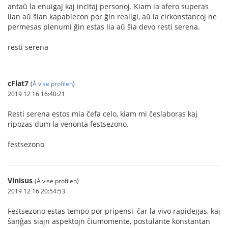
antaŭ la enuigaj kaj incitaj personoj. Kiam ia afero superas
lian aŭ ŝian kapablecon por ĝin realigi, aŭ la cirkonstancoj ne
permesas plenumi ĝin estas lia aŭ ŝia devo resti serena.
resti serena
cFlat7
(
Å vise profilen
)
2019 12 16 16:40:21
Resti serena estos mia ĉefa celo, kiam mi ĉeslaboras kaj
ripozas dum la venonta festsezono.
festsezono
Vinisus
(Å vise profilen)
2019 12 16 20:54:53
Festsezono estas tempo por pripensi, ĉar la vivo rapidegas, kaj
ŝanĝas siajn aspektojn ĉiumomente, postulante konstantan