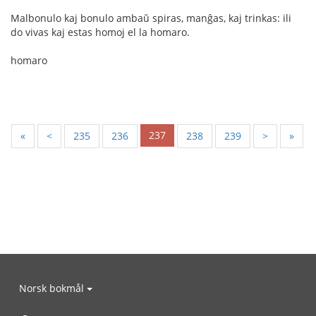
Malbonulo kaj bonulo ambaŭ spiras, manĝas, kaj trinkas: ili
do vivas kaj estas homoj el la homaro.
homaro
237
«
<
235
236
238
239
>
»
Norsk bokmål