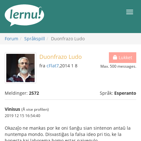
Til
innholdet
Meny
Forum
Språkspill
Duonfrazo Ludo
Duonfrazo Ludo
Lukket
fra
cFlat7
,2014 1 8
Max. 500 messages.
Meldinger:
2572
Språk:
Esperanto
Vinisus
(Å vise profilen)
2019 12 15 16:54:40
Okazaĵo ne mankas por ke oni ŝanĝu sian sintenon antaŭ la
nuntempa mondo. Disvastiĝas la falsa ideo pri tio, ke la
honesta kaj laborema homo estas naivegulo.