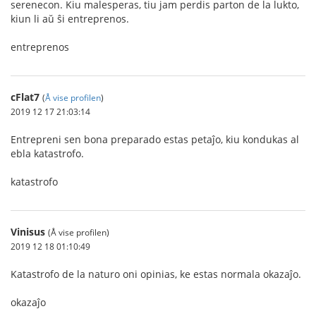
serenecon. Kiu malesperas, tiu jam perdis parton de la lukto,
kiun li aŭ ŝi entreprenos.
entreprenos
cFlat7
(
Å vise profilen
)
2019 12 17 21:03:14
Entrepreni sen bona preparado estas petaĵo, kiu kondukas al
ebla katastrofo.
katastrofo
Vinisus
(Å vise profilen)
2019 12 18 01:10:49
Katastrofo de la naturo oni opinias, ke estas normala okazaĵo.
okazaĵo