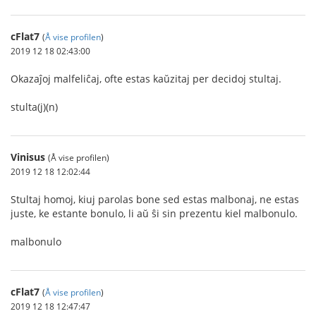
cFlat7
(
Å vise profilen
)
2019 12 18 02:43:00
Okazaĵoj malfeliĉaj, ofte estas kaŭzitaj per decidoj stultaj.
stulta(j)(n)
Vinisus
(Å vise profilen)
2019 12 18 12:02:44
Stultaj homoj, kiuj parolas bone sed estas malbonaj, ne estas
juste, ke estante bonulo, li aŭ ŝi sin prezentu kiel malbonulo.
malbonulo
cFlat7
(
Å vise profilen
)
2019 12 18 12:47:47