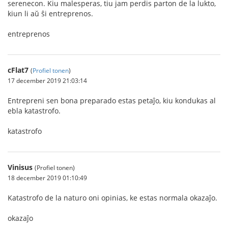
serenecon. Kiu malesperas, tiu jam perdis parton de la lukto,
kiun li aŭ ŝi entreprenos.
entreprenos
cFlat7
(
Profiel tonen
)
17 december 2019 21:03:14
Entrepreni sen bona preparado estas petaĵo, kiu kondukas al
ebla katastrofo.
katastrofo
Vinisus
(Profiel tonen)
18 december 2019 01:10:49
Katastrofo de la naturo oni opinias, ke estas normala okazaĵo.
okazaĵo