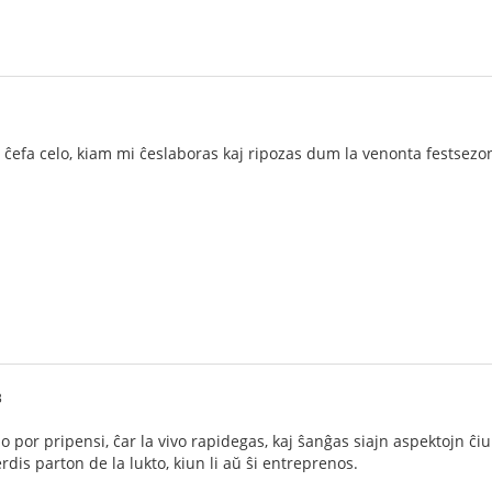
1
 ĉefa celo, kiam mi ĉeslaboras kaj ripozas dum la venonta festsezo
3
 por pripensi, ĉar la vivo rapidegas, kaj ŝanĝas siajn aspektojn 
dis parton de la lukto, kiun li aŭ ŝi entreprenos.