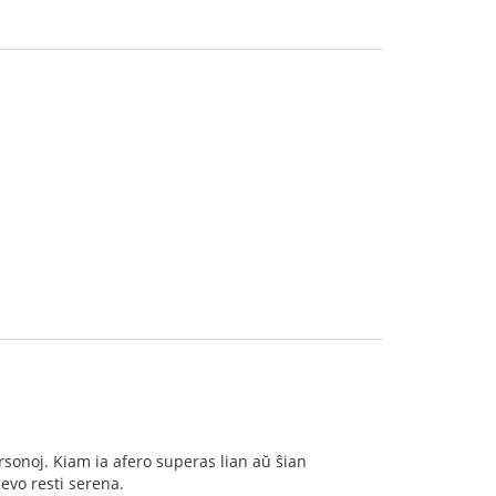
ersonoj. Kiam ia afero superas lian aŭ ŝian
evo resti serena.