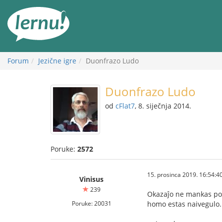
Sadržaj
Forum
Jezične igre
Duonfrazo Ludo
Duonfrazo Ludo
od
cFlat7
, 8. siječnja 2014.
Poruke:
2572
15. prosinca 2019. 16:54:4
Vinisus
239
Okazaĵo ne mankas por 
Poruke: 20031
homo estas naivegulo.