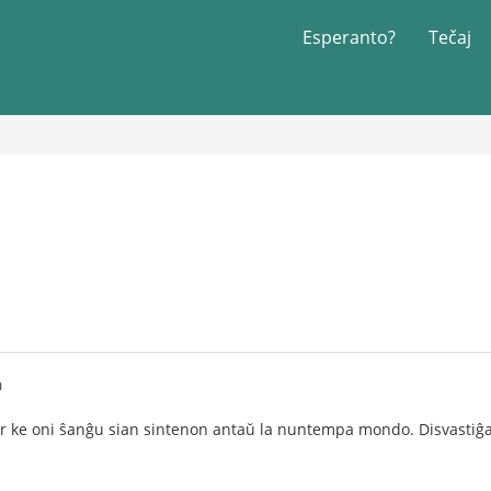
Esperanto?
Tečaj
0
ke oni ŝanĝu sian sintenon antaŭ la nuntempa mondo. Disvastiĝas l