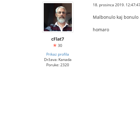
18. prosinca 2019. 12:47:4
Malbonulo kaj bonulo a
homaro
cFlat7
30
Prikaz profila
Država: Kanada
Poruke: 2320