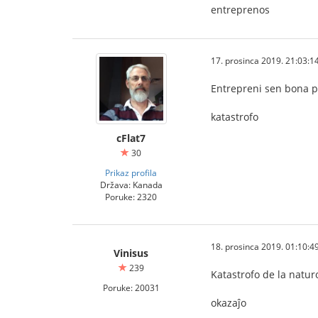
entreprenos
17. prosinca 2019. 21:03:1
Entrepreni sen bona pr
katastrofo
cFlat7
30
Prikaz profila
Država: Kanada
Poruke: 2320
18. prosinca 2019. 01:10:4
Vinisus
239
Katastrofo de la natur
Poruke: 20031
okazaĵo