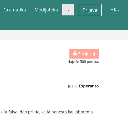
Gramatika
Medijateka
HR
Prijava
Zaključaj
Najviše 500 poruka.
Jezik:
Esperanto
a falsa ideo pri tio, ke la honesta kaj laborema