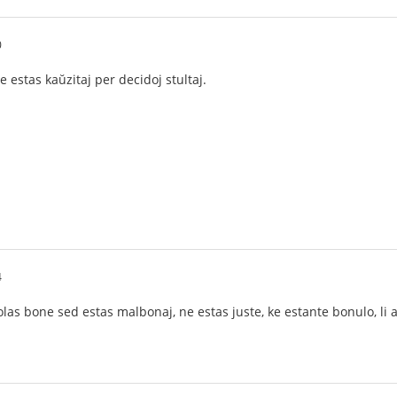
0
te estas kaŭzitaj per decidoj stultaj.
4
olas bone sed estas malbonaj, ne estas juste, ke estante bonulo, li 