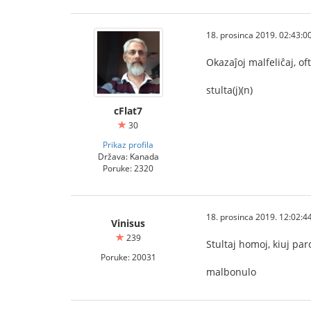
18. prosinca 2019. 02:43:0
Okazaĵoj malfeliĉaj, of
stulta(j)(n)
cFlat7
30
Prikaz profila
Država: Kanada
Poruke: 2320
18. prosinca 2019. 12:02:4
Vinisus
239
Stultaj homoj, kiuj par
Poruke: 20031
malbonulo