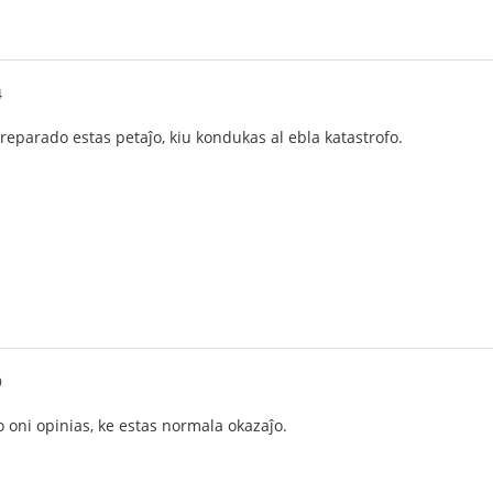
4
eparado estas petaĵo, kiu kondukas al ebla katastrofo.
9
o oni opinias, ke estas normala okazaĵo.