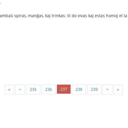
7
mbaŭ spiras, manĝas, kaj trinkas: ili do vivas kaj estas homoj el l
237
«
<
235
236
238
239
>
»