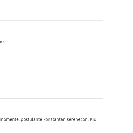
no.
ĉiumomente, postulante konstantan serenecon. Kiu