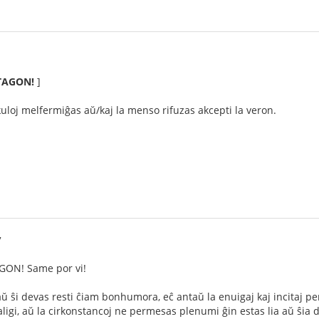
1
AGON!
]
kuloj melfermiĝas aŭ/kaj la menso rifuzas akcepti la veron.
7
N! Same por vi!
 aŭ ŝi devas resti ĉiam bonhumora, eĉ antaŭ la enuigaj kaj incitaj p
ligi, aŭ la cirkonstancoj ne permesas plenumi ĝin estas lia aŭ ŝia d