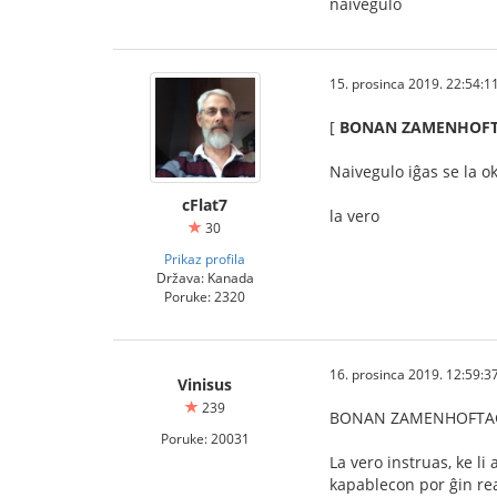
naivegulo
15. prosinca 2019. 22:54:1
[
BONAN ZAMENHOFT
Naivegulo iĝas se la o
cFlat7
la vero
30
Prikaz profila
Država: Kanada
Poruke: 2320
16. prosinca 2019. 12:59:3
Vinisus
239
BONAN ZAMENHOFTAGO
Poruke: 20031
La vero instruas, ke li
kapablecon por ĝin rea