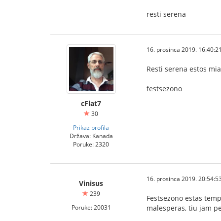
resti serena
16. prosinca 2019. 16:40:2
Resti serena estos mia
festsezono
cFlat7
30
Prikaz profila
Država: Kanada
Poruke: 2320
16. prosinca 2019. 20:54:5
Vinisus
239
Festsezono estas tempo
Poruke: 20031
malesperas, tiu jam per