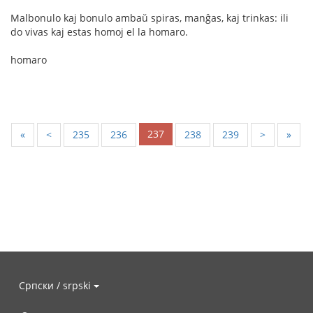
Malbonulo kaj bonulo ambaŭ spiras, manĝas, kaj trinkas: ili
do vivas kaj estas homoj el la homaro.
homaro
237
«
<
235
236
238
239
>
»
Српски / srpski