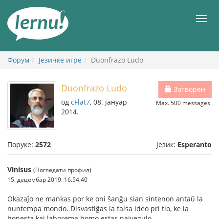
У
садржају
Мен
Форум
Језичке игре
Duonfrazo Ludo
Duonfrazo Ludo
Затворен
од
cFlat7
, 08. јануар
Max. 500 messages.
2014.
Поруке:
2572
Језик:
Esperanto
Vinisus
(Погледати профил)
15. децембар 2019. 16.54.40
Okazaĵo ne mankas por ke oni ŝanĝu sian sintenon antaŭ la
nuntempa mondo. Disvastiĝas la falsa ideo pri tio, ke la
honesta kaj laborema homo estas naivegulo.