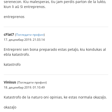
serenecon. Kiu malesperas, tiu jam perdis parton de la lukto,
kiun li aŭ ŝi entreprenos.
entreprenos
cFlat7
(
Погледати профил
)
17. децембар 2019. 21.03.14
Entrepreni sen bona preparado estas petaĵo, kiu kondukas al
ebla katastrofo.
katastrofo
Vinisus
(Погледати профил)
18. децембар 2019. 01.10.49
Katastrofo de la naturo oni opinias, ke estas normala okazaĵo.
okazaĵo