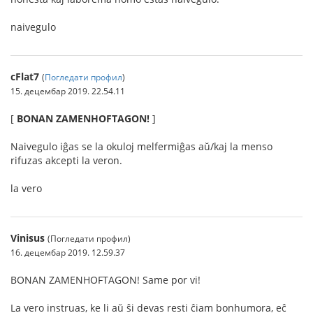
naivegulo
cFlat7
(
Погледати профил
)
15. децембар 2019. 22.54.11
[
BONAN ZAMENHOFTAGON!
]
Naivegulo iĝas se la okuloj melfermiĝas aŭ/kaj la menso
rifuzas akcepti la veron.
la vero
Vinisus
(Погледати профил)
16. децембар 2019. 12.59.37
BONAN ZAMENHOFTAGON! Same por vi!
La vero instruas, ke li aŭ ŝi devas resti ĉiam bonhumora, eĉ