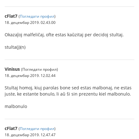
cFlat7
(
Погледати профил
)
18. децембар 2019. 02.43.00
Okazaĵoj malfeliĉaj, ofte estas kaŭzitaj per decidoj stultaj.
stulta(j)(n)
Vinisus
(Погледати профил)
18. децембар 2019. 12.02.44
Stultaj homoj, kiuj parolas bone sed estas malbonaj, ne estas
juste, ke estante bonulo, li aŭ ŝi sin prezentu kiel malbonulo.
malbonulo
cFlat7
(
Погледати профил
)
18. децембар 2019. 12.47.47