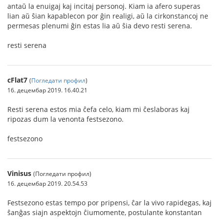
antaŭ la enuigaj kaj incitaj personoj. Kiam ia afero superas
lian aŭ ŝian kapablecon por ĝin realigi, aŭ la cirkonstancoj ne
permesas plenumi ĝin estas lia aŭ ŝia devo resti serena.
resti serena
cFlat7
(
Погледати профил
)
16. децембар 2019. 16.40.21
Resti serena estos mia ĉefa celo, kiam mi ĉeslaboras kaj
ripozas dum la venonta festsezono.
festsezono
Vinisus
(Погледати профил)
16. децембар 2019. 20.54.53
Festsezono estas tempo por pripensi, ĉar la vivo rapidegas, kaj
ŝanĝas siajn aspektojn ĉiumomente, postulante konstantan