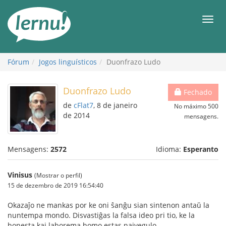
Ir
ao
Men
conteúdo
Fórum
Jogos linguísticos
Duonfrazo Ludo
Duonfrazo Ludo
Fechado
de
cFlat7
, 8 de janeiro
No máximo 500
de 2014
mensagens.
Mensagens:
2572
Idioma:
Esperanto
Vinisus
(Mostrar o perfil)
15 de dezembro de 2019 16:54:40
Okazaĵo ne mankas por ke oni ŝanĝu sian sintenon antaŭ la
nuntempa mondo. Disvastiĝas la falsa ideo pri tio, ke la
honesta kaj laborema homo estas naivegulo.