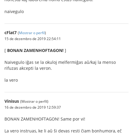
naivegulo
cFlat7
(
Mostrar o perfil
)
15 de dezembro de 2019 22:54:11
[
BONAN ZAMENHOFTAGON!
]
Naivegulo iĝas se la okuloj melfermiĝas aŭ/kaj la menso
rifuzas akcepti la veron.
la vero
Vinisus
(Mostrar o perfil)
16 de dezembro de 2019 12:59:37
BONAN ZAMENHOFTAGON! Same por vi!
La vero instruas, ke li aŭ ŝi devas resti ĉiam bonhumora, eĉ