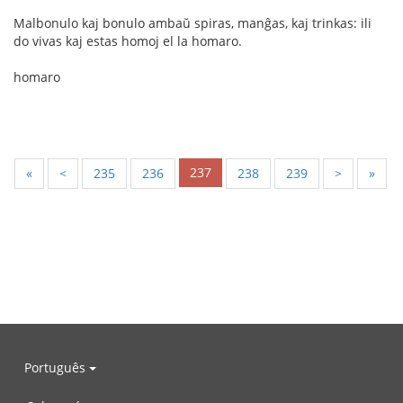
Malbonulo kaj bonulo ambaŭ spiras, manĝas, kaj trinkas: ili
do vivas kaj estas homoj el la homaro.
homaro
237
«
<
235
236
238
239
>
»
Português