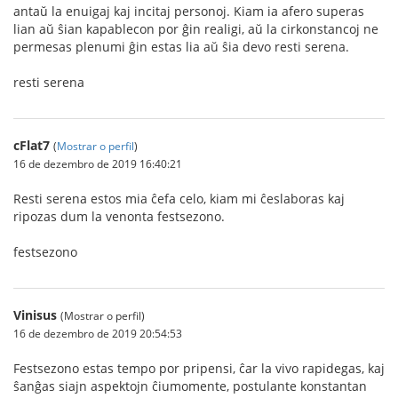
antaŭ la enuigaj kaj incitaj personoj. Kiam ia afero superas
lian aŭ ŝian kapablecon por ĝin realigi, aŭ la cirkonstancoj ne
permesas plenumi ĝin estas lia aŭ ŝia devo resti serena.
resti serena
cFlat7
(
Mostrar o perfil
)
16 de dezembro de 2019 16:40:21
Resti serena estos mia ĉefa celo, kiam mi ĉeslaboras kaj
ripozas dum la venonta festsezono.
festsezono
Vinisus
(Mostrar o perfil)
16 de dezembro de 2019 20:54:53
Festsezono estas tempo por pripensi, ĉar la vivo rapidegas, kaj
ŝanĝas siajn aspektojn ĉiumomente, postulante konstantan