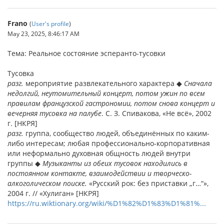
Frano
(
User's profile
)
May 23, 2025, 8:46:17 AM
Тема: Реальное состояние эсперанто-тусовки
Тусовка
разг.
мероприятие развлекательного характера ◆
Сначала
недолгий, неутомительный концерт, потом ужин по всем
правилам французской гастрономии, потом снова концерт и
вечерняя тусовка на палубе
. С. З. Спивакова, «Не всё», 2002
г. [НКРЯ]
разг.
группа, сообщество людей, объединённых по каким-
либо интересам; любая профессионально-корпоративная
или неформально духовная общность людей внутри
группы ◆
Музыканты из обеих тусовок находились в
постоянном контакте, взаимодействии и творческо-
алкоголическом поиске.
«Русский рок: без приставки „г…“»,
2004 г. // «Хулиган» [НКРЯ]
https://ru.wiktionary.org/wiki/%D1%82%D1%83%D1%81%...