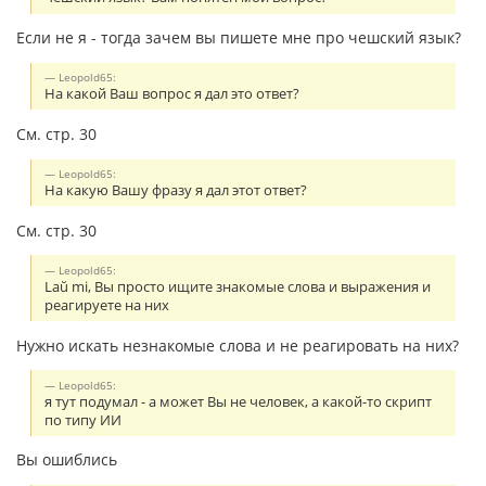
Если не я - тогда зачем вы пишете мне про чешский язык?
Leopold65:
На какой Ваш вопрос я дал это ответ?
См. стр. 30
Leopold65:
На какую Вашу фразу я дал этот ответ?
См. стр. 30
Leopold65:
Laŭ mi, Вы просто ищите знакомые слова и выражения и
реагируете на них
Нужно искать незнакомые слова и не реагировать на них?
Leopold65:
я тут подумал - а может Вы не человек, а какой-то скрипт
по типу ИИ
Вы ошиблись