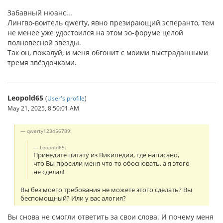
Забавный нюанс...
Лингво-воитель qwerty, явно презирающий эсперанто, тем
не менее уже удостоился на этом эо-форуме целой
полновесной звезды.
Так он, пожалуй, и меня обгонит с моими выстраданными
тремя звёздочками.
Leopold65
(
User's profile
)
May 21, 2025, 8:50:01 AM
qwerty123456789:
Leopold65:
Приведите цитату из Википедии, где написано,
что Вы просили меня что-то обосновать, а я этого
не сделал!
Вы без моего требования не можете этого сделать? Вы
беспомощный? Или у вас алогия?
Вы снова не смогли ответить за свои слова. И почему меня