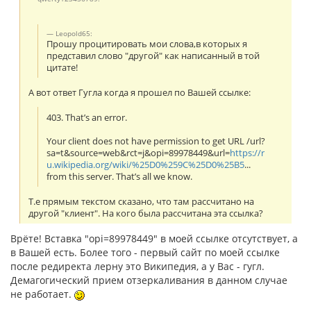
Leopold65:
Прошу процитировать мои слова,в которых я
представил слово "другой" как написанный в той
цитате!
А вот ответ Гугла когда я прошел по Вашей ссылке:
403. That’s an error.
Your client does not have permission to get URL /url?
sa=t&source=web&rct=j&opi=89978449&url=
https://r
u.wikipedia.org/wiki/%25D0%259C%25D0%25B5
...
from this server. That’s all we know.
Т.е прямым текстом сказано, что там рассчитано на
другой "клиент". На кого была рассчитана эта ссылка?
Врёте! Вставка "opi=89978449" в моей ссылке отсутствует, а
в Вашей есть. Более того - первый сайт по моей ссылке
после редиректа лерну это Википедия, а у Вас - гугл.
Демагогический прием отзеркаливания в данном случае
не работает.