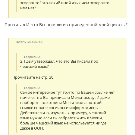
эсперанто" это некий иной язык,чем эсперанто
или нет?
Прочитал.И что Вы поняли из приведенной моей цитаты?
qwerty123456789:
Leopold65:
2. Где я утверждал, что это Вы писали про
чешский язык?
Прочитайте на стр. 30:
Leopold65:
Самое интересное тут то,что по Вашей ссылке нет
ничего, что Вы приписали Мельникову. И даже
наоборот - все ответы Мельникова по этой
ссылке вполне логичны и информативны.
Действительно, изучать, к примеру, чешский
язык нужно если ты собрался жить в Чехии,
больше чешский язык не используется нигде.
Даже в ООН.