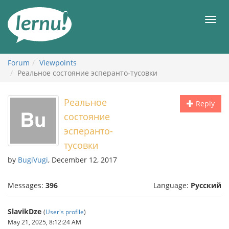
Skip
to
Men
the
content
Forum
Viewpoints
Реальное состояние эсперанто-тусовки
Реальное
Reply
состояние
эсперанто-
тусовки
by
BugiVugi
, December 12, 2017
Messages:
396
Language:
Русский
SlavikDze
(
User's profile
)
May 21, 2025, 8:12:24 AM