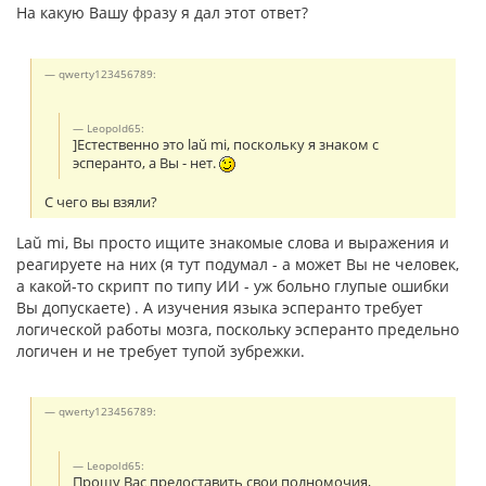
На какую Вашу фразу я дал этот ответ?
qwerty123456789:
Leopold65:
]Естественно это laŭ mi, поскольку я знаком с
эсперанто, а Вы - нет.
С чего вы взяли?
Laŭ mi, Вы просто ищите знакомые слова и выражения и
реагируете на них (я тут подумал - а может Вы не человек,
а какой-то скрипт по типу ИИ - уж больно глупые ошибки
Вы допускаете) . А изучения языка эсперанто требует
логической работы мозга, поскольку эсперанто предельно
логичен и не требует тупой зубрежки.
qwerty123456789:
Leopold65:
Прошу Вас предоставить свои полномочия,