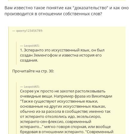
Вам известно такое понятие как "доказательство" и как оно
производится в отношении собственных слов?
qwerty123456789:
Leopold65:
1. Эсперанто это искусственный язык, он был
создан Земенгофом и известна история его
создания.
Прочитайте на стр. 30:
Leopold65:
Скорее уж просто не захотел растолковывать
очевидные вещи. Например фраза из Википедии
"Также существуют искусственные языки,
основанные на других искусственных языках,
обычно из-за раскола в сообществе; именно так
от эсперанто откололись идо, эксельсиоро,
эсперанто-сен-флексио, современный
эсперанто..." мягко говоря спорная, или вообще
бредовая в отношении эсперанто. "Современный