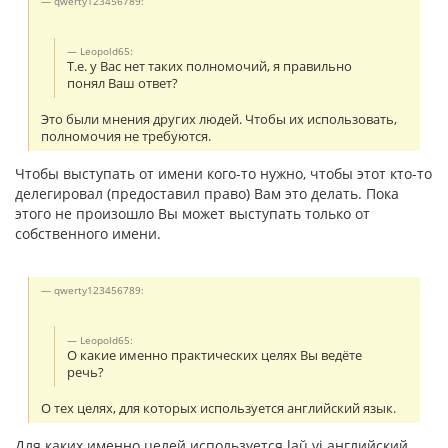
qwerty123456789:
Leopold65:
Т.е. у Вас нет таких полномочий, я правильно
понял Ваш ответ?
Это были мнения других людей. Чтобы их использовать,
полномочия не требуются.
Чтобы выступать от имени кого-то нужно, чтобы этот кто-то
делегировал (предоставил право) Вам это делать. Пока
этого не произошло Вы может выступать только от
собственного имени.
qwerty123456789:
Leopold65:
О какие именно практических целях Вы ведёте
речь?
О тех целях, для которых используется английский язык.
Для каких именно целей используется laŭ vi английский