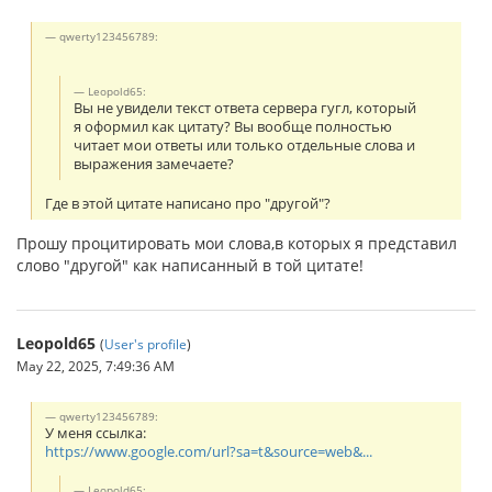
qwerty123456789:
Leopold65:
Вы не увидели текст ответа сервера гугл, который
я оформил как цитату? Вы вообще полностью
читает мои ответы или только отдельные слова и
выражения замечаете?
Где в этой цитате написано про "другой"?
Прошу процитировать мои слова,в которых я представил
слово "другой" как написанный в той цитате!
Leopold65
(
User's profile
)
May 22, 2025, 7:49:36 AM
qwerty123456789:
У меня ссылка:
https://www.google.com/url?sa=t&source=web&...
Leopold65: