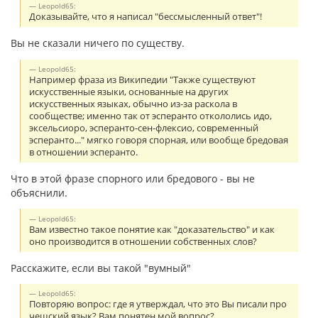
Leopold65:
Доказывайте, что я написал "бессмысленный ответ"!
Вы не сказали ничего по существу.
Leopold65:
Например фраза из Википедии "Также существуют
искусственные языки, основанные на других
искусственных языках, обычно из-за раскола в
сообществе; именно так от эсперанто откололись идо,
эксельсиоро, эсперанто-сен-флексио, современный
эсперанто..." мягко говоря спорная, или вообще бредовая
в отношении эсперанто.
Что в этой фразе спорного или бредового - вы не
объяснили.
Leopold65:
Вам известно такое понятие как "доказательство" и как
оно производится в отношении собственных слов?
Расскажите, если вы такой "вумный"
Leopold65:
Повторяю вопрос: где я утверждал, что это Вы писали про
чешский язык? Вам понятен мой вопрос?