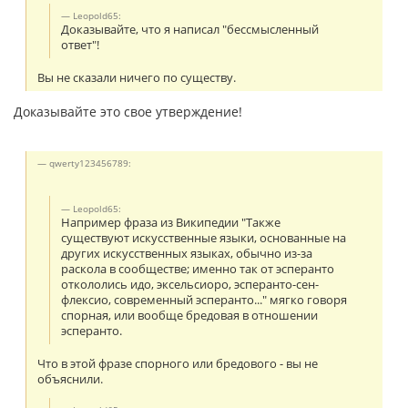
Leopold65:
Доказывайте, что я написал "бессмысленный
ответ"!
Вы не сказали ничего по существу.
Доказывайте это свое утверждение!
qwerty123456789:
Leopold65:
Например фраза из Википедии "Также
существуют искусственные языки, основанные на
других искусственных языках, обычно из-за
раскола в сообществе; именно так от эсперанто
откололись идо, эксельсиоро, эсперанто-сен-
флексио, современный эсперанто..." мягко говоря
спорная, или вообще бредовая в отношении
эсперанто.
Что в этой фразе спорного или бредового - вы не
объяснили.