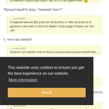
упомянул чешский язык. Вы этого не заметили?
Процитируйте ваш "прямой текст"
Leopold65:
Следовательно Вы уже не помните, о чем шла речь в
данных случаях и просто ведёт спор ради спора, не так
ли?
С чего вы взяли?
Leopold65:
Значит тут имеет место быть психическое расстройство...
Не нужно приписывать мне свои психокомплексы и
психические расстройства. Резонёрство - симптом
This website uses cookies to ensure you get
шизофрении.
the best experience on our website.
Leopold65:
More information
Почти везде:
Сначала вы пишете про "очевидные вещи", потом "почти
Got it!
везде". По существу сказать нечего?
Leopold65: