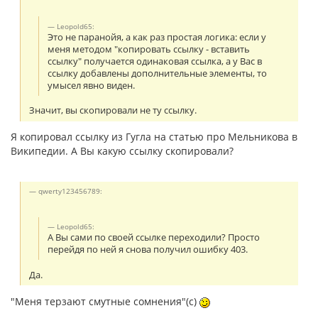
Leopold65:
Это не паранойя, а как раз простая логика: если у
меня методом "копировать ссылку - вставить
ссылку" получается одинаковая ссылка, а у Вас в
ссылку добавлены дополнительные элементы, то
умысел явно виден.
Значит, вы скопировали не ту ссылку.
Я копировал ссылку из Гугла на статью про Мельникова в
Википедии. А Вы какую ссылку скопировали?
qwerty123456789:
Leopold65:
А Вы сами по своей ссылке переходили? Просто
перейдя по ней я снова получил ошибку 403.
Да.
"Меня терзают смутные сомнения"(с)