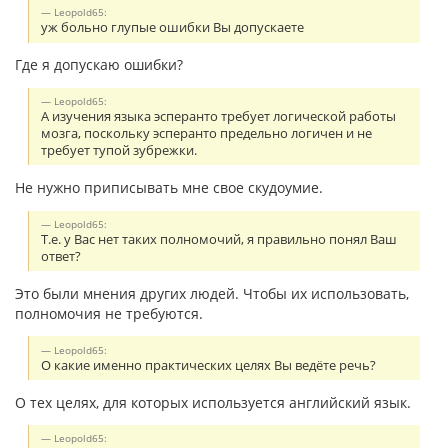
Leopold65:
уж больно глупые ошибки Вы допускаете
Где я допускаю ошибки?
Leopold65:
А изучения языка эсперанто требует логической работы
мозга, поскольку эсперанто предельно логичен и не
требует тупой зубрежки.
Не нужно приписывать мне свое скудоумие.
Leopold65:
Т.е. у Вас нет таких полномочий, я правильно понял Ваш
ответ?
Это были мнения других людей. Чтобы их использовать,
полномочия не требуются.
Leopold65:
О какие именно практических целях Вы ведёте речь?
О тех целях, для которых используется английский язык.
Leopold65: