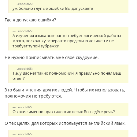
Leopold65:
уж больно глупые ошибки Вы допускаете
Где я допускаю ошибки?
Leopold65:
А изучения языка эсперанто требует логической работы
мозга, поскольку эсперанто предельно логичен и не
требует тупой зубрежки.
Не нужно приписывать мне свое скудоумие.
Leopold65:
Т.е. у Вас нет таких полномочий, я правильно понял Ваш
ответ?
Это были мнения других людей. Чтобы их использовать,
полномочия не требуются.
Leopold65:
О какие именно практических целях Вы ведёте речь?
О тех целях, для которых используется английский язык.
Leopold65: