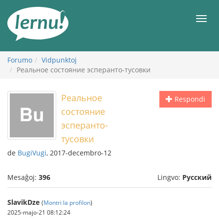
Al
la
Men
enhavo
Forumo
Vidpunktoj
Реальное состояние эсперанто-тусовки
Реальное
Respondi
состояние
эсперанто-
тусовки
de
BugiVugi
, 2017-decembro-12
Mesaĝoj:
396
Lingvo:
Русский
SlavikDze
(
Montri la profilon
)
2025-majo-21 08:12:24