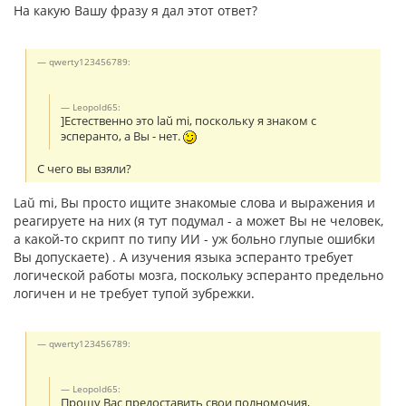
На какую Вашу фразу я дал этот ответ?
qwerty123456789:
Leopold65:
]Естественно это laŭ mi, поскольку я знаком с
эсперанто, а Вы - нет.
С чего вы взяли?
Laŭ mi, Вы просто ищите знакомые слова и выражения и
реагируете на них (я тут подумал - а может Вы не человек,
а какой-то скрипт по типу ИИ - уж больно глупые ошибки
Вы допускаете) . А изучения языка эсперанто требует
логической работы мозга, поскольку эсперанто предельно
логичен и не требует тупой зубрежки.
qwerty123456789:
Leopold65:
Прошу Вас предоставить свои полномочия,