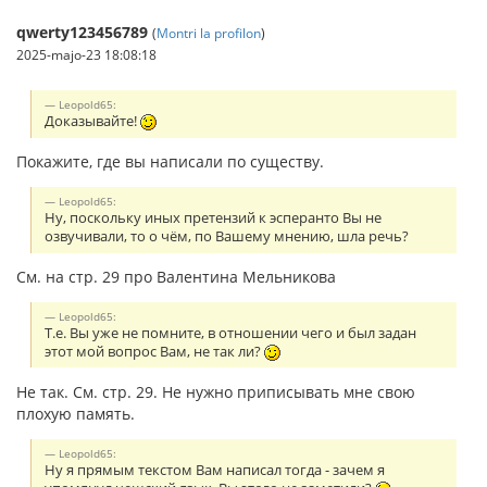
qwerty123456789
(
Montri la profilon
)
2025-majo-23 18:08:18
Leopold65:
Доказывайте!
Покажите, где вы написали по существу.
Leopold65:
Ну, поскольку иных претензий к эсперанто Вы не
озвучивали, то о чём, по Вашему мнению, шла речь?
См. на стр. 29 про Валентина Мельникова
Leopold65:
Т.е. Вы уже не помните, в отношении чего и был задан
этот мой вопрос Вам, не так ли?
Не так. См. стр. 29. Не нужно приписывать мне свою
плохую память.
Leopold65:
Ну я прямым текстом Вам написал тогда - зачем я