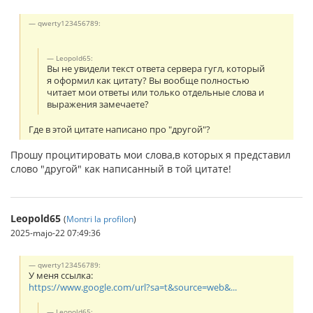
qwerty123456789:
Leopold65:
Вы не увидели текст ответа сервера гугл, который
я оформил как цитату? Вы вообще полностью
читает мои ответы или только отдельные слова и
выражения замечаете?
Где в этой цитате написано про "другой"?
Прошу процитировать мои слова,в которых я представил
слово "другой" как написанный в той цитате!
Leopold65
(
Montri la profilon
)
2025-majo-22 07:49:36
qwerty123456789:
У меня ссылка:
https://www.google.com/url?sa=t&source=web&...
Leopold65: