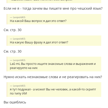
Если не я - тогда зачем вы пишете мне про чешский язык?
Leopold65:
На какой Ваш вопрос я дал это ответ?
См. стр. 30
Leopold65:
На какую Вашу фразу я дал этот ответ?
См. стр. 30
Leopold65:
Laŭ mi, Вы просто ищите знакомые слова и выражения и
реагируете на них
Нужно искать незнакомые слова и не реагировать на них?
Leopold65:
я тут подумал - а может Вы не человек, а какой-то скрипт
по типу ИИ
Вы ошиблись