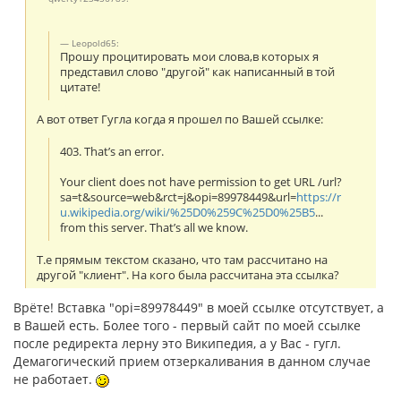
Leopold65:
Прошу процитировать мои слова,в которых я
представил слово "другой" как написанный в той
цитате!
А вот ответ Гугла когда я прошел по Вашей ссылке:
403. That’s an error.
Your client does not have permission to get URL /url?
sa=t&source=web&rct=j&opi=89978449&url=
https://r
u.wikipedia.org/wiki/%25D0%259C%25D0%25B5
...
from this server. That’s all we know.
Т.е прямым текстом сказано, что там рассчитано на
другой "клиент". На кого была рассчитана эта ссылка?
Врёте! Вставка "opi=89978449" в моей ссылке отсутствует, а
в Вашей есть. Более того - первый сайт по моей ссылке
после редиректа лерну это Википедия, а у Вас - гугл.
Демагогический прием отзеркаливания в данном случае
не работает.