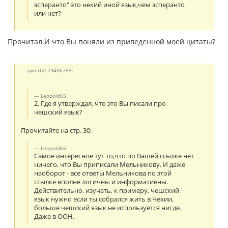
эсперанто" это некий иной язык,чем эсперанто
или нет?
Прочитал.И что Вы поняли из приведенной моей цитаты?
qwerty123456789:
Leopold65:
2. Где я утверждал, что это Вы писали про
чешский язык?
Прочитайте на стр. 30:
Leopold65:
Самое интересное тут то,что по Вашей ссылке нет
ничего, что Вы приписали Мельникову. И даже
наоборот - все ответы Мельникова по этой
ссылке вполне логичны и информативны.
Действительно, изучать, к примеру, чешский
язык нужно если ты собрался жить в Чехии,
больше чешский язык не используется нигде.
Даже в ООН.