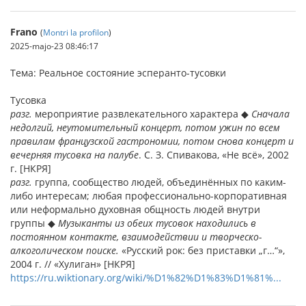
Frano
(
Montri la profilon
)
2025-majo-23 08:46:17
Тема: Реальное состояние эсперанто-тусовки
Тусовка
разг.
мероприятие развлекательного характера ◆
Сначала
недолгий, неутомительный концерт, потом ужин по всем
правилам французской гастрономии, потом снова концерт и
вечерняя тусовка на палубе
. С. З. Спивакова, «Не всё», 2002
г. [НКРЯ]
разг.
группа, сообщество людей, объединённых по каким-
либо интересам; любая профессионально-корпоративная
или неформально духовная общность людей внутри
группы ◆
Музыканты из обеих тусовок находились в
постоянном контакте, взаимодействии и творческо-
алкоголическом поиске.
«Русский рок: без приставки „г…“»,
2004 г. // «Хулиган» [НКРЯ]
https://ru.wiktionary.org/wiki/%D1%82%D1%83%D1%81%...