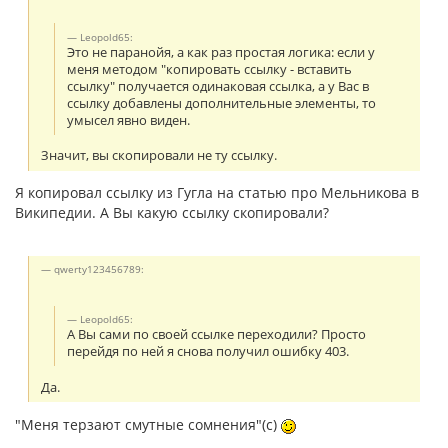
Leopold65:
Это не паранойя, а как раз простая логика: если у
меня методом "копировать ссылку - вставить
ссылку" получается одинаковая ссылка, а у Вас в
ссылку добавлены дополнительные элементы, то
умысел явно виден.
Значит, вы скопировали не ту ссылку.
Я копировал ссылку из Гугла на статью про Мельникова в
Википедии. А Вы какую ссылку скопировали?
qwerty123456789:
Leopold65:
А Вы сами по своей ссылке переходили? Просто
перейдя по ней я снова получил ошибку 403.
Да.
"Меня терзают смутные сомнения"(с)