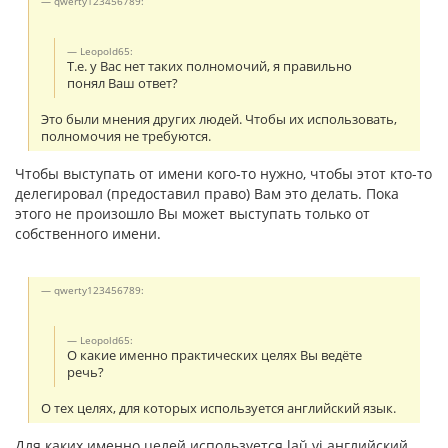
qwerty123456789:
Leopold65:
Т.е. у Вас нет таких полномочий, я правильно
понял Ваш ответ?
Это были мнения других людей. Чтобы их использовать,
полномочия не требуются.
Чтобы выступать от имени кого-то нужно, чтобы этот кто-то
делегировал (предоставил право) Вам это делать. Пока
этого не произошло Вы может выступать только от
собственного имени.
qwerty123456789:
Leopold65:
О какие именно практических целях Вы ведёте
речь?
О тех целях, для которых используется английский язык.
Для каких именно целей используется laŭ vi английский