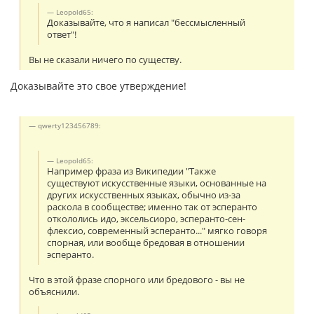
Leopold65:
Доказывайте, что я написал "бессмысленный
ответ"!
Вы не сказали ничего по существу.
Доказывайте это свое утверждение!
qwerty123456789:
Leopold65:
Например фраза из Википедии "Также
существуют искусственные языки, основанные на
других искусственных языках, обычно из-за
раскола в сообществе; именно так от эсперанто
откололись идо, эксельсиоро, эсперанто-сен-
флексио, современный эсперанто..." мягко говоря
спорная, или вообще бредовая в отношении
эсперанто.
Что в этой фразе спорного или бредового - вы не
объяснили.