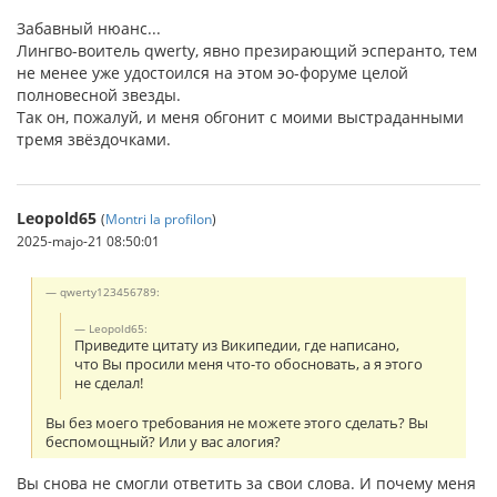
Забавный нюанс...
Лингво-воитель qwerty, явно презирающий эсперанто, тем
не менее уже удостоился на этом эо-форуме целой
полновесной звезды.
Так он, пожалуй, и меня обгонит с моими выстраданными
тремя звёздочками.
Leopold65
(
Montri la profilon
)
2025-majo-21 08:50:01
qwerty123456789:
Leopold65:
Приведите цитату из Википедии, где написано,
что Вы просили меня что-то обосновать, а я этого
не сделал!
Вы без моего требования не можете этого сделать? Вы
беспомощный? Или у вас алогия?
Вы снова не смогли ответить за свои слова. И почему меня