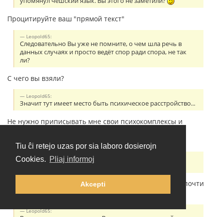
упомянул чешский язык. Вы этого не заметили?
Процитируйте ваш "прямой текст"
Leopold65:
Следовательно Вы уже не помните, о чем шла речь в
данных случаях и просто ведёт спор ради спора, не так
ли?
С чего вы взяли?
Leopold65:
Значит тут имеет место быть психическое расстройство...
Не нужно приписывать мне свои психокомплексы и
психические расстройства. Резонёрство - симптом
шизофрении.
Tiu ĉi retejo uzas por sia laboro dosierojn
Leopold65:
Cookies.
Pliaj informoj
Почти везде:
Сначала вы пишете про "очевидные вещи", потом "почти
Akcepti
везде". По существу сказать нечего?
Leopold65: