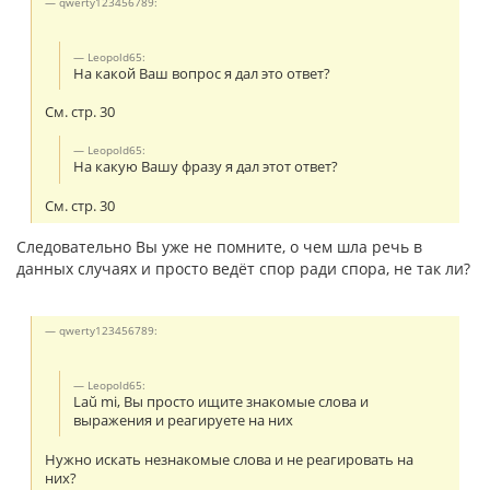
qwerty123456789:
Leopold65:
На какой Ваш вопрос я дал это ответ?
См. стр. 30
Leopold65:
На какую Вашу фразу я дал этот ответ?
См. стр. 30
Следовательно Вы уже не помните, о чем шла речь в
данных случаях и просто ведёт спор ради спора, не так ли?
qwerty123456789:
Leopold65:
Laŭ mi, Вы просто ищите знакомые слова и
выражения и реагируете на них
Нужно искать незнакомые слова и не реагировать на
них?