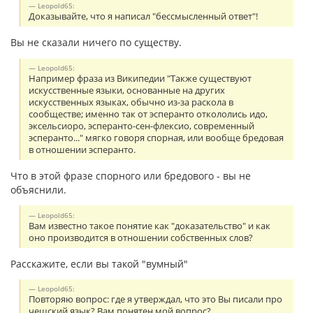
Leopold65:
Доказывайте, что я написал "бессмысленный ответ"!
Вы не сказали ничего по существу.
Leopold65:
Например фраза из Википедии "Также существуют
искусственные языки, основанные на других
искусственных языках, обычно из-за раскола в
сообществе; именно так от эсперанто откололись идо,
эксельсиоро, эсперанто-сен-флексио, современный
эсперанто..." мягко говоря спорная, или вообще бредовая
в отношении эсперанто.
Что в этой фразе спорного или бредового - вы не
объяснили.
Leopold65:
Вам известно такое понятие как "доказательство" и как
оно производится в отношении собственных слов?
Расскажите, если вы такой "вумный"
Leopold65:
Повторяю вопрос: где я утверждал, что это Вы писали про
чешский язык? Вам понятен мой вопрос?