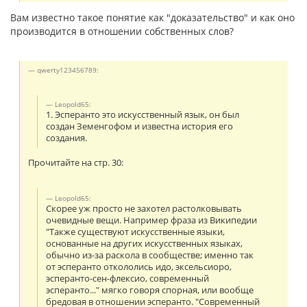
Вам известно такое понятие как "доказательство" и как оно
производится в отношении собственных слов?
qwerty123456789:
Leopold65:
1. Эсперанто это искусственный язык, он был
создан Земенгофом и известна история его
создания.
Прочитайте на стр. 30:
Leopold65:
Скорее уж просто не захотел растолковывать
очевидные вещи. Например фраза из Википедии
"Также существуют искусственные языки,
основанные на других искусственных языках,
обычно из-за раскола в сообществе; именно так
от эсперанто откололись идо, эксельсиоро,
эсперанто-сен-флексио, современный
эсперанто..." мягко говоря спорная, или вообще
бредовая в отношении эсперанто. "Современный