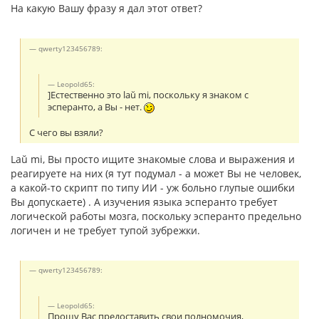
На какую Вашу фразу я дал этот ответ?
qwerty123456789:
Leopold65:
]Естественно это laŭ mi, поскольку я знаком с
эсперанто, а Вы - нет.
С чего вы взяли?
Laŭ mi, Вы просто ищите знакомые слова и выражения и
реагируете на них (я тут подумал - а может Вы не человек,
а какой-то скрипт по типу ИИ - уж больно глупые ошибки
Вы допускаете) . А изучения языка эсперанто требует
логической работы мозга, поскольку эсперанто предельно
логичен и не требует тупой зубрежки.
qwerty123456789:
Leopold65:
Прошу Вас предоставить свои полномочия,