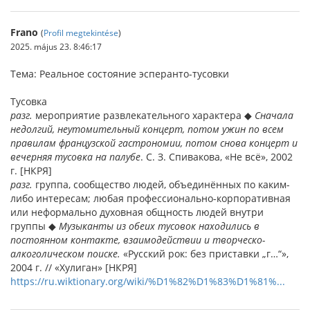
Frano
(
Profil megtekintése
)
2025. május 23. 8:46:17
Тема: Реальное состояние эсперанто-тусовки
Тусовка
разг.
мероприятие развлекательного характера ◆
Сначала
недолгий, неутомительный концерт, потом ужин по всем
правилам французской гастрономии, потом снова концерт и
вечерняя тусовка на палубе
. С. З. Спивакова, «Не всё», 2002
г. [НКРЯ]
разг.
группа, сообщество людей, объединённых по каким-
либо интересам; любая профессионально-корпоративная
или неформально духовная общность людей внутри
группы ◆
Музыканты из обеих тусовок находились в
постоянном контакте, взаимодействии и творческо-
алкоголическом поиске.
«Русский рок: без приставки „г…“»,
2004 г. // «Хулиган» [НКРЯ]
https://ru.wiktionary.org/wiki/%D1%82%D1%83%D1%81%...