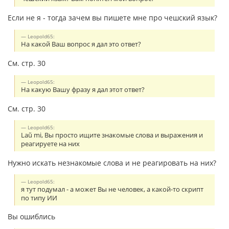
Если не я - тогда зачем вы пишете мне про чешский язык?
Leopold65:
На какой Ваш вопрос я дал это ответ?
См. стр. 30
Leopold65:
На какую Вашу фразу я дал этот ответ?
См. стр. 30
Leopold65:
Laŭ mi, Вы просто ищите знакомые слова и выражения и
реагируете на них
Нужно искать незнакомые слова и не реагировать на них?
Leopold65:
я тут подумал - а может Вы не человек, а какой-то скрипт
по типу ИИ
Вы ошиблись