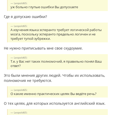
Leopold65:
уж больно глупые ошибки Вы допускаете
Где я допускаю ошибки?
Leopold65:
А изучения языка эсперанто требует логической работы
мозга, поскольку эсперанто предельно логичен и не
требует тупой зубрежки.
Не нужно приписывать мне свое скудоумие.
Leopold65:
Т.е. у Вас нет таких полномочий, я правильно понял Ваш
ответ?
Это были мнения других людей. Чтобы их использовать,
полномочия не требуются.
Leopold65:
О какие именно практических целях Вы ведёте речь?
О тех целях, для которых используется английский язык.
Leopold65: