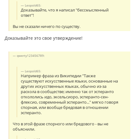
Leopold65:
Доказывайте, что я написал "бессмысленный
ответ"!
Вы не сказали ничего по существу.
Доказывайте это свое утверждение!
qwerty123456789:
Leopold65:
Например фраза из Википедии "Также
существуют искусственные языки, основанные на
других искусственных языках, обычно из-за
раскола в сообществе; именно так от эсперанто
откололись идо, эксельсиоро, эсперанто-сен-
флексио, современный эсперанто..." мягко говоря
спорная, или вообще бредовая в отношении
эсперанто.
Что в этой фразе спорного или бредового - вы не
объяснили.