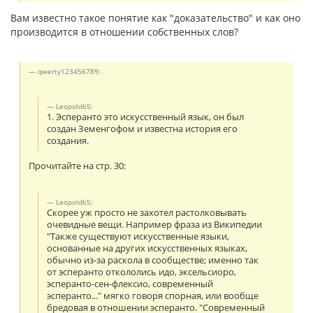
Вам известно такое понятие как "доказательство" и как оно
производится в отношении собственных слов?
qwerty123456789:
Leopold65:
1. Эсперанто это искусственный язык, он был
создан Земенгофом и известна история его
создания.
Прочитайте на стр. 30:
Leopold65:
Скорее уж просто не захотел растолковывать
очевидные вещи. Например фраза из Википедии
"Также существуют искусственные языки,
основанные на других искусственных языках,
обычно из-за раскола в сообществе; именно так
от эсперанто откололись идо, эксельсиоро,
эсперанто-сен-флексио, современный
эсперанто..." мягко говоря спорная, или вообще
бредовая в отношении эсперанто. "Современный