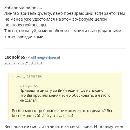
Забавный нюанс...
Лингво-воитель qwerty, явно презирающий эсперанто, тем
не менее уже удостоился на этом эо-форуме целой
полновесной звезды.
Так он, пожалуй, и меня обгонит с моими выстраданными
тремя звёздочками.
Leopold65
(
Profil megtekintése
)
2025. május 21. 8:50:01
qwerty123456789:
Leopold65:
Приведите цитату из Википедии, где написано,
что Вы просили меня что-то обосновать, а я этого
не сделал!
Вы без моего требования не можете этого сделать? Вы
беспомощный? Или у вас алогия?
Вы снова не смогли ответить за свои слова. И почему меня