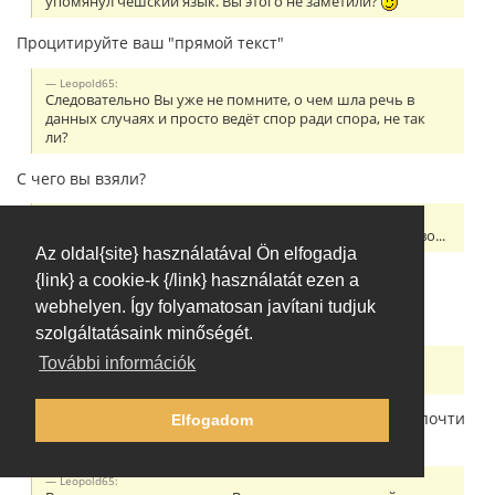
упомянул чешский язык. Вы этого не заметили?
Процитируйте ваш "прямой текст"
Leopold65:
Следовательно Вы уже не помните, о чем шла речь в
данных случаях и просто ведёт спор ради спора, не так
ли?
С чего вы взяли?
Leopold65:
Значит тут имеет место быть психическое расстройство...
Az oldal{site} használatával Ön elfogadja
Не нужно приписывать мне свои психокомплексы и
{link} a cookie-k {/link} használatát ezen a
психические расстройства. Резонёрство - симптом
webhelyen. Így folyamatosan javítani tudjuk
шизофрении.
szolgáltatásaink minőségét.
Leopold65:
További információk
Почти везде:
Сначала вы пишете про "очевидные вещи", потом "почти
Elfogadom
везде". По существу сказать нечего?
Leopold65: