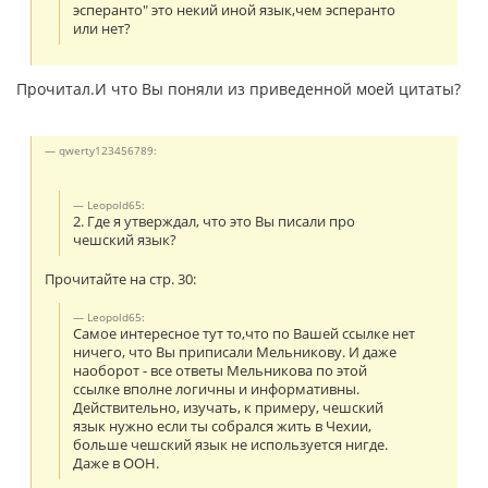
эсперанто" это некий иной язык,чем эсперанто
или нет?
Прочитал.И что Вы поняли из приведенной моей цитаты?
qwerty123456789:
Leopold65:
2. Где я утверждал, что это Вы писали про
чешский язык?
Прочитайте на стр. 30:
Leopold65:
Самое интересное тут то,что по Вашей ссылке нет
ничего, что Вы приписали Мельникову. И даже
наоборот - все ответы Мельникова по этой
ссылке вполне логичны и информативны.
Действительно, изучать, к примеру, чешский
язык нужно если ты собрался жить в Чехии,
больше чешский язык не используется нигде.
Даже в ООН.