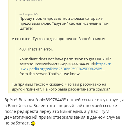
Leopold65:
Прошу процитировать мои слова,в которых я
представил слово "другой" как написанный в той
цитате!
А вот ответ Гугла когда я прошел по Вашей ссылке:
403. That’s an error.
Your client does not have permission to get URL /url?
sa=t&source=web&rct=j&opi=89978449&url=
https://r
u.wikipedia.org/wiki/%25D0%259C%25D0%25B5
...
from this server. That’s all we know.
Т.е прямым текстом сказано, что там рассчитано на
другой "клиент". На кого была рассчитана эта ссылка?
Врёте! Вставка "opi=89978449" в моей ссылке отсутствует, а
в Вашей есть. Более того - первый сайт по моей ссылке
после редиректа лерну это Википедия, а у Вас - гугл.
Демагогический прием отзеркаливания в данном случае
не работает.