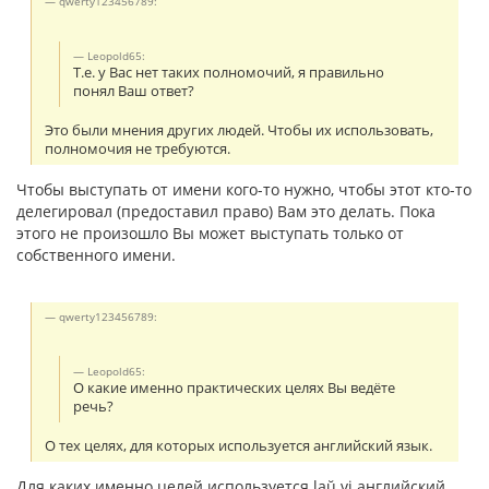
qwerty123456789:
Leopold65:
Т.е. у Вас нет таких полномочий, я правильно
понял Ваш ответ?
Это были мнения других людей. Чтобы их использовать,
полномочия не требуются.
Чтобы выступать от имени кого-то нужно, чтобы этот кто-то
делегировал (предоставил право) Вам это делать. Пока
этого не произошло Вы может выступать только от
собственного имени.
qwerty123456789:
Leopold65:
О какие именно практических целях Вы ведёте
речь?
О тех целях, для которых используется английский язык.
Для каких именно целей используется laŭ vi английский