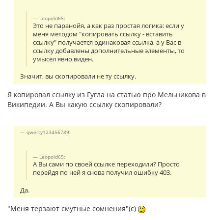
Leopold65:
Это не паранойя, а как раз простая логика: если у
меня методом "копировать ссылку - вставить
ссылку" получается одинаковая ссылка, а у Вас в
ссылку добавлены дополнительные элементы, то
умысел явно виден.
Значит, вы скопировали не ту ссылку.
Я копировал ссылку из Гугла на статью про Мельникова в
Википедии. А Вы какую ссылку скопировали?
qwerty123456789:
Leopold65:
А Вы сами по своей ссылке переходили? Просто
перейдя по ней я снова получил ошибку 403.
Да.
"Меня терзают смутные сомнения"(с)