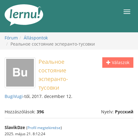
Tartalom
Men
Fórum
Álláspontok
Реальное состояние эсперанто-тусовки
Реальное
Válaszok
состояние
эсперанто-
тусовки
BugiVugi
-tól, 2017. december 12.
Hozzászólások:
396
Nyelv:
Русский
SlavikDze
(
Profil megtekintése
)
2025. május 21. 8:12:24