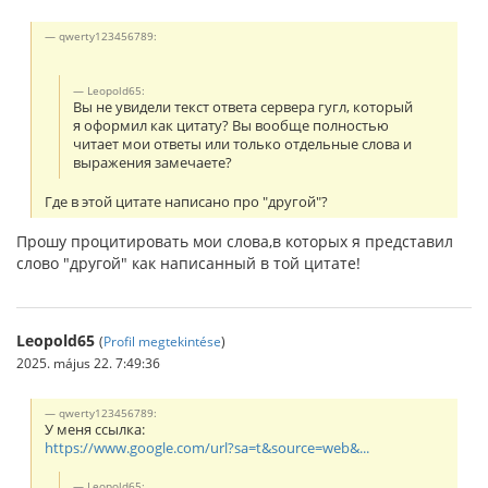
qwerty123456789:
Leopold65:
Вы не увидели текст ответа сервера гугл, который
я оформил как цитату? Вы вообще полностью
читает мои ответы или только отдельные слова и
выражения замечаете?
Где в этой цитате написано про "другой"?
Прошу процитировать мои слова,в которых я представил
слово "другой" как написанный в той цитате!
Leopold65
(
Profil megtekintése
)
2025. május 22. 7:49:36
qwerty123456789:
У меня ссылка:
https://www.google.com/url?sa=t&source=web&...
Leopold65: