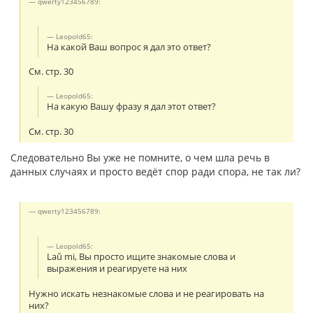
qwerty123456789:
Leopold65:
На какой Ваш вопрос я дал это ответ?
См. стр. 30
Leopold65:
На какую Вашу фразу я дал этот ответ?
См. стр. 30
Следовательно Вы уже не помните, о чем шла речь в
данных случаях и просто ведёт спор ради спора, не так ли?
qwerty123456789:
Leopold65:
Laŭ mi, Вы просто ищите знакомые слова и
выражения и реагируете на них
Нужно искать незнакомые слова и не реагировать на
них?