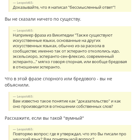
Leopold65:
Доказывайте, что я написал "бессмысленный ответ"!
Вы не сказали ничего по существу.
Leopold65:
Например фраза из Википедии "Также существуют
искусственные языки, основанные на других
искусственных языках, обычно из-за раскола в
сообществе; именно так от эсперанто откололись идо,
эксельсиоро, эсперанто-сен-флексио, современный
эсперанто..." мягко говоря спорная, или вообще бредовая
в отношении эсперанто.
Что в этой фразе спорного или бредового - вы не
объяснили.
Leopold65:
Вам известно такое понятие как "доказательство" и как
оно производится в отношении собственных слов?
Расскажите, если вы такой "вумный"
Leopold65:
Повторяю вопрос: где я утверждал, что это Вы писали про
чешский язык? Вам понятен мой вопрос?