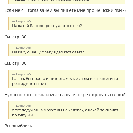
Если не я - тогда зачем вы пишете мне про чешский язык?
Leopold65:
На какой Ваш вопрос я дал это ответ?
См. стр. 30
Leopold65:
На какую Вашу фразу я дал этот ответ?
См. стр. 30
Leopold65:
Laŭ mi, Вы просто ищите знакомые слова и выражения и
реагируете на них
Нужно искать незнакомые слова и не реагировать на них?
Leopold65:
я тут подумал - а может Вы не человек, а какой-то скрипт
по типу ИИ
Вы ошиблись