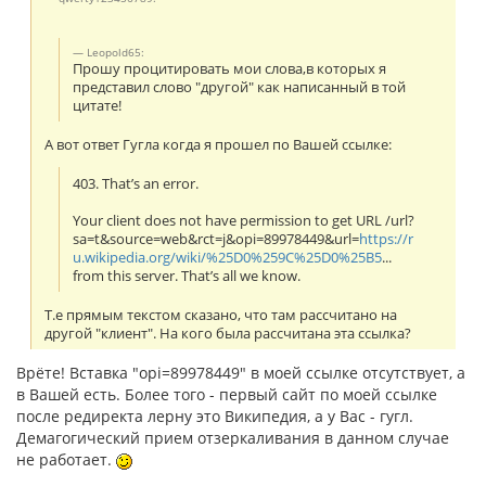
Leopold65:
Прошу процитировать мои слова,в которых я
представил слово "другой" как написанный в той
цитате!
А вот ответ Гугла когда я прошел по Вашей ссылке:
403. That’s an error.
Your client does not have permission to get URL /url?
sa=t&source=web&rct=j&opi=89978449&url=
https://r
u.wikipedia.org/wiki/%25D0%259C%25D0%25B5
...
from this server. That’s all we know.
Т.е прямым текстом сказано, что там рассчитано на
другой "клиент". На кого была рассчитана эта ссылка?
Врёте! Вставка "opi=89978449" в моей ссылке отсутствует, а
в Вашей есть. Более того - первый сайт по моей ссылке
после редиректа лерну это Википедия, а у Вас - гугл.
Демагогический прием отзеркаливания в данном случае
не работает.