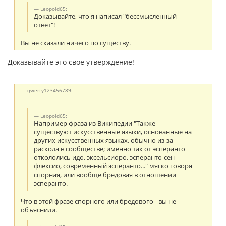
Leopold65:
Доказывайте, что я написал "бессмысленный
ответ"!
Вы не сказали ничего по существу.
Доказывайте это свое утверждение!
qwerty123456789:
Leopold65:
Например фраза из Википедии "Также
существуют искусственные языки, основанные на
других искусственных языках, обычно из-за
раскола в сообществе; именно так от эсперанто
откололись идо, эксельсиоро, эсперанто-сен-
флексио, современный эсперанто..." мягко говоря
спорная, или вообще бредовая в отношении
эсперанто.
Что в этой фразе спорного или бредового - вы не
объяснили.