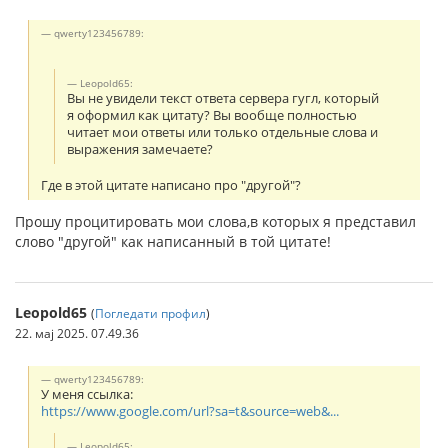
qwerty123456789:
Leopold65:
Вы не увидели текст ответа сервера гугл, который
я оформил как цитату? Вы вообще полностью
читает мои ответы или только отдельные слова и
выражения замечаете?
Где в этой цитате написано про "другой"?
Прошу процитировать мои слова,в которых я представил
слово "другой" как написанный в той цитате!
Leopold65
(
Погледати профил
)
22. мај 2025. 07.49.36
qwerty123456789:
У меня ссылка:
https://www.google.com/url?sa=t&source=web&...
Leopold65: