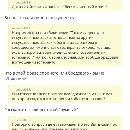
Leopold65:
Доказывайте, что я написал "бессмысленный ответ"!
Вы не сказали ничего по существу.
Leopold65:
Например фраза из Википедии "Также существуют
искусственные языки, основанные на других
искусственных языках, обычно из-за раскола в
сообществе; именно так от эсперанто откололись идо,
эксельсиоро, эсперанто-сен-флексио, современный
эсперанто..." мягко говоря спорная, или вообще бредовая
в отношении эсперанто.
Что в этой фразе спорного или бредового - вы не
объяснили.
Leopold65:
Вам известно такое понятие как "доказательство" и как
оно производится в отношении собственных слов?
Расскажите, если вы такой "вумный"
Leopold65:
Повторяю вопрос: где я утверждал, что это Вы писали про
чешский язык? Вам понятен мой вопрос?