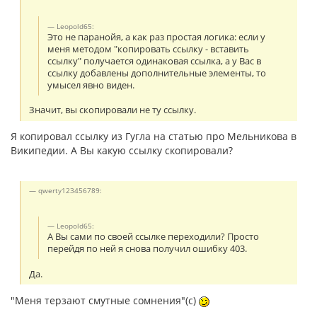
Leopold65:
Это не паранойя, а как раз простая логика: если у
меня методом "копировать ссылку - вставить
ссылку" получается одинаковая ссылка, а у Вас в
ссылку добавлены дополнительные элементы, то
умысел явно виден.
Значит, вы скопировали не ту ссылку.
Я копировал ссылку из Гугла на статью про Мельникова в
Википедии. А Вы какую ссылку скопировали?
qwerty123456789:
Leopold65:
А Вы сами по своей ссылке переходили? Просто
перейдя по ней я снова получил ошибку 403.
Да.
"Меня терзают смутные сомнения"(с)