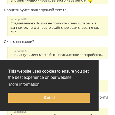
упомянул чешский язык. Вы этого не заметили?
Процитируйте ваш "прямой текст"
Leopold65:
Следовательно Вы уже не помните, о чем шла речь в
данных случаях и просто ведёт спор ради спора, не так
ли?
С чего вы взяли?
Leopold65:
Значит тут имеет место быть психическое расстройство...
Не нужно приписывать мне свои психокомплексы и
психические расстройства. Резонёрство - симптом
This website uses cookies to ensure you get
шизофрении.
the best experience on our website.
Leopold65:
More information
Почти везде:
Сначала вы пишете про "очевидные вещи", потом "почти
Got it!
везде". По существу сказать нечего?
Leopold65: