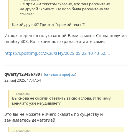
Т.е прямым текстом сказано, что там рассчитано
на другой "клиент". На кого была рассчитана эта
ссылка?
Какой другой? Где этот "прямой текст"?
Итак, я перешел по указанной Вами ссылке. Снова получил
ошибку 403. Вот скриншот экрана, читайте сами:
https://i.postimg.cc/ZK36XH4y/2025-05-22-10-43-52....
qwerty123456789
(
Погледати профил
)
22. мај 2025. 17.47.54
Leopold65:
Вы снова не смогли ответить за свои слова. И почему
меня это уже не удивляет?
Это вы не можете ничего сказать по существу и
занимаетесь демагогией.
Leopold65: