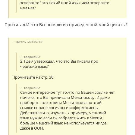
эсперанто" это некий иной язык,чем эсперанто
или нет?
Прочитал.И что Вы поняли из приведенной моей цитаты?
qwerty123456789:
Leopold65:
2. Где я утверждал, что это Вы писали про
чешский язык?
Прочитайте на стр. 30:
Leopold65:
Самое интересное тут то,что по Вашей ссылке нет
ничего, что Вы приписали Мельникову. И даже
наоборот - все ответы Мельникова по этой
ссылке вполне логичны и информативны.
Действительно, изучать, к примеру, чешский
язык нужно если ты собрался жить в Чехии,
больше чешский язык не используется нигде.
Даже в ООН.