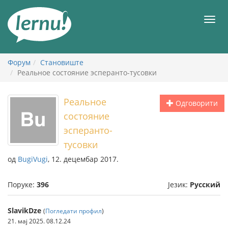
У
садржају
Мен
Форум
Становиште
Реальное состояние эсперанто-тусовки
Реальное
Одговорити
состояние
эсперанто-
тусовки
од
BugiVugi
, 12. децембар 2017.
Поруке:
396
Језик:
Русский
SlavikDze
(
Погледати профил
)
21. мај 2025. 08.12.24