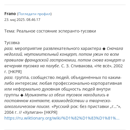
Frano
(
Погледати профил
)
23. мај 2025. 08.46.17
Тема: Реальное состояние эсперанто-тусовки
Тусовка
разг.
мероприятие развлекательного характера ◆
Сначала
недолгий, неутомительный концерт, потом ужин по всем
правилам французской гастрономии, потом снова концерт и
вечерняя тусовка на палубе
. С. З. Спивакова, «Не всё», 2002
г. [НКРЯ]
разг.
группа, сообщество людей, объединённых по каким-
либо интересам; любая профессионально-корпоративная
или неформально духовная общность людей внутри
группы ◆
Музыканты из обеих тусовок находились в
постоянном контакте, взаимодействии и творческо-
алкоголическом поиске.
«Русский рок: без приставки „г…“»,
2004 г. // «Хулиган» [НКРЯ]
https://ru.wiktionary.org/wiki/%D1%82%D1%83%D1%81%...