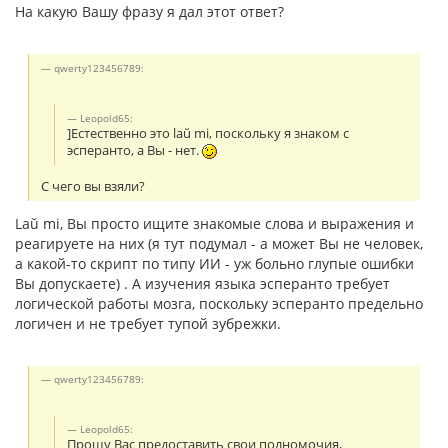
На какую Вашу фразу я дал этот ответ?
qwerty123456789:
Leopold65:
]Естественно это laŭ mi, поскольку я знаком с
эсперанто, а Вы - нет.
С чего вы взяли?
Laŭ mi, Вы просто ищите знакомые слова и выражения и
реагируете на них (я тут подумал - а может Вы не человек,
а какой-то скрипт по типу ИИ - уж больно глупые ошибки
Вы допускаете) . А изучения языка эсперанто требует
логической работы мозга, поскольку эсперанто предельно
логичен и не требует тупой зубрежки.
qwerty123456789:
Leopold65:
Прошу Вас предоставить свои полномочия,