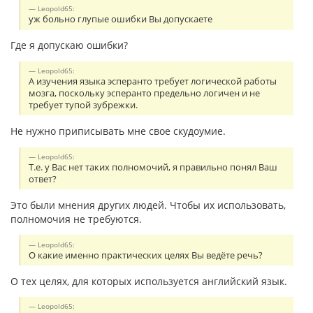
Leopold65:
уж больно глупые ошибки Вы допускаете
Где я допускаю ошибки?
Leopold65:
А изучения языка эсперанто требует логической работы
мозга, поскольку эсперанто предельно логичен и не
требует тупой зубрежки.
Не нужно приписывать мне свое скудоумие.
Leopold65:
Т.е. у Вас нет таких полномочий, я правильно понял Ваш
ответ?
Это были мнения других людей. Чтобы их использовать,
полномочия не требуются.
Leopold65:
О какие именно практических целях Вы ведёте речь?
О тех целях, для которых используется английский язык.
Leopold65: