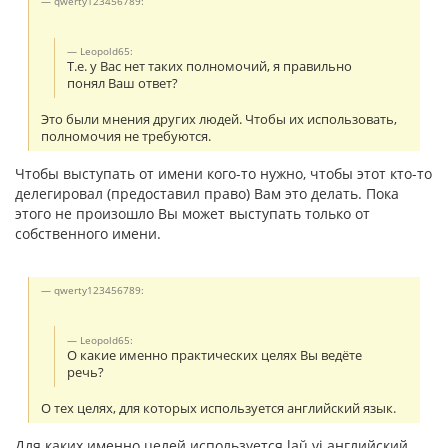
qwerty123456789:
Leopold65:
Т.е. у Вас нет таких полномочий, я правильно
понял Ваш ответ?
Это были мнения других людей. Чтобы их использовать,
полномочия не требуются.
Чтобы выступать от имени кого-то нужно, чтобы этот кто-то
делегировал (предоставил право) Вам это делать. Пока
этого не произошло Вы может выступать только от
собственного имени.
qwerty123456789:
Leopold65:
О какие именно практических целях Вы ведёте
речь?
О тех целях, для которых используется английский язык.
Для каких именно целей используется laŭ vi английский