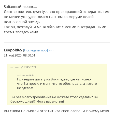
Забавный нюанс...
Лингво-воитель qwerty, явно презирающий эсперанто, тем
не менее уже удостоился на этом эо-форуме целой
полновесной звезды.
Так он, пожалуй, и меня обгонит с моими выстраданными
тремя звёздочками.
Leopold65
(
Погледати профил
)
21. мај 2025. 08.50.01
qwerty123456789:
Leopold65:
Приведите цитату из Википедии, где написано,
что Вы просили меня что-то обосновать, а я этого
не сделал!
Вы без моего требования не можете этого сделать? Вы
беспомощный? Или у вас алогия?
Вы снова не смогли ответить за свои слова. И почему меня