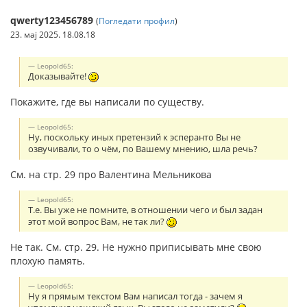
qwerty123456789
(
Погледати профил
)
23. мај 2025. 18.08.18
Leopold65:
Доказывайте!
Покажите, где вы написали по существу.
Leopold65:
Ну, поскольку иных претензий к эсперанто Вы не
озвучивали, то о чём, по Вашему мнению, шла речь?
См. на стр. 29 про Валентина Мельникова
Leopold65:
Т.е. Вы уже не помните, в отношении чего и был задан
этот мой вопрос Вам, не так ли?
Не так. См. стр. 29. Не нужно приписывать мне свою
плохую память.
Leopold65:
Ну я прямым текстом Вам написал тогда - зачем я