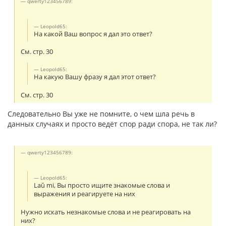
qwerty123456789:
Leopold65:
На какой Ваш вопрос я дал это ответ?
См. стр. 30
Leopold65:
На какую Вашу фразу я дал этот ответ?
См. стр. 30
Следовательно Вы уже не помните, о чем шла речь в
данных случаях и просто ведёт спор ради спора, не так ли?
qwerty123456789:
Leopold65:
Laŭ mi, Вы просто ищите знакомые слова и
выражения и реагируете на них
Нужно искать незнакомые слова и не реагировать на
них?