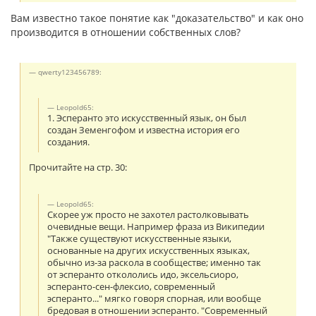
Вам известно такое понятие как "доказательство" и как оно
производится в отношении собственных слов?
qwerty123456789:
Leopold65:
1. Эсперанто это искусственный язык, он был
создан Земенгофом и известна история его
создания.
Прочитайте на стр. 30:
Leopold65:
Скорее уж просто не захотел растолковывать
очевидные вещи. Например фраза из Википедии
"Также существуют искусственные языки,
основанные на других искусственных языках,
обычно из-за раскола в сообществе; именно так
от эсперанто откололись идо, эксельсиоро,
эсперанто-сен-флексио, современный
эсперанто..." мягко говоря спорная, или вообще
бредовая в отношении эсперанто. "Современный