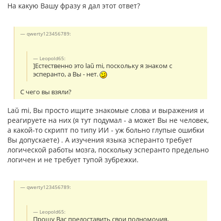
На какую Вашу фразу я дал этот ответ?
qwerty123456789:
Leopold65:
]Естественно это laŭ mi, поскольку я знаком с
эсперанто, а Вы - нет.
С чего вы взяли?
Laŭ mi, Вы просто ищите знакомые слова и выражения и
реагируете на них (я тут подумал - а может Вы не человек,
а какой-то скрипт по типу ИИ - уж больно глупые ошибки
Вы допускаете) . А изучения языка эсперанто требует
логической работы мозга, поскольку эсперанто предельно
логичен и не требует тупой зубрежки.
qwerty123456789:
Leopold65:
Прошу Вас предоставить свои полномочия,