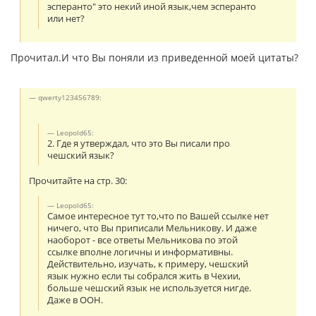
эсперанто" это некий иной язык,чем эсперанто
или нет?
Прочитал.И что Вы поняли из приведенной моей цитаты?
qwerty123456789:
Leopold65:
2. Где я утверждал, что это Вы писали про
чешский язык?
Прочитайте на стр. 30:
Leopold65:
Самое интересное тут то,что по Вашей ссылке нет
ничего, что Вы приписали Мельникову. И даже
наоборот - все ответы Мельникова по этой
ссылке вполне логичны и информативны.
Действительно, изучать, к примеру, чешский
язык нужно если ты собрался жить в Чехии,
больше чешский язык не используется нигде.
Даже в ООН.