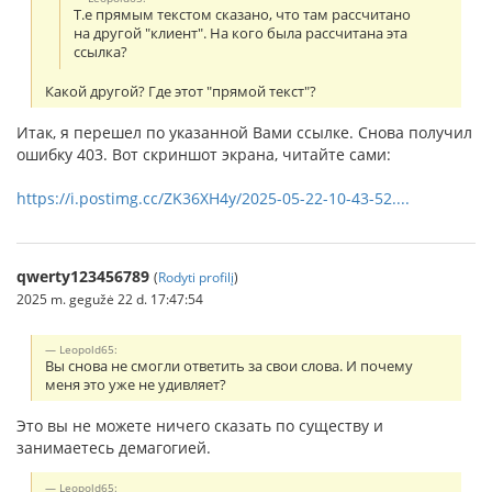
Т.е прямым текстом сказано, что там рассчитано
на другой "клиент". На кого была рассчитана эта
ссылка?
Какой другой? Где этот "прямой текст"?
Итак, я перешел по указанной Вами ссылке. Снова получил
ошибку 403. Вот скриншот экрана, читайте сами:
https://i.postimg.cc/ZK36XH4y/2025-05-22-10-43-52....
qwerty123456789
(
Rodyti profilį
)
2025 m. gegužė 22 d. 17:47:54
Leopold65:
Вы снова не смогли ответить за свои слова. И почему
меня это уже не удивляет?
Это вы не можете ничего сказать по существу и
занимаетесь демагогией.
Leopold65: