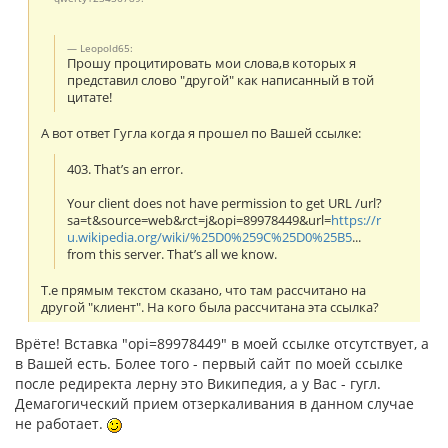
Leopold65:
Прошу процитировать мои слова,в которых я
представил слово "другой" как написанный в той
цитате!
А вот ответ Гугла когда я прошел по Вашей ссылке:
403. That’s an error.
Your client does not have permission to get URL /url?
sa=t&source=web&rct=j&opi=89978449&url=
https://r
u.wikipedia.org/wiki/%25D0%259C%25D0%25B5
...
from this server. That’s all we know.
Т.е прямым текстом сказано, что там рассчитано на
другой "клиент". На кого была рассчитана эта ссылка?
Врёте! Вставка "opi=89978449" в моей ссылке отсутствует, а
в Вашей есть. Более того - первый сайт по моей ссылке
после редиректа лерну это Википедия, а у Вас - гугл.
Демагогический прием отзеркаливания в данном случае
не работает.