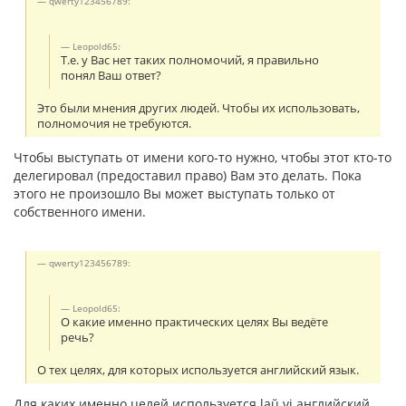
qwerty123456789:
Leopold65:
Т.е. у Вас нет таких полномочий, я правильно
понял Ваш ответ?
Это были мнения других людей. Чтобы их использовать,
полномочия не требуются.
Чтобы выступать от имени кого-то нужно, чтобы этот кто-то
делегировал (предоставил право) Вам это делать. Пока
этого не произошло Вы может выступать только от
собственного имени.
qwerty123456789:
Leopold65:
О какие именно практических целях Вы ведёте
речь?
О тех целях, для которых используется английский язык.
Для каких именно целей используется laŭ vi английский