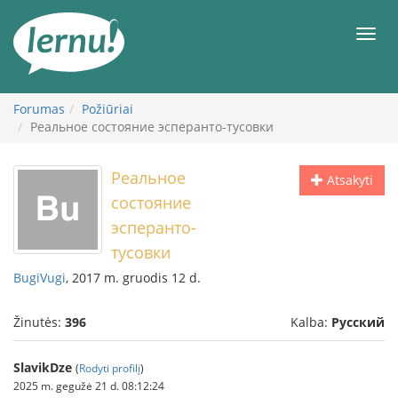
Į
turinį
Meni
Forumas
Požiūriai
Реальное состояние эсперанто-тусовки
Реальное
Atsakyti
состояние
эсперанто-
тусовки
BugiVugi
, 2017 m. gruodis 12 d.
Žinutės:
396
Kalba:
Русский
SlavikDze
(
Rodyti profilį
)
2025 m. gegužė 21 d. 08:12:24