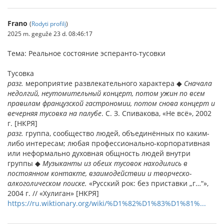
Frano
(
Rodyti profilį
)
2025 m. gegužė 23 d. 08:46:17
Тема: Реальное состояние эсперанто-тусовки
Тусовка
разг.
мероприятие развлекательного характера ◆
Сначала
недолгий, неутомительный концерт, потом ужин по всем
правилам французской гастрономии, потом снова концерт и
вечерняя тусовка на палубе
. С. З. Спивакова, «Не всё», 2002
г. [НКРЯ]
разг.
группа, сообщество людей, объединённых по каким-
либо интересам; любая профессионально-корпоративная
или неформально духовная общность людей внутри
группы ◆
Музыканты из обеих тусовок находились в
постоянном контакте, взаимодействии и творческо-
алкоголическом поиске.
«Русский рок: без приставки „г…“»,
2004 г. // «Хулиган» [НКРЯ]
https://ru.wiktionary.org/wiki/%D1%82%D1%83%D1%81%...