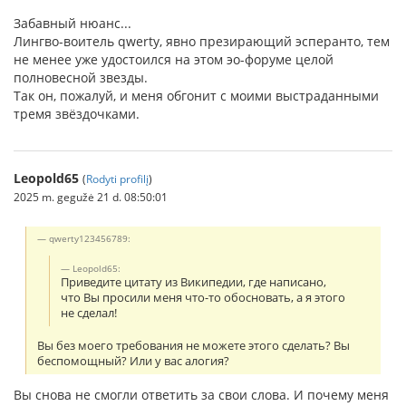
Забавный нюанс...
Лингво-воитель qwerty, явно презирающий эсперанто, тем
не менее уже удостоился на этом эо-форуме целой
полновесной звезды.
Так он, пожалуй, и меня обгонит с моими выстраданными
тремя звёздочками.
Leopold65
(
Rodyti profilį
)
2025 m. gegužė 21 d. 08:50:01
qwerty123456789:
Leopold65:
Приведите цитату из Википедии, где написано,
что Вы просили меня что-то обосновать, а я этого
не сделал!
Вы без моего требования не можете этого сделать? Вы
беспомощный? Или у вас алогия?
Вы снова не смогли ответить за свои слова. И почему меня