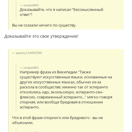
Leopold65:
Доказывайте, что я написал "бессмысленный
ответ"!
Вы не сказали ничего по существу.
Доказывайте это свое утверждение!
qwerty123456789:
Leopold65:
Например фраза из Википедии "Также
существуют искусственные языки, основанные на
других искусственных языках, обычно из-за
раскола в сообществе; именно так от эсперанто
откололись идо, эксельсиоро, эсперанто-сен-
флексио, современный эсперанто..." мягко говоря
спорная, или вообще бредовая в отношении
эсперанто.
Что в этой фразе спорного или бредового - вы не
объяснили.