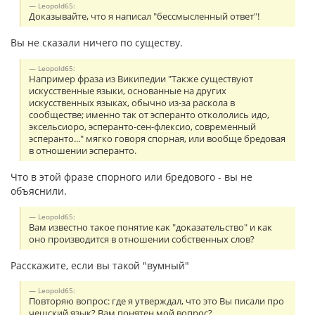
Leopold65:
Доказывайте, что я написал "бессмысленный ответ"!
Вы не сказали ничего по существу.
Leopold65:
Например фраза из Википедии "Также существуют
искусственные языки, основанные на других
искусственных языках, обычно из-за раскола в
сообществе; именно так от эсперанто откололись идо,
эксельсиоро, эсперанто-сен-флексио, современный
эсперанто..." мягко говоря спорная, или вообще бредовая
в отношении эсперанто.
Что в этой фразе спорного или бредового - вы не
объяснили.
Leopold65:
Вам известно такое понятие как "доказательство" и как
оно производится в отношении собственных слов?
Расскажите, если вы такой "вумный"
Leopold65:
Повторяю вопрос: где я утверждал, что это Вы писали про
чешский язык? Вам понятен мой вопрос?