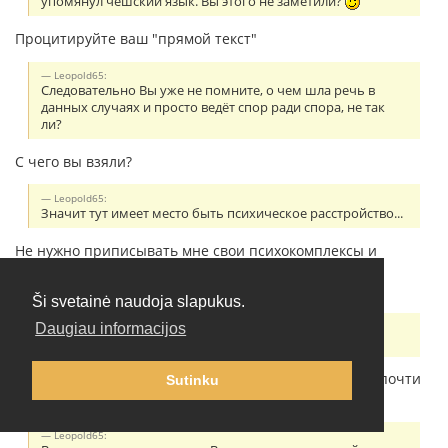
упомянул чешский язык. Вы этого не заметили?
Процитируйте ваш "прямой текст"
Leopold65:
Следовательно Вы уже не помните, о чем шла речь в
данных случаях и просто ведёт спор ради спора, не так
ли?
С чего вы взяли?
Leopold65:
Значит тут имеет место быть психическое расстройство...
Не нужно приписывать мне свои психокомплексы и
психические расстройства. Резонёрство - симптом
шизофрении.
Ši svetainė naudoja slapukus.
Leopold65:
Daugiau informacijos
Почти везде:
Сначала вы пишете про "очевидные вещи", потом "почти
Sutinku
везде". По существу сказать нечего?
Leopold65: