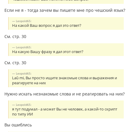
Если не я - тогда зачем вы пишете мне про чешский язык?
Leopold65:
На какой Ваш вопрос я дал это ответ?
См. стр. 30
Leopold65:
На какую Вашу фразу я дал этот ответ?
См. стр. 30
Leopold65:
Laŭ mi, Вы просто ищите знакомые слова и выражения и
реагируете на них
Нужно искать незнакомые слова и не реагировать на них?
Leopold65:
я тут подумал - а может Вы не человек, а какой-то скрипт
по типу ИИ
Вы ошиблись