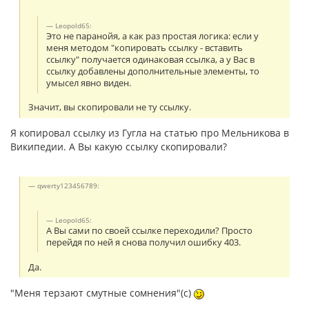
Leopold65:
Это не паранойя, а как раз простая логика: если у
меня методом "копировать ссылку - вставить
ссылку" получается одинаковая ссылка, а у Вас в
ссылку добавлены дополнительные элементы, то
умысел явно виден.
Значит, вы скопировали не ту ссылку.
Я копировал ссылку из Гугла на статью про Мельникова в
Википедии. А Вы какую ссылку скопировали?
qwerty123456789:
Leopold65:
А Вы сами по своей ссылке переходили? Просто
перейдя по ней я снова получил ошибку 403.
Да.
"Меня терзают смутные сомнения"(с)