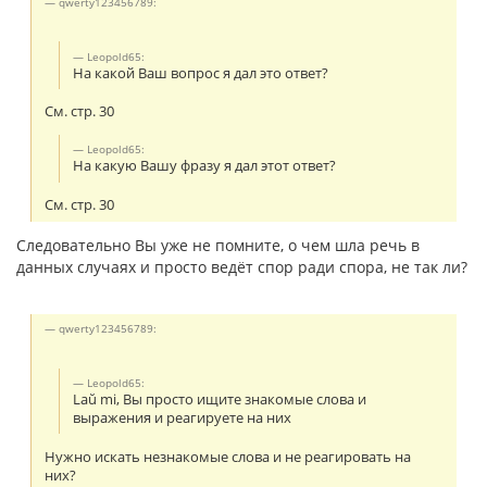
qwerty123456789:
Leopold65:
На какой Ваш вопрос я дал это ответ?
См. стр. 30
Leopold65:
На какую Вашу фразу я дал этот ответ?
См. стр. 30
Следовательно Вы уже не помните, о чем шла речь в
данных случаях и просто ведёт спор ради спора, не так ли?
qwerty123456789:
Leopold65:
Laŭ mi, Вы просто ищите знакомые слова и
выражения и реагируете на них
Нужно искать незнакомые слова и не реагировать на
них?