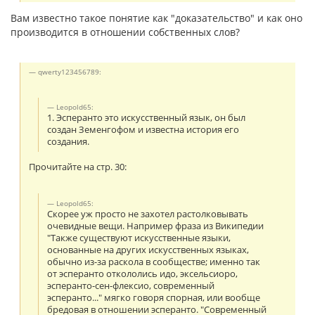
Вам известно такое понятие как "доказательство" и как оно
производится в отношении собственных слов?
qwerty123456789:
Leopold65:
1. Эсперанто это искусственный язык, он был
создан Земенгофом и известна история его
создания.
Прочитайте на стр. 30:
Leopold65:
Скорее уж просто не захотел растолковывать
очевидные вещи. Например фраза из Википедии
"Также существуют искусственные языки,
основанные на других искусственных языках,
обычно из-за раскола в сообществе; именно так
от эсперанто откололись идо, эксельсиоро,
эсперанто-сен-флексио, современный
эсперанто..." мягко говоря спорная, или вообще
бредовая в отношении эсперанто. "Современный