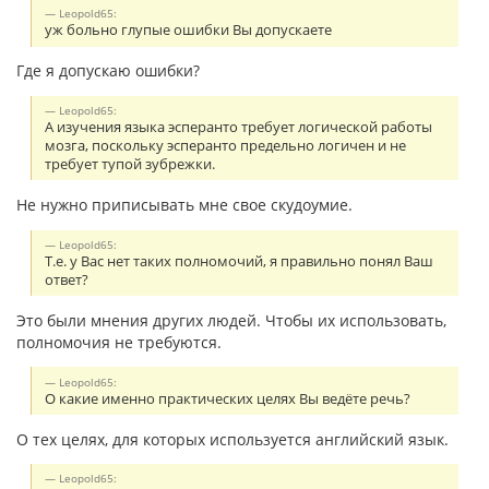
Leopold65:
уж больно глупые ошибки Вы допускаете
Где я допускаю ошибки?
Leopold65:
А изучения языка эсперанто требует логической работы
мозга, поскольку эсперанто предельно логичен и не
требует тупой зубрежки.
Не нужно приписывать мне свое скудоумие.
Leopold65:
Т.е. у Вас нет таких полномочий, я правильно понял Ваш
ответ?
Это были мнения других людей. Чтобы их использовать,
полномочия не требуются.
Leopold65:
О какие именно практических целях Вы ведёте речь?
О тех целях, для которых используется английский язык.
Leopold65: