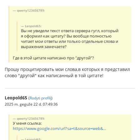
qwerty123456789:
Leopold65:
Вы не увидели текст ответа сервера гугл, который
я оформил как цитату? Вы вообще полностью
читает мои ответы или только отдельные слова и
выражения замечаете?
Где в этой цитате написано про "другой"?
Прошу процитировать мои слова,в которых я представил
слово "другой" как написанный в той цитате!
Leopold65
(
Rodyti profilį
)
2025 m. gegužė 22 d. 07:49:36
qwerty123456789:
У меня ссылка:
https://www.google.com/url?sa=t&source=web&...
Leopold65: