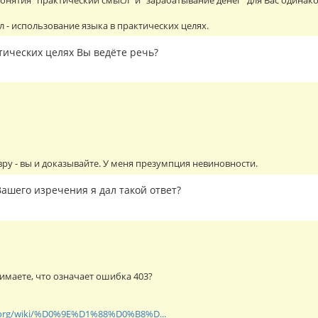
понятия "практический смысл" и "зарабатывание денег" для Вас одинак
 - использование языка в практических целях.
тических целях Вы ведёте речь?
 вру - вы и доказывайте. У меня презумпция невиновности.
ашего изречения я дал такой ответ?
маете, что означает ошибка 403?
ia.org/wiki/%D0%9E%D1%88%D0%B8%D...