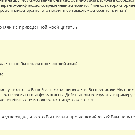
ные на других искусственных языках, обычно из-за раскола в сообществ
сперанто-сен-флексио, современный эсперанто..." мягко говоря спорн
временный эсперанто" это некий иной язык,чем эсперанто или нет?
оняли из приведенной моей цитаты?
дал, что это Вы писали про чешский язык?
30:
ое тут то,что по Вашей ссылке нет ничего, что Вы приписали Мельник
 вполне логичны и информативны. Действительно, изучать, к примеру,
чешский язык не используется нигде. Даже в ООН.
 я утверждал, что это Вы писали про чешский язык? Вам понят