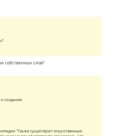
ы?
ии собственных слов?
го создания.
икипедии "Также существуют искусственные