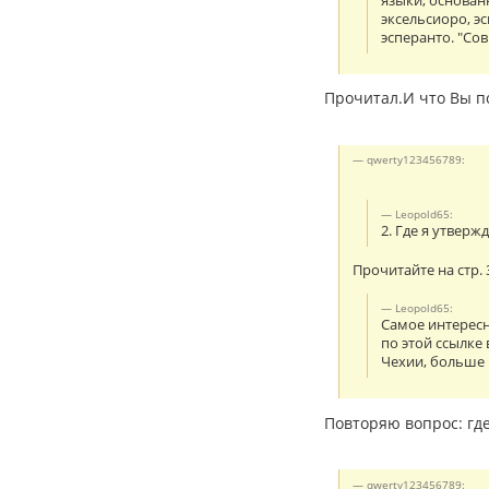
языки, основан
эксельсиоро, э
эсперанто. "Со
Прочитал.И что Вы п
qwerty123456789:
Leopold65:
2. Где я утверж
Прочитайте на стр. 
Leopold65:
Самое интересн
по этой ссылке
Чехии, больше 
Повторяю вопрос: где
qwerty123456789: