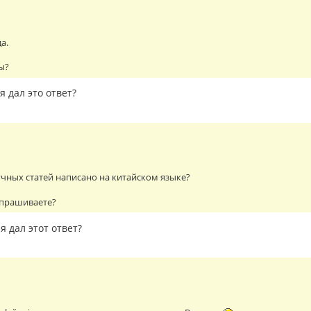
да.
ы?
я дал это ответ?
учных статей написано на китайском языке?
спрашиваете?
я дал этот ответ?