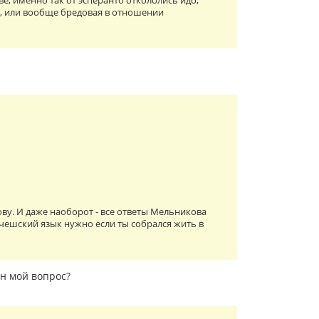
е; именно так от эсперанто откололись идо,
ая, или вообще бредовая в отношении
ову. И даже наоборот - все ответы Мельникова
 чешский язык нужно если ты собрался жить в
ен мой вопрос?