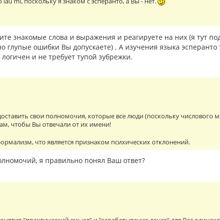
о laŭ mi, поскольку я знаком с эсперанто, а Вы - нет.
ите знакомые слова и выражения и реагируете на них (я тут под
но глупые ошибки Вы допускаете) . А изучения языка эсперанто 
логичен и не требует тупой зубрежки.
оставить свои полномочия, которые все люди (поскольку числового мар
ам, чтобы Вы отвечали от их имени!
ормализм, что является признаком психических отклонений.
 полномочий, я правильно понял Ваш ответ?