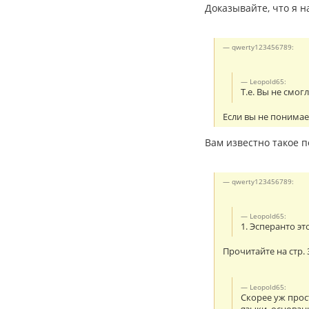
Доказывайте, что я 
qwerty123456789:
Leopold65:
Т.е. Вы не смо
Если вы не понимает
Вам известно такое п
qwerty123456789:
Leopold65:
1. Эсперанто э
Прочитайте на стр. 
Leopold65:
Скорее уж прос