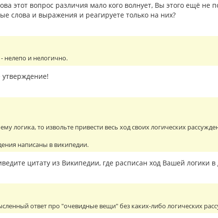
ва этот вопрос различия мало кого волнует, Вы этого ещё не п
ые слова и выражения и реагируете только на них?
 - нелепо и нелогично.
е утверждение!
шему логика, то извольте привести весь ход своих логических рассужде
дения написаны в википедии.
иведите цитату из Википедии, где расписан ход Вашей логики в
сленный ответ про "очевидные вещи" без каких-либо логических рас