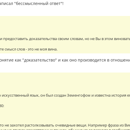
написал "бессмысленный ответ"!
гли предоставить доказательства своим словам, но не Вы в этом виноват
е смысл слов - это не моя вина.
онятие как "доказательство" и как оно производится в отношен
то искусственный язык, он был создан Земенгофом и известна история е
30:
то не захотел растолковывать очевидные вещи. Например фраза из В