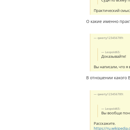
Судя по всему 
Практический смысл
О какие именно прак
qwerty123456789:
Leopold65:
Доказывайте!
Вы написали, что я
В отношении какого В
qwerty123456789:
Leopold65:
Вы вообще пони
Расскажите.
https://ru.wikiped