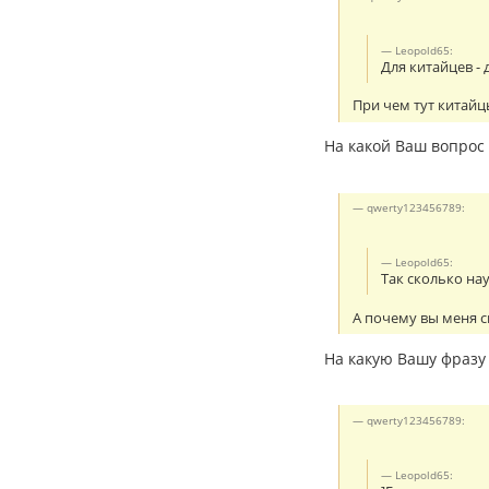
Leopold65:
Для китайцев - 
При чем тут китайц
На какой Ваш вопрос 
qwerty123456789:
Leopold65:
Так сколько на
А почему вы меня 
На какую Вашу фразу 
qwerty123456789:
Leopold65: