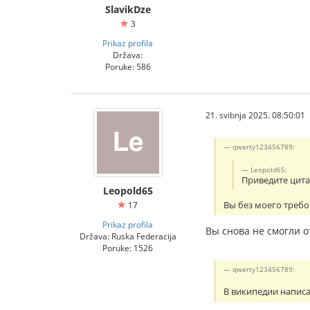
SlavikDze
3
Prikaz profila
Država:
Poruke: 586
21. svibnja 2025. 08:50:01
qwerty123456789:
Leopold65:
Приведите цитат
Leopold65
Вы без моего требо
17
Prikaz profila
Вы снова не смогли о
Država: Ruska Federacija
Poruke: 1526
qwerty123456789:
В википедии написа