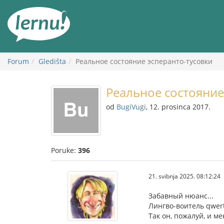
Sadržaj
Forum
Gledišta
Реальное состояние эсперанто-тусовки
Реальное состояние
od
BugiVugi
, 12. prosinca 2017.
Poruke:
396
21. svibnja 2025. 08:12:24
Забавный нюанс...
Лингво-воитель qwer
Так он, пожалуй, и 