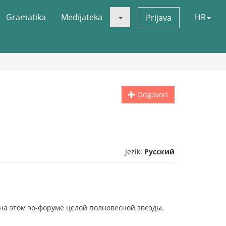
Gramatika
Medijateka
HR
Prijava
Odgovori
Jezik:
Русский
на этом эо-форуме целой полновесной звезды.