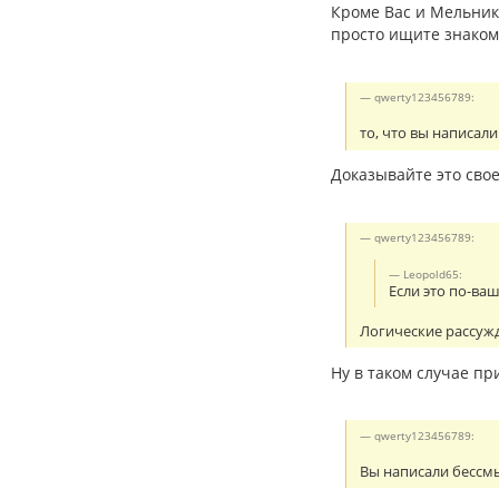
Кроме Вас и Мельнико
просто ищите знаком
qwerty123456789:
то, что вы написали
Доказывайте это сво
qwerty123456789:
Leopold65:
Если это по-ва
Логические рассуж
Ну в таком случае пр
qwerty123456789:
Вы написали бессмы