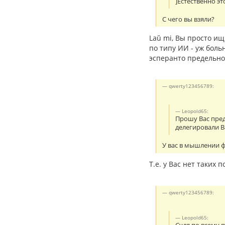
]Естественно эт
С чего вы взяли?
Laŭ mi, Вы просто ищ
по типу ИИ - уж боль
эсперанто предельно 
qwerty123456789:
Leopold65:
Прошу Вас пред
делегировали В
У вас в мышлении ф
Т.е. у Вас нет таких
qwerty123456789:
Leopold65: