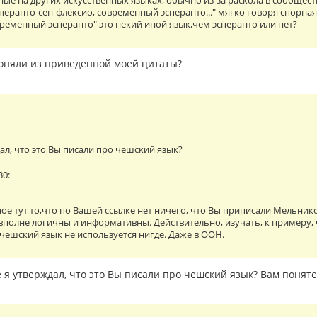
ные на других искусственных языках, обычно из-за раскола в сообществ
сперанто-сен-флексио, современный эсперанто..." мягко говоря спорн
временный эсперанто" это некий иной язык,чем эсперанто или нет?
оняли из приведенной моей цитаты?
дал, что это Вы писали про чешский язык?
30:
ое тут то,что по Вашей ссылке нет ничего, что Вы приписали Мельник
 вполне логичны и информативны. Действительно, изучать, к примеру,
чешский язык не используется нигде. Даже в ООН.
 я утверждал, что это Вы писали про чешский язык? Вам понят