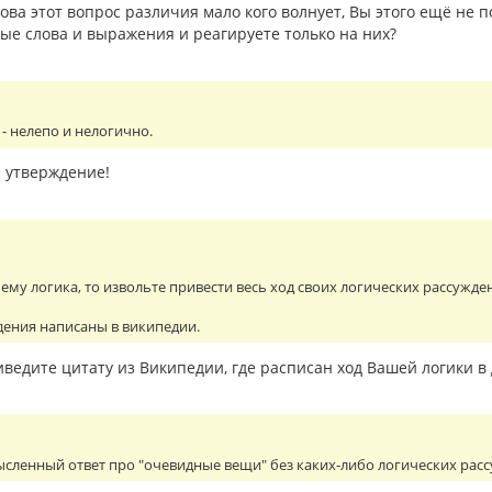
ва этот вопрос различия мало кого волнует, Вы этого ещё не п
ые слова и выражения и реагируете только на них?
 - нелепо и нелогично.
е утверждение!
шему логика, то извольте привести весь ход своих логических рассужде
дения написаны в википедии.
иведите цитату из Википедии, где расписан ход Вашей логики в
сленный ответ про "очевидные вещи" без каких-либо логических рас