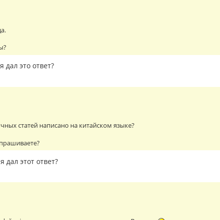
да.
ы?
я дал это ответ?
учных статей написано на китайском языке?
спрашиваете?
я дал этот ответ?