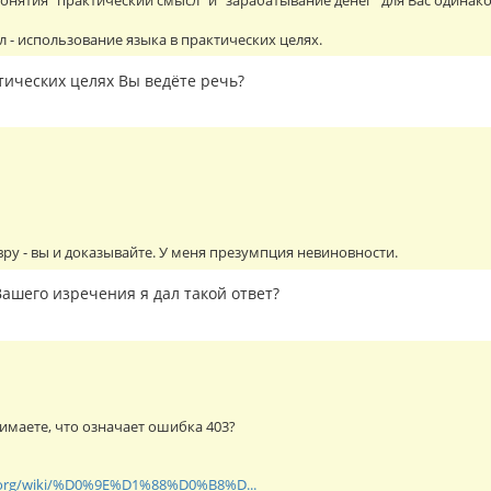
понятия "практический смысл" и "зарабатывание денег" для Вас одинак
 - использование языка в практических целях.
тических целях Вы ведёте речь?
 вру - вы и доказывайте. У меня презумпция невиновности.
ашего изречения я дал такой ответ?
маете, что означает ошибка 403?
ia.org/wiki/%D0%9E%D1%88%D0%B8%D...