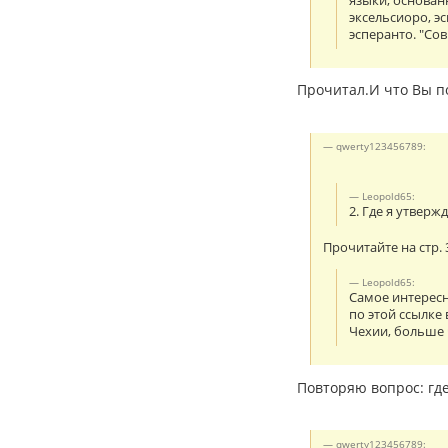
языки, основан
эксельсиоро, э
эсперанто. "Со
Прочитал.И что Вы п
qwerty123456789:
Leopold65:
2. Где я утверж
Прочитайте на стр. 
Leopold65:
Самое интересн
по этой ссылке
Чехии, больше 
Повторяю вопрос: где
qwerty123456789: