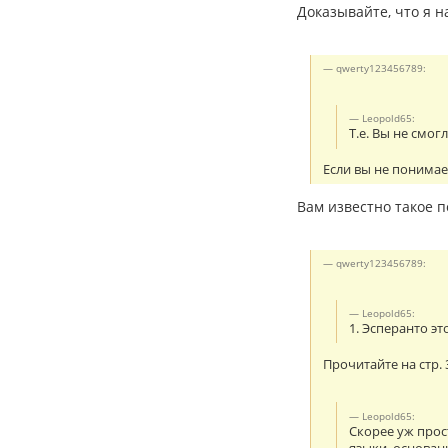
Доказывайте, что я 
qwerty123456789:
Leopold65:
Т.е. Вы не смо
Если вы не понимает
Вам известно такое п
qwerty123456789:
Leopold65:
1. Эсперанто э
Прочитайте на стр. 
Leopold65:
Скорее уж прос