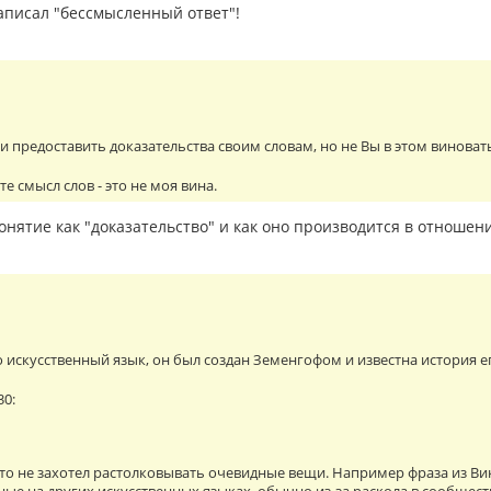
написал "бессмысленный ответ"!
гли предоставить доказательства своим словам, но не Вы в этом виноват
е смысл слов - это не моя вина.
онятие как "доказательство" и как оно производится в отношен
то искусственный язык, он был создан Земенгофом и известна история е
30:
то не захотел растолковывать очевидные вещи. Например фраза из В