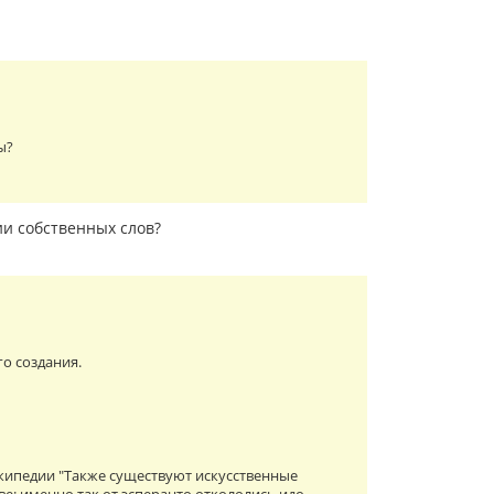
ы?
ии собственных слов?
го создания.
икипедии "Также существуют искусственные