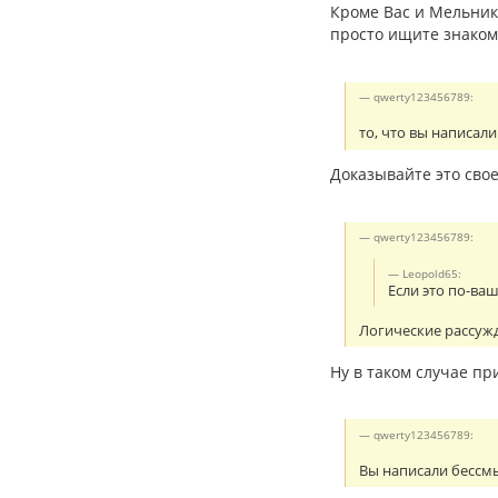
Кроме Вас и Мельнико
просто ищите знаком
qwerty123456789:
то, что вы написали
Доказывайте это сво
qwerty123456789:
Leopold65:
Если это по-ва
Логические рассуж
Ну в таком случае пр
qwerty123456789:
Вы написали бессмы