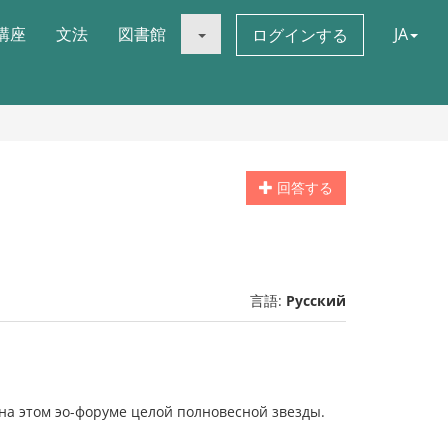
講座
文法
図書館
JA
ログインする
回答する
言語:
Русский
на этом эо-форуме целой полновесной звезды.