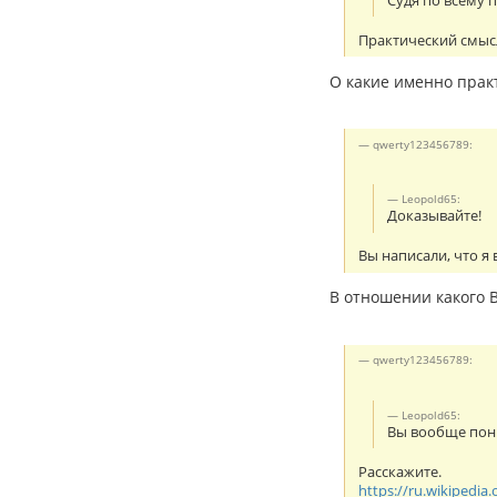
Судя по всему 
Практический смысл
О какие именно прак
qwerty123456789:
Leopold65:
Доказывайте!
Вы написали, что я
В отношении какого В
qwerty123456789:
Leopold65:
Вы вообще пони
Расскажите.
https://ru.wikiped