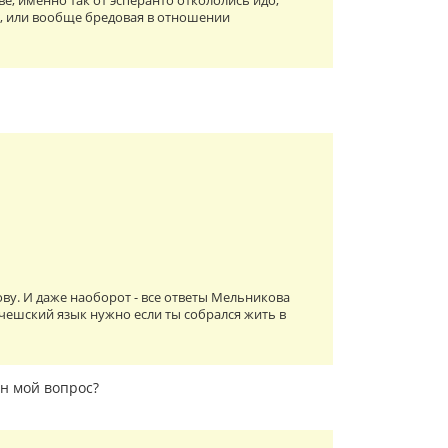
е; именно так от эсперанто откололись идо,
ая, или вообще бредовая в отношении
ову. И даже наоборот - все ответы Мельникова
 чешский язык нужно если ты собрался жить в
ен мой вопрос?