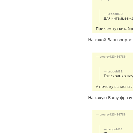
Leopold65:
Для китайцев - 
При чем тут китайц
На какой Ваш вопрос 
qwerty123456789:
Leopold65:
Так сколько на
А почему вы меня 
На какую Вашу фразу 
qwerty123456789:
Leopold65: