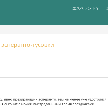
エスペラント？
 эсперанто-тусовки
ty, явно презирающий эсперанто, тем не менее уже удостоился 
меня обгонит с моими выстраданными тремя звёздочками.