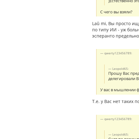
]Естественно эт
С чего вы взяли?
Laŭ mi, Вы просто ищ
по типу ИИ - уж боль
эсперанто предельно 
qwerty123456789:
Leopold65:
Прошу Вас пред
делегировали В
У вас в мышлении ф
Т.е. у Вас нет таких
qwerty123456789:
Leopold65: