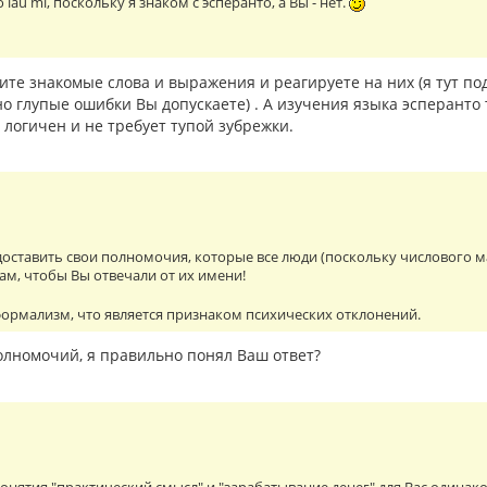
о laŭ mi, поскольку я знаком с эсперанто, а Вы - нет.
ите знакомые слова и выражения и реагируете на них (я тут под
но глупые ошибки Вы допускаете) . А изучения языка эсперанто 
логичен и не требует тупой зубрежки.
оставить свои полномочия, которые все люди (поскольку числового мар
ам, чтобы Вы отвечали от их имени!
ормализм, что является признаком психических отклонений.
 полномочий, я правильно понял Ваш ответ?