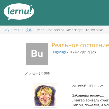
目
次
へ
フォーラム
視点
Реальное состояние эсперанто-тусовки
Реальное состояние
BugiVugi
,2017年12月12日の
メッセージ:
396
2025年5月21日 8:12:24
Забавный нюанс...
Лингво-воитель qwer
Так он, пожалуй, и 