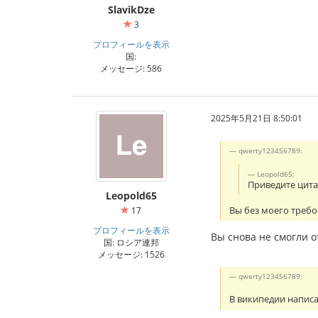
SlavikDze
3
プロフィールを表示
国:
メッセージ: 586
2025年5月21日 8:50:01
qwerty123456789:
Leopold65:
Приведите цитат
Leopold65
Вы без моего требо
17
プロフィールを表示
Вы снова не смогли о
国: ロシア連邦
メッセージ: 1526
qwerty123456789:
В википедии написа