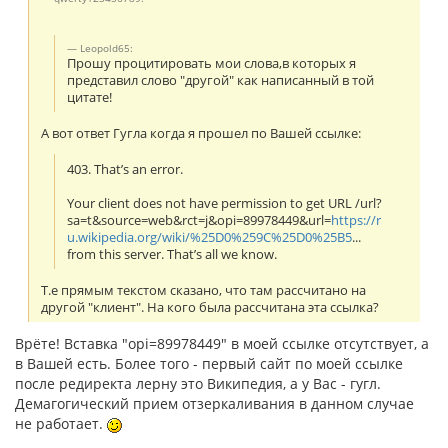
Leopold65:
Прошу процитировать мои слова,в которых я
представил слово "другой" как написанный в той
цитате!
А вот ответ Гугла когда я прошел по Вашей ссылке:
403. That’s an error.
Your client does not have permission to get URL /url?
sa=t&source=web&rct=j&opi=89978449&url=
https://r
u.wikipedia.org/wiki/%25D0%259C%25D0%25B5
...
from this server. That’s all we know.
Т.е прямым текстом сказано, что там рассчитано на
другой "клиент". На кого была рассчитана эта ссылка?
Врёте! Вставка "opi=89978449" в моей ссылке отсутствует, а
в Вашей есть. Более того - первый сайт по моей ссылке
после редиректа лерну это Википедия, а у Вас - гугл.
Демагогический прием отзеркаливания в данном случае
не работает.