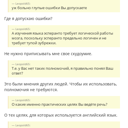
Leopold65:
уж больно глупые ошибки Вы допускаете
Где я допускаю ошибки?
Leopold65:
А изучения языка эсперанто требует логической работы
мозга, поскольку эсперанто предельно логичен и не
требует тупой зубрежки.
Не нужно приписывать мне свое скудоумие.
Leopold65:
Т.е. у Вас нет таких полномочий, я правильно понял Ваш
ответ?
Это были мнения других людей. Чтобы их использовать,
полномочия не требуются.
Leopold65:
О какие именно практических целях Вы ведёте речь?
О тех целях, для которых используется английский язык.
Leopold65: