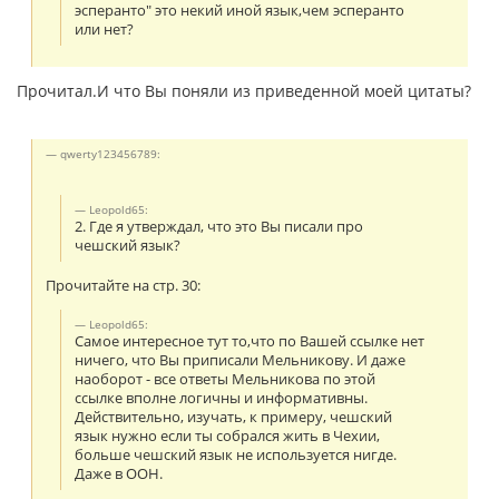
эсперанто" это некий иной язык,чем эсперанто
или нет?
Прочитал.И что Вы поняли из приведенной моей цитаты?
qwerty123456789:
Leopold65:
2. Где я утверждал, что это Вы писали про
чешский язык?
Прочитайте на стр. 30:
Leopold65:
Самое интересное тут то,что по Вашей ссылке нет
ничего, что Вы приписали Мельникову. И даже
наоборот - все ответы Мельникова по этой
ссылке вполне логичны и информативны.
Действительно, изучать, к примеру, чешский
язык нужно если ты собрался жить в Чехии,
больше чешский язык не используется нигде.
Даже в ООН.