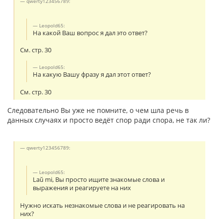
qwerty123456789:
Leopold65:
На какой Ваш вопрос я дал это ответ?
См. стр. 30
Leopold65:
На какую Вашу фразу я дал этот ответ?
См. стр. 30
Следовательно Вы уже не помните, о чем шла речь в
данных случаях и просто ведёт спор ради спора, не так ли?
qwerty123456789:
Leopold65:
Laŭ mi, Вы просто ищите знакомые слова и
выражения и реагируете на них
Нужно искать незнакомые слова и не реагировать на
них?