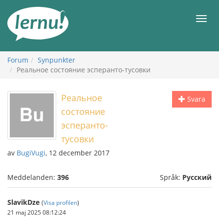
Till
sidans
Meny
innehåll
Forum
Synpunkter
Реальное состояние эсперанто-тусовки
Реальное
Svara
состояние
эсперанто-
тусовки
av
BugiVugi
, 12 december 2017
Meddelanden:
396
Språk:
Русский
SlavikDze
(
Visa profilen
)
21 maj 2025 08:12:24