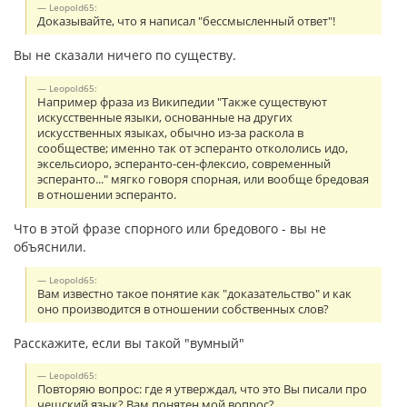
Leopold65:
Доказывайте, что я написал "бессмысленный ответ"!
Вы не сказали ничего по существу.
Leopold65:
Например фраза из Википедии "Также существуют
искусственные языки, основанные на других
искусственных языках, обычно из-за раскола в
сообществе; именно так от эсперанто откололись идо,
эксельсиоро, эсперанто-сен-флексио, современный
эсперанто..." мягко говоря спорная, или вообще бредовая
в отношении эсперанто.
Что в этой фразе спорного или бредового - вы не
объяснили.
Leopold65:
Вам известно такое понятие как "доказательство" и как
оно производится в отношении собственных слов?
Расскажите, если вы такой "вумный"
Leopold65:
Повторяю вопрос: где я утверждал, что это Вы писали про
чешский язык? Вам понятен мой вопрос?