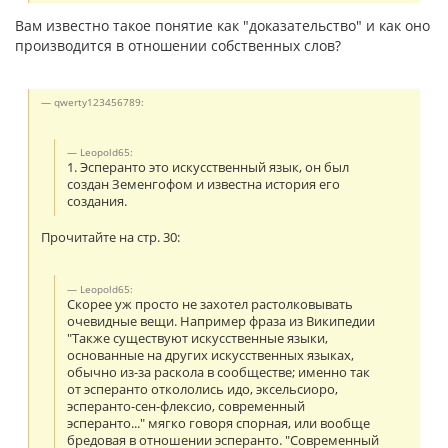
Вам известно такое понятие как "доказательство" и как оно
производится в отношении собственных слов?
qwerty123456789:
Leopold65:
1. Эсперанто это искусственный язык, он был
создан Земенгофом и известна история его
создания.
Прочитайте на стр. 30:
Leopold65:
Скорее уж просто не захотел растолковывать
очевидные вещи. Например фраза из Википедии
"Также существуют искусственные языки,
основанные на других искусственных языках,
обычно из-за раскола в сообществе; именно так
от эсперанто откололись идо, эксельсиоро,
эсперанто-сен-флексио, современный
эсперанто..." мягко говоря спорная, или вообще
бредовая в отношении эсперанто. "Современный