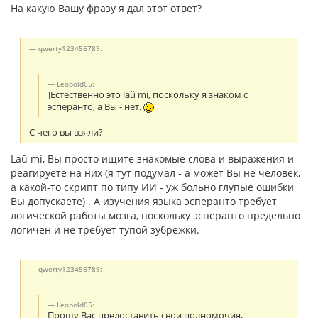
На какую Вашу фразу я дал этот ответ?
qwerty123456789:
Leopold65:
]Естественно это laŭ mi, поскольку я знаком с
эсперанто, а Вы - нет.
С чего вы взяли?
Laŭ mi, Вы просто ищите знакомые слова и выражения и
реагируете на них (я тут подумал - а может Вы не человек,
а какой-то скрипт по типу ИИ - уж больно глупые ошибки
Вы допускаете) . А изучения языка эсперанто требует
логической работы мозга, поскольку эсперанто предельно
логичен и не требует тупой зубрежки.
qwerty123456789:
Leopold65:
Прошу Вас предоставить свои полномочия,