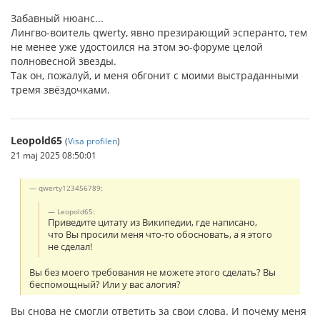
Забавный нюанс...
Лингво-воитель qwerty, явно презирающий эсперанто, тем
не менее уже удостоился на этом эо-форуме целой
полновесной звезды.
Так он, пожалуй, и меня обгонит с моими выстраданными
тремя звёздочками.
Leopold65
(
Visa profilen
)
21 maj 2025 08:50:01
qwerty123456789:
Leopold65:
Приведите цитату из Википедии, где написано,
что Вы просили меня что-то обосновать, а я этого
не сделал!
Вы без моего требования не можете этого сделать? Вы
беспомощный? Или у вас алогия?
Вы снова не смогли ответить за свои слова. И почему меня