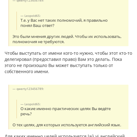
qwerty123456789:
Leopold65:
Т.е. у Вас нет таких полномочий, я правильно
понял Ваш ответ?
Это были мнения других людей. Чтобы их использовать,
полномочия не требуются.
Чтобы выступать от имени кого-то нужно, чтобы этот кто-то
делегировал (предоставил право) Вам это делать. Пока
этого не произошло Вы может выступать только от
собственного имени.
qwerty123456789:
Leopold65:
О какие именно практических целях Вы ведёте
речь?
О тех целях, для которых используется английский язык.
Для каких именно целей используется laŭ vi английский