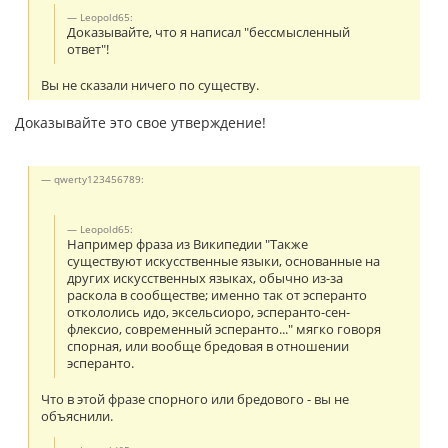
Leopold65:
Доказывайте, что я написал "бессмысленный
ответ"!
Вы не сказали ничего по существу.
Доказывайте это свое утверждение!
qwerty123456789:
Leopold65:
Например фраза из Википедии "Также
существуют искусственные языки, основанные на
других искусственных языках, обычно из-за
раскола в сообществе; именно так от эсперанто
откололись идо, эксельсиоро, эсперанто-сен-
флексио, современный эсперанто..." мягко говоря
спорная, или вообще бредовая в отношении
эсперанто.
Что в этой фразе спорного или бредового - вы не
объяснили.