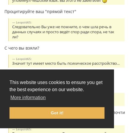
упомянул чешский язык. Вы этого не заметили?
Процитируйте ваш "прямой текст"
Leopold65:
Следовательно Вы уже не помните, о чем шла речь в
данных случаях и просто ведёт спор ради спора, не так
ли?
С чего вы взяли?
Leopold65:
Значит тут имеет место быть психическое расстройство...
Не нужно приписывать мне свои психокомплексы и
психические расстройства. Резонёрство - симптом
This website uses cookies to ensure you get
шизофрении.
the best experience on our website.
Leopold65:
More information
Почти везде:
Сначала вы пишете про "очевидные вещи", потом "почти
Got it!
везде". По существу сказать нечего?
Leopold65: