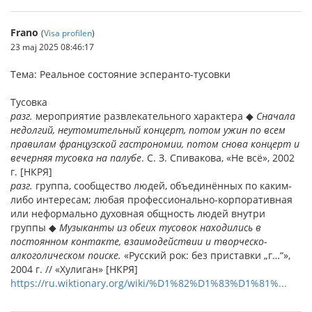
Frano
(
Visa profilen
)
23 maj 2025 08:46:17
Тема: Реальное состояние эсперанто-тусовки
Тусовка
разг.
мероприятие развлекательного характера ◆
Сначала
недолгий, неутомительный концерт, потом ужин по всем
правилам французской гастрономии, потом снова концерт и
вечерняя тусовка на палубе
. С. З. Спивакова, «Не всё», 2002
г. [НКРЯ]
разг.
группа, сообщество людей, объединённых по каким-
либо интересам; любая профессионально-корпоративная
или неформально духовная общность людей внутри
группы ◆
Музыканты из обеих тусовок находились в
постоянном контакте, взаимодействии и творческо-
алкоголическом поиске.
«Русский рок: без приставки „г…“»,
2004 г. // «Хулиган» [НКРЯ]
https://ru.wiktionary.org/wiki/%D1%82%D1%83%D1%81%...