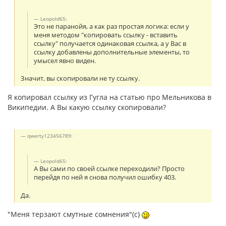
Leopold65:
Это не паранойя, а как раз простая логика: если у
меня методом "копировать ссылку - вставить
ссылку" получается одинаковая ссылка, а у Вас в
ссылку добавлены дополнительные элементы, то
умысел явно виден.
Значит, вы скопировали не ту ссылку.
Я копировал ссылку из Гугла на статью про Мельникова в
Википедии. А Вы какую ссылку скопировали?
qwerty123456789:
Leopold65:
А Вы сами по своей ссылке переходили? Просто
перейдя по ней я снова получил ошибку 403.
Да.
"Меня терзают смутные сомнения"(с)