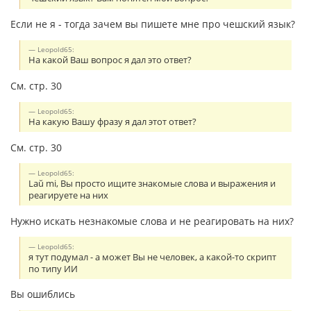
Если не я - тогда зачем вы пишете мне про чешский язык?
Leopold65:
На какой Ваш вопрос я дал это ответ?
См. стр. 30
Leopold65:
На какую Вашу фразу я дал этот ответ?
См. стр. 30
Leopold65:
Laŭ mi, Вы просто ищите знакомые слова и выражения и
реагируете на них
Нужно искать незнакомые слова и не реагировать на них?
Leopold65:
я тут подумал - а может Вы не человек, а какой-то скрипт
по типу ИИ
Вы ошиблись