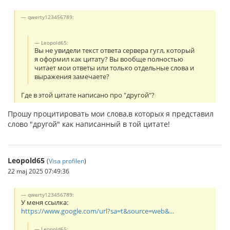
qwerty123456789:
Leopold65:
Вы не увидели текст ответа сервера гугл, который
я оформил как цитату? Вы вообще полностью
читает мои ответы или только отдельные слова и
выражения замечаете?
Где в этой цитате написано про "другой"?
Прошу процитировать мои слова,в которых я представил
слово "другой" как написанный в той цитате!
Leopold65
(
Visa profilen
)
22 maj 2025 07:49:36
qwerty123456789:
У меня ссылка:
https://www.google.com/url?sa=t&source=web&...
Leopold65: