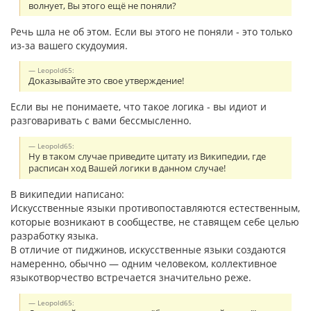
волнует, Вы этого ещё не поняли?
Речь шла не об этом. Если вы этого не поняли - это только
из-за вашего скудоумия.
Leopold65:
Доказывайте это свое утверждение!
Если вы не понимаете, что такое логика - вы идиот и
разговаривать с вами бессмысленно.
Leopold65:
Ну в таком случае приведите цитату из Википедии, где
расписан ход Вашей логики в данном случае!
В википедии написано:
Искусственные языки противопоставляются естественным,
которые возникают в сообществе, не ставящем себе целью
разработку языка.
В отличие от пиджинов, искусственные языки создаются
намеренно, обычно — одним человеком, коллективное
языкотворчество встречается значительно реже.
Leopold65: