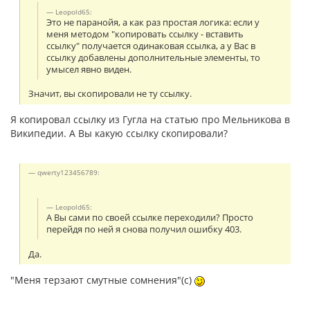
Leopold65:
Это не паранойя, а как раз простая логика: если у
меня методом "копировать ссылку - вставить
ссылку" получается одинаковая ссылка, а у Вас в
ссылку добавлены дополнительные элементы, то
умысел явно виден.
Значит, вы скопировали не ту ссылку.
Я копировал ссылку из Гугла на статью про Мельникова в
Википедии. А Вы какую ссылку скопировали?
qwerty123456789:
Leopold65:
А Вы сами по своей ссылке переходили? Просто
перейдя по ней я снова получил ошибку 403.
Да.
"Меня терзают смутные сомнения"(с)