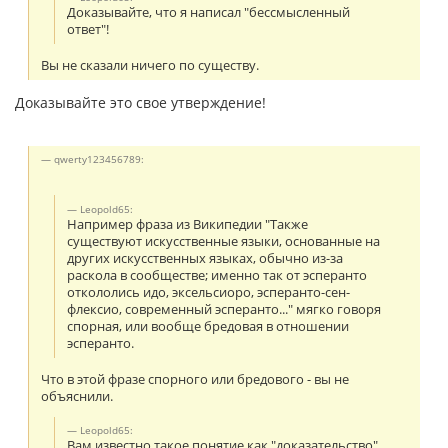
Доказывайте, что я написал "бессмысленный
ответ"!
Вы не сказали ничего по существу.
Доказывайте это свое утверждение!
qwerty123456789:
Leopold65:
Например фраза из Википедии "Также
существуют искусственные языки, основанные на
других искусственных языках, обычно из-за
раскола в сообществе; именно так от эсперанто
откололись идо, эксельсиоро, эсперанто-сен-
флексио, современный эсперанто..." мягко говоря
спорная, или вообще бредовая в отношении
эсперанто.
Что в этой фразе спорного или бредового - вы не
объяснили.
Leopold65:
Вам известно такое понятие как "доказательство"