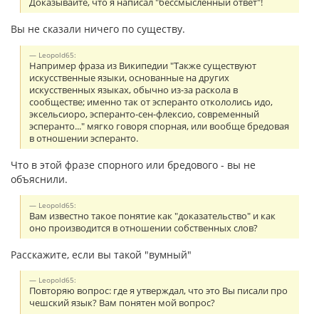
Доказывайте, что я написал "бессмысленный ответ"!
Вы не сказали ничего по существу.
Leopold65:
Например фраза из Википедии "Также существуют
искусственные языки, основанные на других
искусственных языках, обычно из-за раскола в
сообществе; именно так от эсперанто откололись идо,
эксельсиоро, эсперанто-сен-флексио, современный
эсперанто..." мягко говоря спорная, или вообще бредовая
в отношении эсперанто.
Что в этой фразе спорного или бредового - вы не
объяснили.
Leopold65:
Вам известно такое понятие как "доказательство" и как
оно производится в отношении собственных слов?
Расскажите, если вы такой "вумный"
Leopold65:
Повторяю вопрос: где я утверждал, что это Вы писали про
чешский язык? Вам понятен мой вопрос?