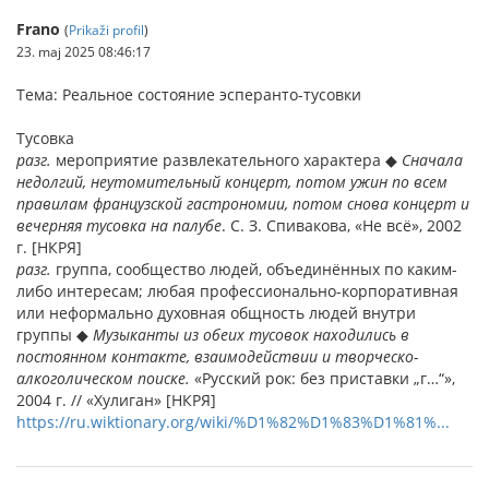
Frano
(
Prikaži profil
)
23. maj 2025 08:46:17
Тема: Реальное состояние эсперанто-тусовки
Тусовка
разг.
мероприятие развлекательного характера ◆
Сначала
недолгий, неутомительный концерт, потом ужин по всем
правилам французской гастрономии, потом снова концерт и
вечерняя тусовка на палубе
. С. З. Спивакова, «Не всё», 2002
г. [НКРЯ]
разг.
группа, сообщество людей, объединённых по каким-
либо интересам; любая профессионально-корпоративная
или неформально духовная общность людей внутри
группы ◆
Музыканты из обеих тусовок находились в
постоянном контакте, взаимодействии и творческо-
алкоголическом поиске.
«Русский рок: без приставки „г…“»,
2004 г. // «Хулиган» [НКРЯ]
https://ru.wiktionary.org/wiki/%D1%82%D1%83%D1%81%...