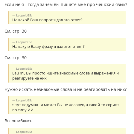
Если не я - тогда зачем вы пишете мне про чешский язык?
Leopold65:
На какой Ваш вопрос я дал это ответ?
См. стр. 30
Leopold65:
На какую Вашу фразу я дал этот ответ?
См. стр. 30
Leopold65:
Laŭ mi, Вы просто ищите знакомые слова и выражения и
реагируете на них
Нужно искать незнакомые слова и не реагировать на них?
Leopold65:
я тут подумал - а может Вы не человек, а какой-то скрипт
по типу ИИ
Вы ошиблись
Leopold65: