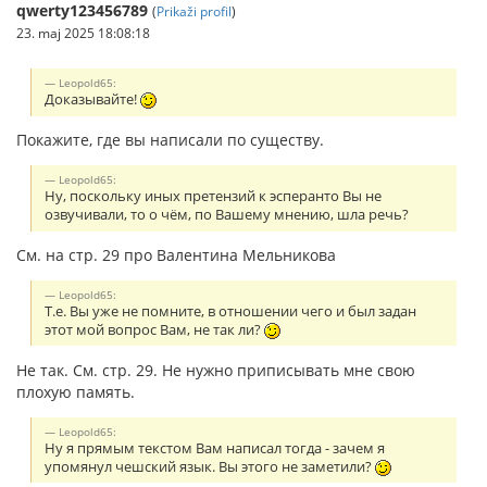
qwerty123456789
(
Prikaži profil
)
23. maj 2025 18:08:18
Leopold65:
Доказывайте!
Покажите, где вы написали по существу.
Leopold65:
Ну, поскольку иных претензий к эсперанто Вы не
озвучивали, то о чём, по Вашему мнению, шла речь?
См. на стр. 29 про Валентина Мельникова
Leopold65:
Т.е. Вы уже не помните, в отношении чего и был задан
этот мой вопрос Вам, не так ли?
Не так. См. стр. 29. Не нужно приписывать мне свою
плохую память.
Leopold65:
Ну я прямым текстом Вам написал тогда - зачем я
упомянул чешский язык. Вы этого не заметили?