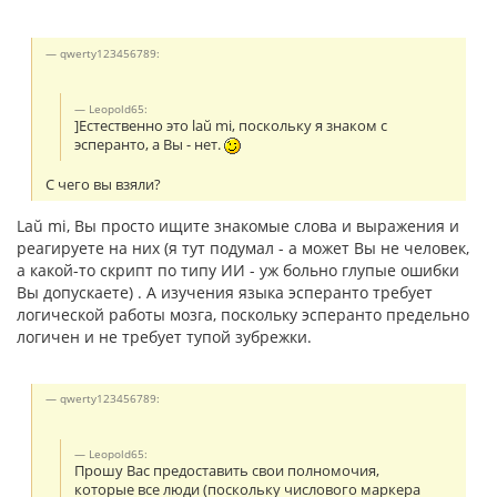
qwerty123456789:
Leopold65:
]Естественно это laŭ mi, поскольку я знаком с
эсперанто, а Вы - нет.
С чего вы взяли?
Laŭ mi, Вы просто ищите знакомые слова и выражения и
реагируете на них (я тут подумал - а может Вы не человек,
а какой-то скрипт по типу ИИ - уж больно глупые ошибки
Вы допускаете) . А изучения языка эсперанто требует
логической работы мозга, поскольку эсперанто предельно
логичен и не требует тупой зубрежки.
qwerty123456789:
Leopold65:
Прошу Вас предоставить свои полномочия,
которые все люди (поскольку числового маркера