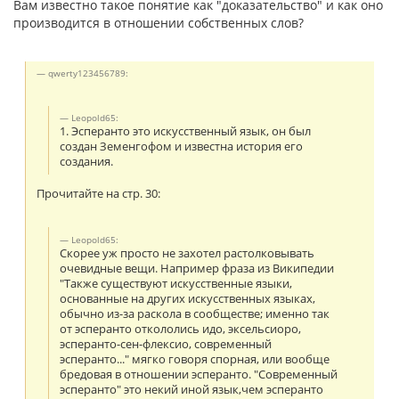
Вам известно такое понятие как "доказательство" и как оно
производится в отношении собственных слов?
qwerty123456789:
Leopold65:
1. Эсперанто это искусственный язык, он был
создан Земенгофом и известна история его
создания.
Прочитайте на стр. 30:
Leopold65:
Скорее уж просто не захотел растолковывать
очевидные вещи. Например фраза из Википедии
"Также существуют искусственные языки,
основанные на других искусственных языках,
обычно из-за раскола в сообществе; именно так
от эсперанто откололись идо, эксельсиоро,
эсперанто-сен-флексио, современный
эсперанто..." мягко говоря спорная, или вообще
бредовая в отношении эсперанто. "Современный
эсперанто" это некий иной язык,чем эсперанто