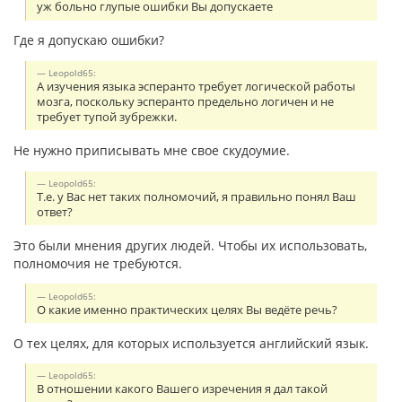
уж больно глупые ошибки Вы допускаете
Где я допускаю ошибки?
Leopold65:
А изучения языка эсперанто требует логической работы
мозга, поскольку эсперанто предельно логичен и не
требует тупой зубрежки.
Не нужно приписывать мне свое скудоумие.
Leopold65:
Т.е. у Вас нет таких полномочий, я правильно понял Ваш
ответ?
Это были мнения других людей. Чтобы их использовать,
полномочия не требуются.
Leopold65:
О какие именно практических целях Вы ведёте речь?
О тех целях, для которых используется английский язык.
Leopold65:
В отношении какого Вашего изречения я дал такой