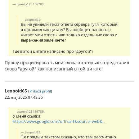
qwerty123456789:
Leopold65:
Вы не увидели текст ответа сервера гугл, который
я оформил как цитату? Вы вообще полностью
читает мои ответы или только отдельные слова и
выражения замечаете?
Где в этой цитате написано про "другой"?
Прошу процитировать мои слова,в которых я представил
слово "другой" как написанный в той цитате!
Leopold65
(
Prikaži profil
)
22. maj 2025 07:49:36
qwerty123456789:
У меня ссылка:
https://www.google.com/url?sa=t&source=web&...
Leopold65:
Т.е прямым текстом сказано, что там рассчитано