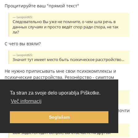
Процитируйте ваш "прямой текст"
Leopold65:
Следовательно Вы уже не помните, о чем шла речь в
данных случаях и просто ведёт спор ради спора, не так
ли?
С чего вы взяли?
Leopold65:
Значит тут имеет место быть психическое расстройство...
Не нужно приписывать мне свои психокомплексы и
психические расстройства. Резонёрство - симптом
шизофрении.
Ta stran za svoje delo uporablja Piškotke.
Leopold65:
Почти везде:
Več informacij
Сначала вы пишете про "очевидные вещи", потом "почти
везде". По существу сказать нечего?
Soglašam
Leopold65:
Вам задается один вопрос, Вы отвечаете на другой