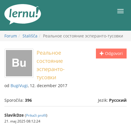
K
vsebini
Meni
Forum
Stališča
Реальное состояние эсперанто-тусовки
Реальное
Odgovori
состояние
эсперанто-
тусовки
od
BugiVugi
, 12. december 2017
Sporočila:
396
Jezik:
Русский
SlavikDze
(
Prikaži profil
)
21. maj 2025 08:12:24