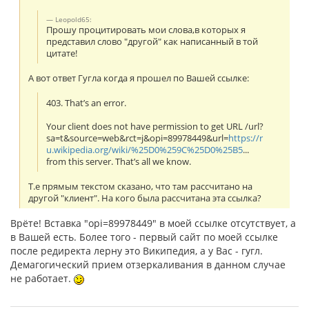
Leopold65:
Прошу процитировать мои слова,в которых я
представил слово "другой" как написанный в той
цитате!
А вот ответ Гугла когда я прошел по Вашей ссылке:
403. That’s an error.
Your client does not have permission to get URL /url?
sa=t&source=web&rct=j&opi=89978449&url=
https://r
u.wikipedia.org/wiki/%25D0%259C%25D0%25B5
...
from this server. That’s all we know.
Т.е прямым текстом сказано, что там рассчитано на
другой "клиент". На кого была рассчитана эта ссылка?
Врёте! Вставка "opi=89978449" в моей ссылке отсутствует, а
в Вашей есть. Более того - первый сайт по моей ссылке
после редиректа лерну это Википедия, а у Вас - гугл.
Демагогический прием отзеркаливания в данном случае
не работает.