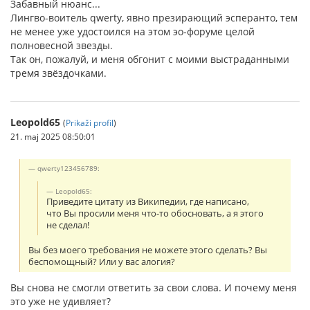
Забавный нюанс...
Лингво-воитель qwerty, явно презирающий эсперанто, тем
не менее уже удостоился на этом эо-форуме целой
полновесной звезды.
Так он, пожалуй, и меня обгонит с моими выстраданными
тремя звёздочками.
Leopold65
(
Prikaži profil
)
21. maj 2025 08:50:01
qwerty123456789:
Leopold65:
Приведите цитату из Википедии, где написано,
что Вы просили меня что-то обосновать, а я этого
не сделал!
Вы без моего требования не можете этого сделать? Вы
беспомощный? Или у вас алогия?
Вы снова не смогли ответить за свои слова. И почему меня
это уже не удивляет?