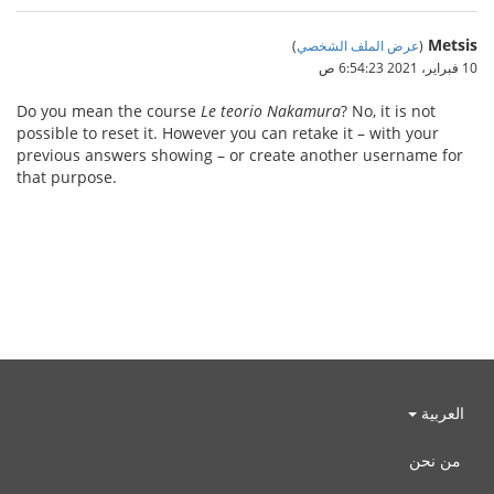
Metsis
(
عرض الملف الشخصي
)
10 فبراير، 2021 6:54:23 ص
Do you mean the course
Le teorio Nakamura
? No, it is not
possible to reset it. However you can retake it – with your
previous answers showing – or create another username for
that purpose.
العربية
من نحن