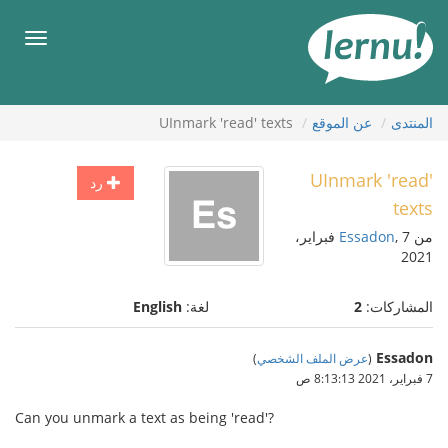
لى
لمحتويات
قائمة
طعام
المنتدى
عن الموقع
UInmark 'read' texts
UInmark 'read'
رد
texts
من
Essadon
, 7 فبراير،
2021
المشاركات:
2
لغة:
English
Essadon
(
عرض الملف الشخصي
)
7 فبراير، 2021 8:13:13 ص
Can you unmark a text as being 'read'?