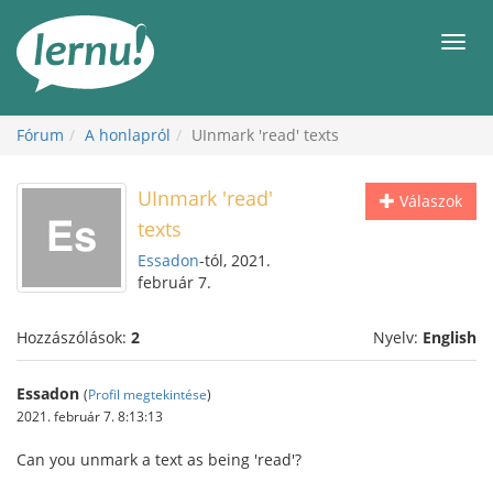
Tartalom
Men
Fórum
A honlapról
UInmark 'read' texts
UInmark 'read'
Válaszok
texts
Essadon
-tól, 2021.
február 7.
Hozzászólások:
2
Nyelv:
English
Essadon
(
Profil megtekintése
)
2021. február 7. 8:13:13
Can you unmark a text as being 'read'?