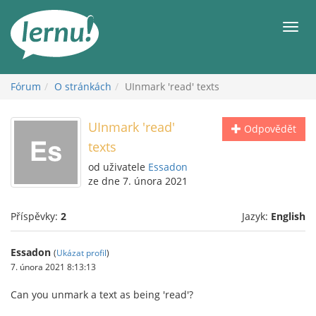
Přejít
k
Men
obsahu
Fórum
O stránkách
UInmark 'read' texts
UInmark 'read'
Odpovědět
texts
od uživatele
Essadon
ze dne 7. února 2021
Příspěvky:
2
Jazyk:
English
Essadon
(
Ukázat profil
)
7. února 2021 8:13:13
Can you unmark a text as being 'read'?