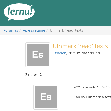
Į
turinį
Forumas
Apie svetainę
UInmark 'read' texts
UInmark 'read' texts
Essadon
, 2021 m. vasaris 7 d.
Žinutės:
2
2021 m. vasaris 7 d. 08:13:
Can you unmark a text 