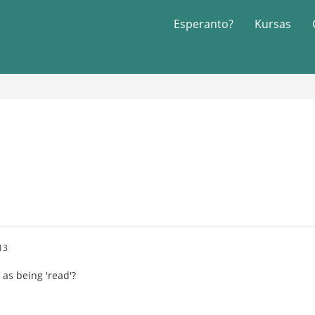
Esperanto?
Kursas
13
as being 'read'?