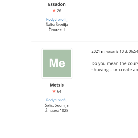
Essadon
26
Rodyti profilį
Šalis: Švedija
Žinutės: 1
2021 m. vasaris 10 d. 06:5
Do you mean the cou
showing – or create a
Metsis
64
Rodyti profilį
Šalis: Suomija
Žinutės: 1828