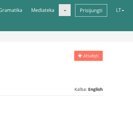
Gramatika
Mediateka
LT
Prisijungti
Atsakyti
Kalba:
English