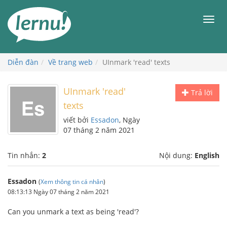
Đi
đến
Men
phần
nội
dung
Diễn đàn
Về trang web
UInmark 'read' texts
UInmark 'read'
Trả lời
texts
viết bởi
Essadon
, Ngày
07 tháng 2 năm 2021
Tin nhắn:
2
Nội dung:
English
Essadon
(
Xem thông tin cá nhân
)
08:13:13 Ngày 07 tháng 2 năm 2021
Can you unmark a text as being 'read'?