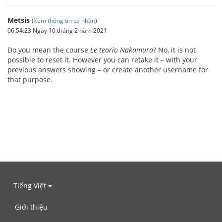
Metsis
(
Xem thông tin cá nhân
)
06:54:23 Ngày 10 tháng 2 năm 2021
Do you mean the course
Le teorio Nakamura
? No, it is not
possible to reset it. However you can retake it – with your
previous answers showing – or create another username for
that purpose.
Tiếng Việt
Giới thiệu